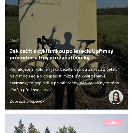
GRAVEL
Jak začít s cyklistikou po letech: Upřímný
průvodce a tipy pro začátečníky
Pamatujete si kolo jen jako bezstarostnou zábavu z dětství?
Návrat do sedla v dospělosti může být kvůli záplavě
cyklistických doplňků a pojmů trochu děsivý. Co bych ráda
věděla před svojí první…
Zobraziť príspevok
Udalosti