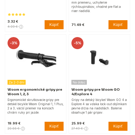
mm priemeru, uchytenie
rýchloupinákov, vhodné pre flat a
riser riadidlá.
3.32 €
Kúpiť
Kúpiť
71.49 €
4.09 €
-
3%
-
5%
Za 2-3 dni
Na dotaz
Woom ergonomické gripy pre
Woom gripy pre Woom GO
Woom 1, 2, 3
4/Explore 4
Ergonomické skrutkovacie gripy pre
Gripy na detský bicykel Woom GO 4 a
detské bicykle Woom Original 1, 1 Plus,
Explore 4 sa vďaka lock-out objímkam
2 a 3; väčší priemer na koncoch
pevne držia na riadidlách. Balenie
chráni ruky pri jazde.
obsahuje 1 pár gripov.
19.99 €
25.99 €
Kúpiť
Kúpiť
20.66 €
27.49 €