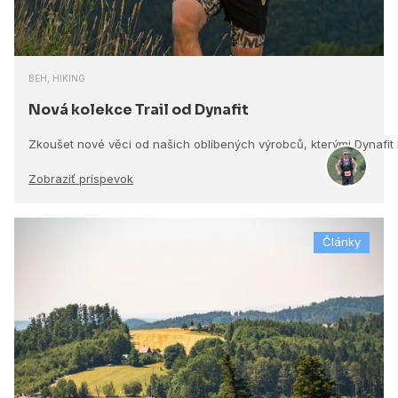
BEH, HIKING
Nová kolekce Trail od Dynafit
Zkoušet nové věci od našich oblíbených výrobců, kterými Dynafit
Zobraziť príspevok
Články