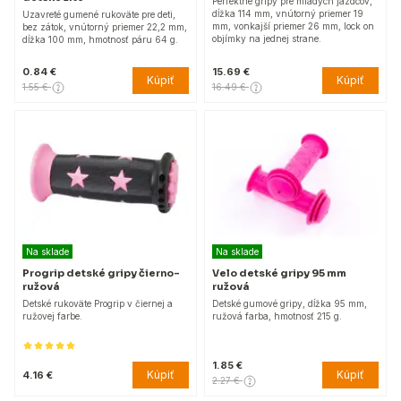
Perfektné gripy pre mladých jazdcov,
dĺžka 114 mm, vnútorný priemer 19
Uzavreté gumené rukoväte pre deti,
mm, vonkajší priemer 26 mm, lock on
bez zátok, vnútorný priemer 22,2 mm,
objímky na jednej strane.
dĺžka 100 mm, hmotnosť páru 64 g.
0.84 €
15.69 €
Kúpiť
Kúpiť
1.55 €
16.49 €
Na sklade
Na sklade
Progrip detské gripy čierno-
Velo detské gripy 95 mm
ružová
ružová
Detské rukoväte Progrip v čiernej a
Detské gumové gripy, dĺžka 95 mm,
ružovej farbe.
ružová farba, hmotnosť 215 g.
1.85 €
Kúpiť
Kúpiť
4.16 €
2.27 €