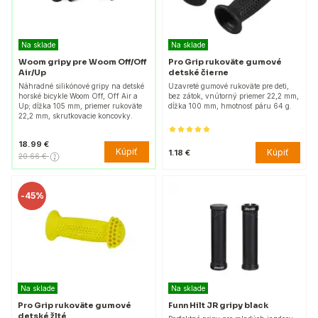
Na sklade
Na sklade
Woom gripy pre Woom Off/Off
Pro Grip rukoväte gumové
Air/Up
detské čierne
Náhradné silikónové gripy na detské
Uzavreté gumové rukoväte pre deti,
horské bicykle Woom Off, Off Air a
bez zátok, vnútorný priemer 22,2 mm,
Up; dĺžka 105 mm, priemer rukoväte
dĺžka 100 mm, hmotnosť páru 64 g.
22,2 mm, skrutkovacie koncovky.
18.99 €
Kúpiť
Kúpiť
1.18 €
20.66 €
-
45%
Na sklade
Na sklade
Pro Grip rukoväte gumové
Funn Hilt JR gripy black
detské žlté