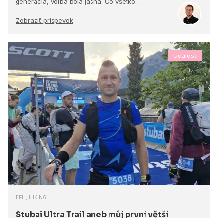
generácia, voľba bola jasná. Čo všetko…
Zobraziť príspevok
Udalosti
BEH, HIKING
Stubai Ultra Trail aneb můj první větší