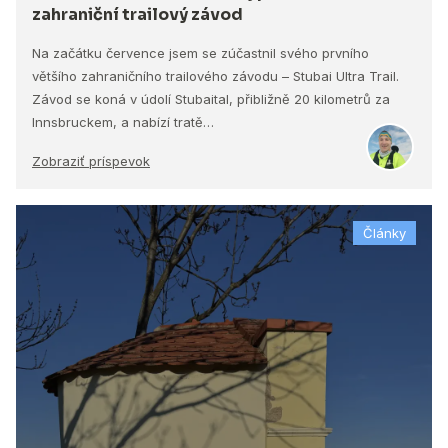
zahraniční trailový závod
Na začátku července jsem se zúčastnil svého prvního
většího zahraničního trailového závodu – Stubai Ultra Trail.
Závod se koná v údolí Stubaital, přibližně 20 kilometrů za
Innsbruckem, a nabízí tratě…
Zobraziť príspevok
Články