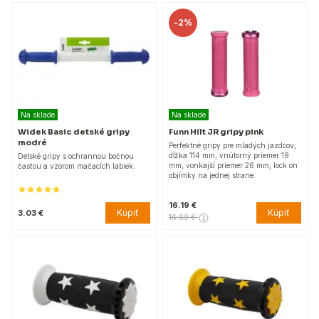
-
2%
Na sklade
Na sklade
Widek Basic detské gripy
Funn Hilt JR gripy pink
modré
Perfektné gripy pre mladých jazdcov,
dĺžka 114 mm, vnútorný priemer 19
Detské gripy s ochrannou bočnou
mm, vonkajší priemer 26 mm, lock on
časťou a vzorom mačacích labiek.
objímky na jednej strane.
16.19 €
Kúpiť
Kúpiť
3.03 €
16.69 €