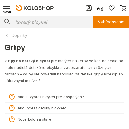
Menu
Vyhľadávanie
Doplnky
Gripy
Gripy na detský bicykel
pre malých bajkerov veľkostne sedia na
malé riadidlá detského bicykla a zaobstaráte ich v rôznych
farbách - čo by ste povedali napríklad na detské gripy
ProGrip
so
zábavnými motívmi?
Ako si vybrať bicykel pre dospelých?
Ako vybrať detský bicykel?
Nové kolo za staré