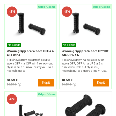
Odporúčame
Odporúčame
-
8%
-
8%
Na sklade
Na sklade
Woom gripy pre Woom OFF 4 a
Woom gripy pre Woom Off/Off
OFF Air 4
Air/UP 5 a 6
Silikónové gripy pre detské bicykle
Silikónové gripy na detské bicykle
Woom OFF 4 a OFF Air 4 so lock-out
Woom OFF, OFF Air a UP 5 a 6 s
objímkami z hliníka; nešmýkajú sa a
hliníkovou lock-out objímkou;
nepretáčajú sa.
nepretáčajú sa a dobre držia v ruke.
18.59 €
18.59 €
Kúpiť
Kúpiť
20.25 €
20.25 €
Odporúčame
-
8%