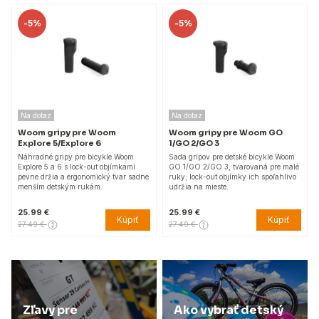
-
5%
-
5%
Na dotaz
Na dotaz
Woom gripy pre Woom
Woom gripy pre Woom GO
Explore 5/Explore 6
1/GO 2/GO 3
Náhradné gripy pre bicykle Woom
Sada gripov pre detské bicykle Woom
Explore 5 a 6 s lock-out objímkami
GO 1/GO 2/GO 3, tvarovaná pre malé
pevne držia a ergonomický tvar sadne
ruky; lock-out objímky ich spoľahlivo
menším detským rukám.
udržia na mieste.
25.99 €
25.99 €
Kúpiť
Kúpiť
27.49 €
27.49 €
Zľavy pre
Ako vybrať detský