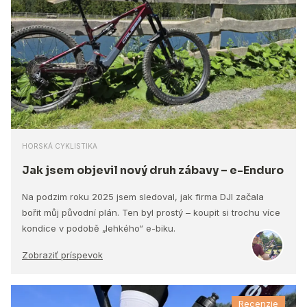
HORSKÁ CYKLISTIKA
Jak jsem objevil nový druh zábavy – e-Enduro
Na podzim roku 2025 jsem sledoval, jak firma DJI začala
bořit můj původní plán. Ten byl prostý – koupit si trochu více
kondice v podobě „lehkého“ e-biku.
Zobraziť príspevok
Recenzie