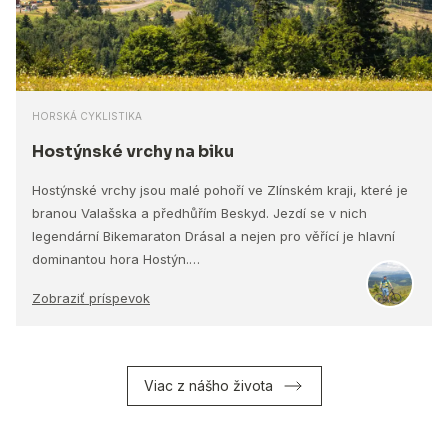
HORSKÁ CYKLISTIKA
Hostýnské vrchy na biku
Hostýnské vrchy jsou malé pohoří ve Zlínském kraji, které je
branou Valašska a předhůřím Beskyd. Jezdí se v nich
legendární Bikemaraton Drásal a nejen pro věřící je hlavní
dominantou hora Hostýn.…
Zobraziť príspevok
Viac z nášho života