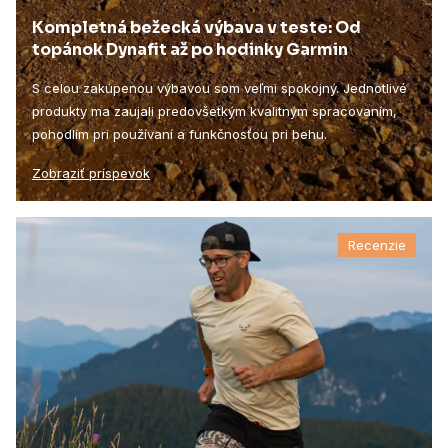
Kompletná bežecká výbava v teste: Od
topánok Dynafit až po hodinky Garmin
S celou zakúpenou výbavou som veľmi spokojný. Jednotlivé
produkty ma zaujali predovšetkým kvalitným spracovaním,
pohodlím pri používaní a funkčnosťou pri behu.
Zobraziť príspevok
Recenzie