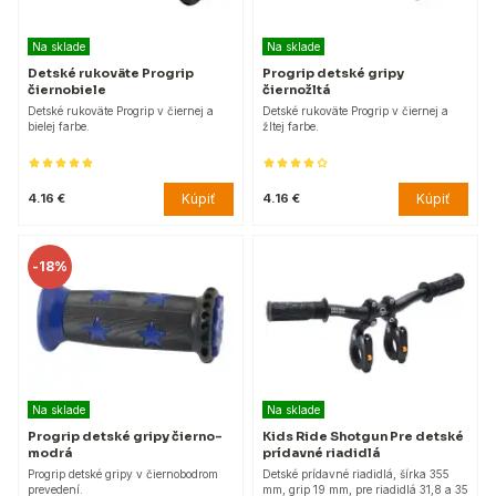
Na sklade
Na sklade
Detské rukoväte Progrip
Progrip detské gripy
čiernobiele
čiernožltá
Detské rukoväte Progrip v čiernej a
Detské rukoväte Progrip v čiernej a
bielej farbe.
žltej farbe.
Kúpiť
Kúpiť
4.16 €
4.16 €
-
18%
Na sklade
Na sklade
Progrip detské gripy čierno-
Kids Ride Shotgun Pre detské
modrá
prídavné riadidlá
Progrip detské gripy v čiernobodrom
Detské prídavné riadidlá, šírka 355
prevedení.
mm, grip 19 mm, pre riadidlá 31,8 a 35