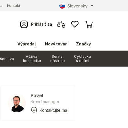
Slovensky
ta
Kontakt
Prihlásiť sa
Výpredaj
Nový tovar
Značky
Výživa,
Servis,
Cyklistika
ušenstvo
kozmetika
nástroje
s deťmi
Pavel
Brand manager
Kontaktujte ma