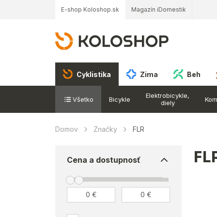
E-shop Koloshop.sk
Magazín iDomestik
Cyklistika
Zima
Beh
Elektrobicykle,
Všetko
Bicykle
Kom
diely
Domov
Značky
FLR
FL
Cena a dostupnosť