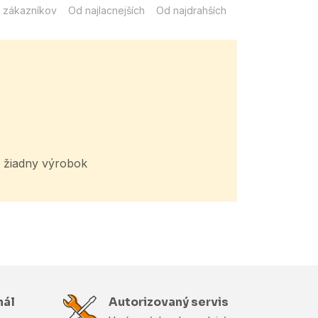
 zákazníkov
Od najlacnejších
Od najdrahších
žiadny výrobok
nál
Autorizovaný servis