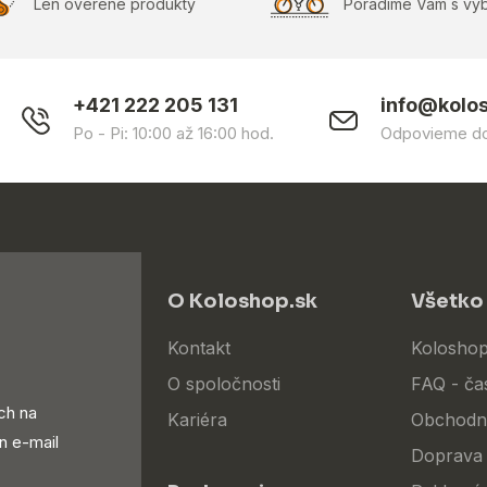
Len overené produkty
Poradíme Vám s vý
+421 222 205 131
info@kolo
Po - Pi: 10:00 až 16:00 hod.
Odpovieme do
O Koloshop.sk
Všetko
Kontakt
Koloshop
O spoločnosti
FAQ - ča
ch na
Kariéra
Obchodn
n e-mail
Doprava 