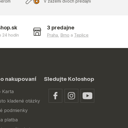
berom
V zázemí dvoch predajní
shop.sk
3 predajne
 24 hodín
Praha
,
Brno
a
Teplice
 o nakupovaní
Sledujte Koloshop
 Karta
sto kladené otázky
é podmienky
a platba