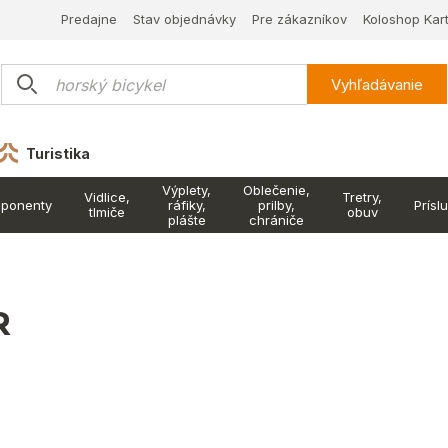
Predajne
Stav objednávky
Pre zákazníkov
Koloshop Kar
Vyhľadávanie
Turistika
Výplety,
Oblečenie,
Vidlice,
Tretry,
ponenty
ráfiky,
prilby,
Prísl
tlmiče
obuv
plášte
chrániče
R