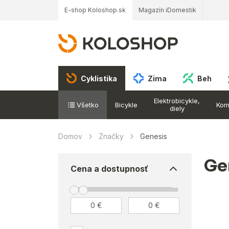
E-shop Koloshop.sk
Magazín iDomestik
Cyklistika
Zima
Beh
Elektrobicykle,
Všetko
Bicykle
Kom
diely
Domov
Značky
Genesis
Ge
Cena a dostupnosť