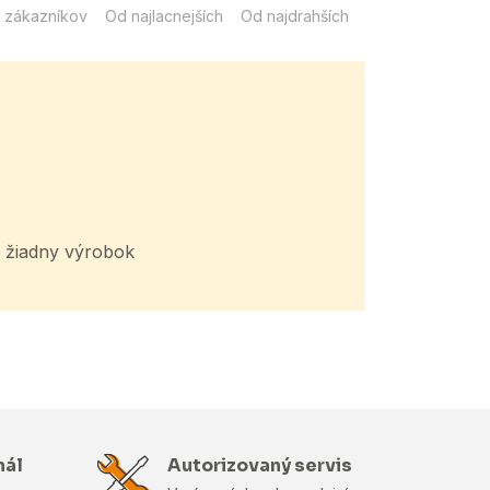
 zákazníkov
Od najlacnejších
Od najdrahších
žiadny výrobok
nál
Autorizovaný servis