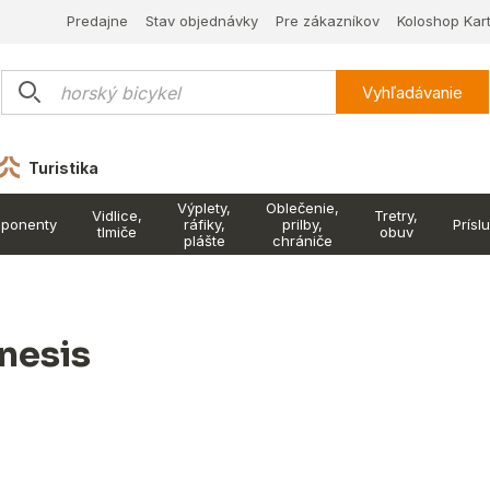
Predajne
Stav objednávky
Pre zákazníkov
Koloshop Kar
Vyhľadávanie
Turistika
Výplety,
Oblečenie,
Vidlice,
Tretry,
ponenty
ráfiky,
prilby,
Prísl
tlmiče
obuv
plášte
chrániče
nesis