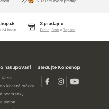
berom
V zázemí dvoch predajní
shop.sk
3 predajne
 24 hodín
Praha
,
Brno
a
Teplice
 o nakupovaní
Sledujte Koloshop
 Karta
sto kladené otázky
é podmienky
a platba