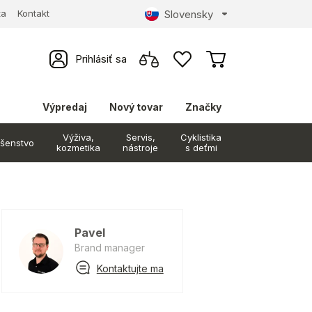
Slovensky
ta
Kontakt
Prihlásiť sa
Výpredaj
Nový tovar
Značky
Výživa,
Servis,
Cyklistika
ušenstvo
kozmetika
nástroje
s deťmi
Pavel
Brand manager
Kontaktujte ma