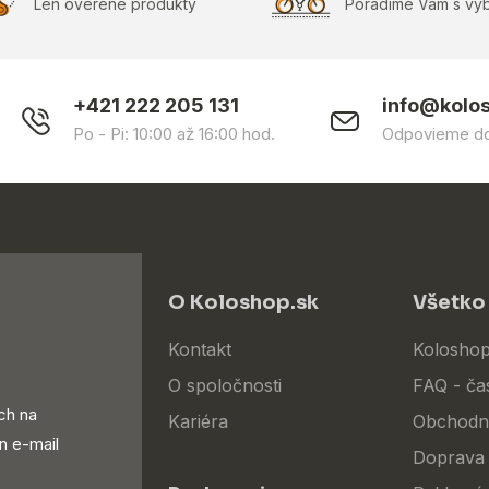
Len overené produkty
Poradíme Vám s vý
+421 222 205 131
info@kolo
Po - Pi: 10:00 až 16:00 hod.
Odpovieme do
O Koloshop.sk
Všetko
Kontakt
Koloshop
O spoločnosti
FAQ - ča
ch na
Kariéra
Obchodn
n e-mail
Doprava 