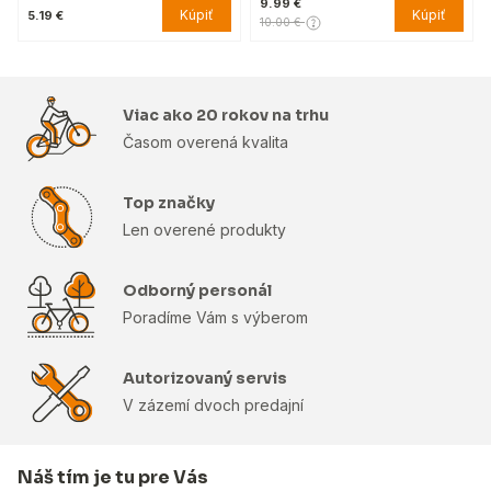
9.99 €
Kúpiť
Kúpiť
5.19 €
10.00 €
Viac ako 20 rokov na trhu
Časom overená kvalita
Top značky
Len overené produkty
Odborný personál
Poradíme Vám s výberom
Autorizovaný servis
V zázemí dvoch predajní
Náš tím je tu pre Vás