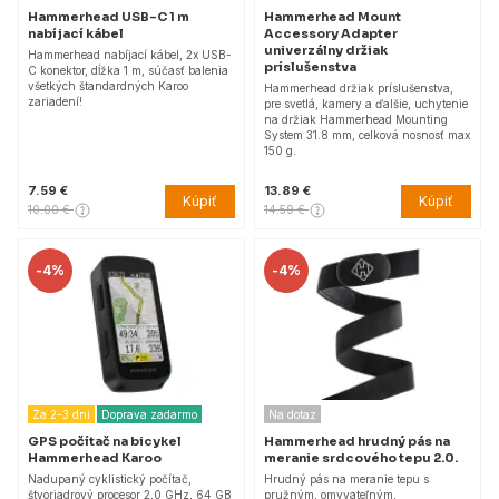
Hammerhead USB-C 1 m
Hammerhead Mount
nabíjací kábel
Accessory Adapter
univerzálny držiak
Hammerhead nabíjací kábel, 2x USB-
príslušenstva
C konektor, dĺžka 1 m, súčasť balenia
všetkých štandardných Karoo
Hammerhead držiak príslušenstva,
zariadení!
pre svetlá, kamery a ďalšie, uchytenie
na držiak Hammerhead Mounting
System 31.8 mm, celková nosnosť max
150 g.
7.59 €
13.89 €
Kúpiť
Kúpiť
10.00 €
14.59 €
-
4%
-
4%
Za 2-3 dni
Doprava zadarmo
Na dotaz
GPS počítač na bicykel
Hammerhead hrudný pás na
Hammerhead Karoo
meranie srdcového tepu 2.0.
Nadupaný cyklistický počítač,
Hrudný pás na meranie tepu s
štvorjadrový procesor 2,0 GHz, 64 GB
pružným, omyvateľným,