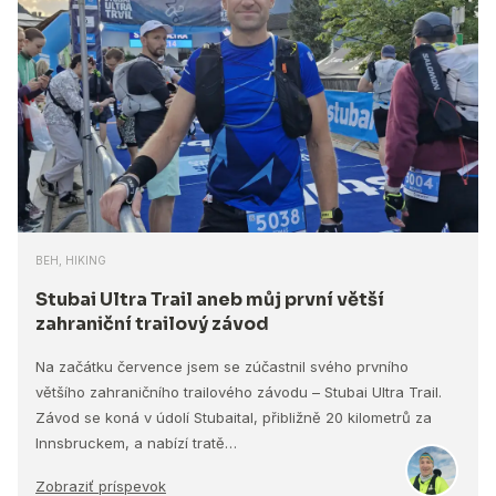
BEH, HIKING
Stubai Ultra Trail aneb můj první větší
zahraniční trailový závod
Na začátku července jsem se zúčastnil svého prvního
většího zahraničního trailového závodu – Stubai Ultra Trail.
Závod se koná v údolí Stubaital, přibližně 20 kilometrů za
Innsbruckem, a nabízí tratě…
Zobraziť príspevok