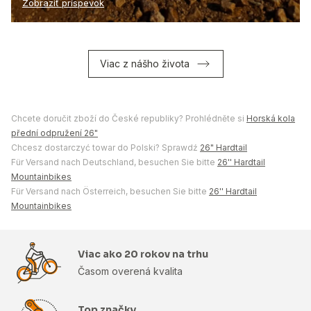
Zobraziť príspevok
Viac z nášho života
Chcete doručit zboží do České republiky? Prohlédněte si
Horská kola
přední odpružení 26"
Chcesz dostarczyć towar do Polski? Sprawdź
26" Hardtail
Für Versand nach Deutschland, besuchen Sie bitte
26'' Hardtail
Mountainbikes
Für Versand nach Österreich, besuchen Sie bitte
26'' Hardtail
Mountainbikes
Viac ako 20 rokov na trhu
Časom overená kvalita
Top značky