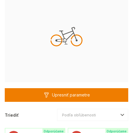
Upresniť parametre
Triediť
Podľa obľúbenosti
Odporúčame
Odporúčame