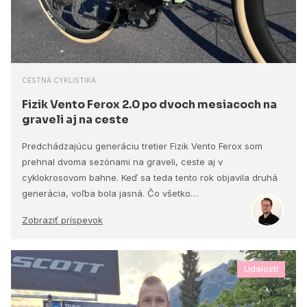
CESTNÁ CYKLISTIKA
Fizik Vento Ferox 2.0 po dvoch mesiacoch na
graveli aj na ceste
Predchádzajúcu generáciu tretier Fizik Vento Ferox som
prehnal dvoma sezónami na graveli, ceste aj v
cyklokrosovom bahne. Keď sa teda tento rok objavila druhá
generácia, voľba bola jasná. Čo všetko…
Zobraziť príspevok
Udalosti