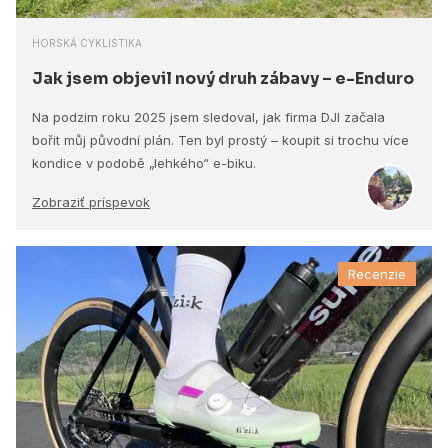
HORSKÁ CYKLISTIKA
Jak jsem objevil nový druh zábavy – e-Enduro
Na podzim roku 2025 jsem sledoval, jak firma DJI začala
bořit můj původní plán. Ten byl prostý – koupit si trochu více
kondice v podobě „lehkého“ e-biku.
Zobraziť príspevok
Recenzie