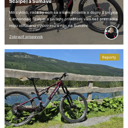
Scalpel a Šumavu
Milí cyklisti, rada by som sa s vami podelila o dojmy z bicykla
Cannondale Scalpel a pri tejto príležitosti vám tiež prezradila
moju obľúbenú cyklotrasu u nás na Šumave.
Zobraziť príspevok
Reporty