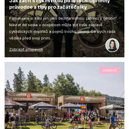
Jak začít s cyklistikou po letech: Upřímný
průvodce a tipy pro začátečníky
Pamatujete si kolo jen jako bezstarostnou zábavu z dětství?
Návrat do sedla v dospělosti může být kvůli záplavě
cyklistických doplňků a pojmů trochu děsivý. Co bych ráda
věděla před svojí první…
Zobraziť príspevok
Udalosti