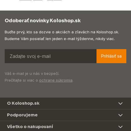
Odoberať novinky Koloshop.sk
Buďte prvý, kto sa dozvie o akciách a zľavách na Koloshop.sk.
Budeme Vám posielať len jeden e-mail týždenne, nikdy viac.
Prihlásiť sa
Váš e-mail je u nás v bezpečí.
Prečítajte si viac o
ochrane súkromia
.
O Koloshop.sk
Podporujeme
Všetko o nakupovaní