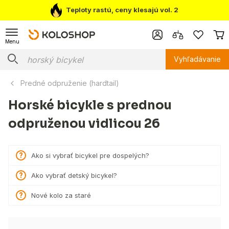
Teploty rastú, ceny klesajú vol. 2
Menu
Vyhľadávanie
Predné odpruženie (hardtail)
Horské bicykle s prednou
odpruženou vidlicou 26
Ako si vybrať bicykel pre dospelých?
Ako vybrať detský bicykel?
Nové kolo za staré