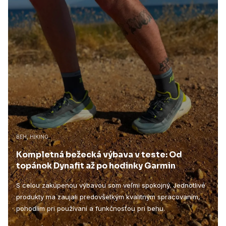
BEH, HIKING
Kompletná bežecká výbava v teste: Od
topánok Dynafit až po hodinky Garmin
S celou zakúpenou výbavou som veľmi spokojný. Jednotlivé
produkty ma zaujali predovšetkým kvalitným spracovaním,
pohodlím pri používaní a funkčnosťou pri behu.