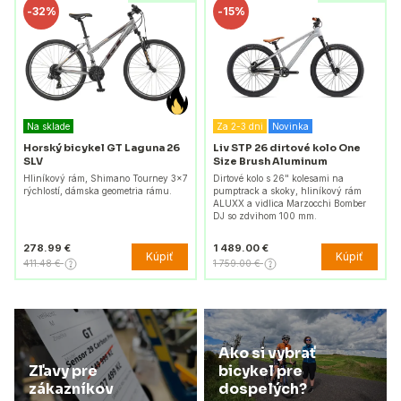
-
32%
-
15%
Na sklade
Za 2-3 dni
Novinka
Horský bicykel GT Laguna 26
Liv STP 26 dirtové kolo One
SLV
Size Brush Aluminum
Hliníkový rám, Shimano Tourney 3x7
Dirtové kolo s 26" kolesami na
rýchlostí, dámska geometria rámu.
pumptrack a skoky, hliníkový rám
ALUXX a vidlica Marzocchi Bomber
DJ so zdvihom 100 mm.
278.99 €
1 489.00 €
Kúpiť
Kúpiť
411.48 €
1 759.00 €
Ako si vybrať
Zľavy pre
bicykel pre
zákazníkov
dospelých?