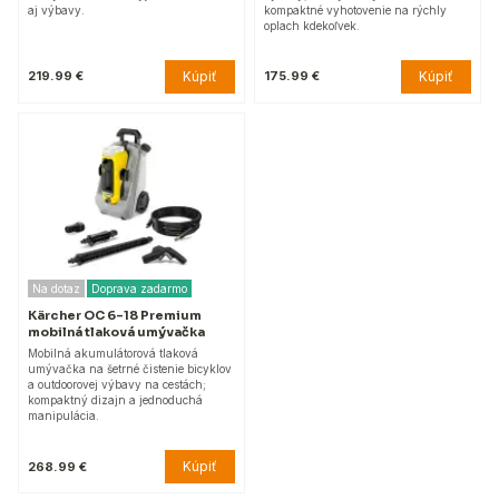
aj výbavy.
kompaktné vyhotovenie na rýchly
oplach kdekoľvek.
Kúpiť
Kúpiť
219.99 €
175.99 €
Na dotaz
Doprava zadarmo
Kärcher OC 6-18 Premium
mobilná tlaková umývačka
Mobilná akumulátorová tlaková
umývačka na šetrné čistenie bicyklov
a outdoorovej výbavy na cestách;
kompaktný dizajn a jednoduchá
manipulácia.
Kúpiť
268.99 €