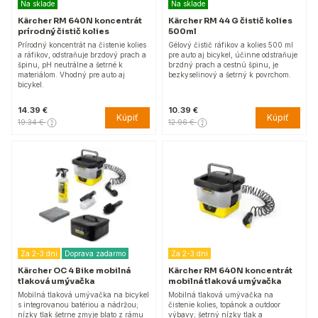
Na sklade
Na sklade
Kärcher RM 640N koncentrát
Kärcher RM 44 G čistič kolies
prírodný čistič kolies
500ml
Prírodný koncentrát na čistenie kolies
Gélový čistič ráfikov a kolies 500 ml
a ráfikov, odstraňuje brzdový prach a
pre auto aj bicykel, účinne odstraňuje
špinu, pH neutrálne a šetrné k
brzdný prach a cestnú špinu, je
materiálom. Vhodný pre auto aj
bezkyselinový a šetrný k povrchom.
bicykel.
14.39 €
10.39 €
Kúpiť
Kúpiť
19.34 €
12.96 €
Za 2-3 dni
Doprava zadarmo
Za 2-3 dni
Kärcher OC 4 Bike mobilná
Kärcher RM 640N koncentrát
tlaková umývačka
mobilná tlaková umývačka
Mobilná tlaková umývačka na bicykel
Mobilná tlaková umývačka na
s integrovanou batériou a nádržou;
čistenie kolies, topánok a outdoor
nízky tlak šetrne zmyje blato z rámu
výbavy; šetrný nízky tlak a