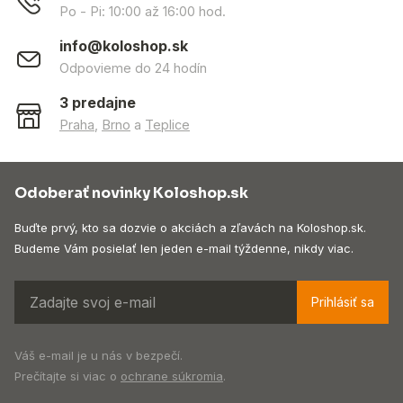
Po - Pi: 10:00 až 16:00 hod.
info@koloshop.sk
Odpovieme do 24 hodín
3 predajne
Praha
,
Brno
a
Teplice
Odoberať novinky Koloshop.sk
Buďte prvý, kto sa dozvie o akciách a zľavách na Koloshop.sk.
Budeme Vám posielať len jeden e-mail týždenne, nikdy viac.
Prihlásiť sa
Váš e-mail je u nás v bezpečí.
Prečítajte si viac o
ochrane súkromia
.