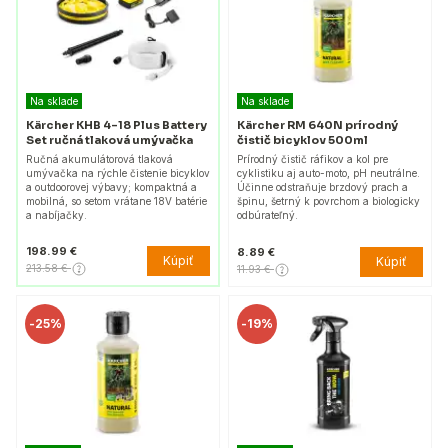
Na sklade
Na sklade
Kärcher KHB 4-18 Plus Battery
Kärcher RM 640N prírodný
Set ručná tlaková umývačka
čistič bicyklov 500ml
Ručná akumulátorová tlaková
Prírodný čistič ráfikov a kol pre
umývačka na rýchle čistenie bicyklov
cyklistiku aj auto-moto, pH neutrálne.
a outdoorovej výbavy; kompaktná a
Účinne odstraňuje brzdový prach a
mobilná, so setom vrátane 18V batérie
špinu, šetrný k povrchom a biologicky
a nabíjačky.
odbúrateľný.
198.99 €
8.89 €
Kúpiť
Kúpiť
213.58 €
11.93 €
-
25%
-
19%