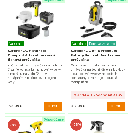
Odporúčame
Odporúčame
Na sklade
Na sklade
Doprava zadarmo
Kärcher OC Handheld
Kärcher OC 6-18 Premium
Compact Adventure ručná
Battery Set mobilná tlaková
tlaková umývačka
umývačka
Ručná tlaková umývačka na mobilné
Mobilná akumulátorová tlaková
čistenie kolies a kempingovej výbavy,
umývačka na šetrné čistenie bicyklov
s nádržou na vodu 12 litrov a
a outdoorovej výbavy na cestách;
napájaním z batérie bez pripojenia
kompaktný dizajn a jednoduchá
vody.
manipulácia.
297.34 €
s kódom:
PARTS5
Kúpiť
Kúpiť
123.99 €
312.99 €
Odporúčame
-
25%
-
6%