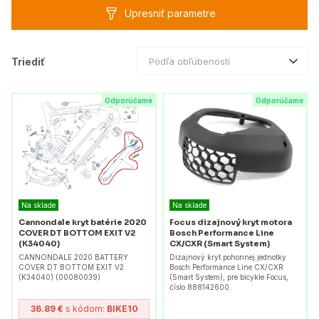
Upresniť parametre
Triediť
Podľa obľúbenosti
Odporúčame
Odporúčame
Na sklade
Na sklade
Cannondale kryt batérie 2020
Focus dizajnový kryt motora
COVER DT BOTTOM EXIT V2
Bosch Performance Line
(K34040)
CX/CXR (Smart System)
CANNONDALE 2020 BATTERY
Dizajnový kryt pohonnej jednotky
COVER DT BOTTOM EXIT V2
Bosch Performance Line CX/CXR
(K34040) (00080039)
(Smart System), pre bicykle Focus,
číslo 888142600.
36.89 €
s kódom:
BIKE10