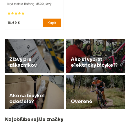
Kryt motora Bafang M500, ľavý
Kúpiť
16.69 €
Zľavy pre
Ako si vybrať
zákazníkov
elektrický bicykel?
Ako sa bicykel
odosiela?
Overené
Najobľúbenejšie značky