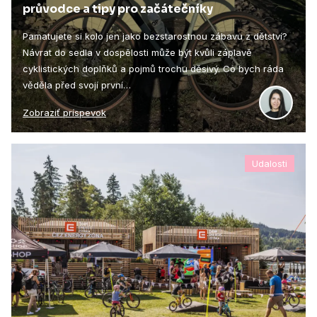
průvodce a tipy pro začátečníky
Pamatujete si kolo jen jako bezstarostnou zábavu z dětství?
Návrat do sedla v dospělosti může být kvůli záplavě
cyklistických doplňků a pojmů trochu děsivý. Co bych ráda
věděla před svojí první…
Zobraziť príspevok
Udalosti