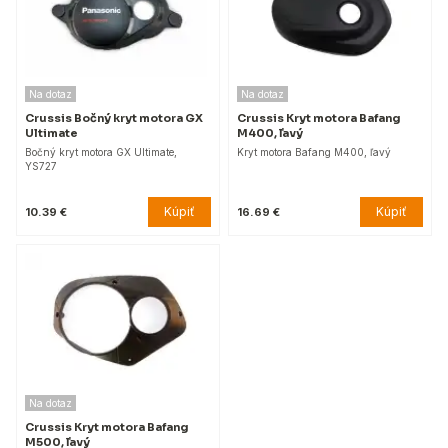
Na dotaz
Na dotaz
Crussis Bočný kryt motora GX
Crussis Kryt motora Bafang
Ultimate
M400, ľavý
Bočný kryt motora GX Ultimate,
Kryt motora Bafang M400, ľavý
YS727
Kúpiť
Kúpiť
10.39 €
16.69 €
Na dotaz
Crussis Kryt motora Bafang
M500, ľavý