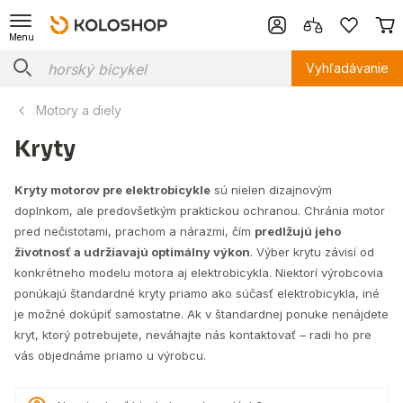
Menu
Vyhľadávanie
Motory a diely
Kryty
Kryty motorov pre elektrobicykle
sú nielen dizajnovým
doplnkom, ale predovšetkým praktickou ochranou. Chránia motor
pred nečistotami, prachom a nárazmi, čím
predlžujú jeho
životnosť a udržiavajú optimálny výkon
. Výber krytu závisí od
konkrétneho modelu motora aj elektrobicykla. Niektorí výrobcovia
ponúkajú štandardné kryty priamo ako súčasť elektrobicykla, iné
je možné dokúpiť samostatne. Ak v štandardnej ponuke nenájdete
kryt, ktorý potrebujete, neváhajte nás kontaktovať – radi ho pre
vás objednáme priamo u výrobcu.