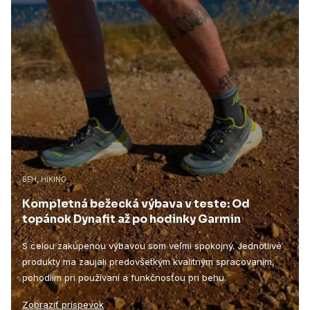
BEH, HIKING
Kompletná bežecká výbava v teste: Od
topánok Dynafit až po hodinky Garmin
S celou zakúpenou výbavou som veľmi spokojný. Jednotlivé
produkty ma zaujali predovšetkým kvalitným spracovaním,
pohodlím pri používaní a funkčnosťou pri behu.
Zobraziť príspevok