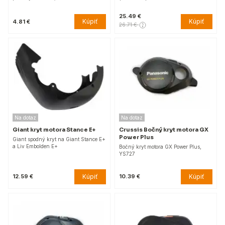
25.49 €
Kúpiť
Kúpiť
4.81 €
26.71 €
Na dotaz
Na dotaz
Giant kryt motora Stance E+
Crussis Bočný kryt motora GX
Power Plus
Giant spodný kryt na Giant Stance E+
a Liv Embolden E+
Bočný kryt motora GX Power Plus,
YS727
Kúpiť
Kúpiť
12.59 €
10.39 €