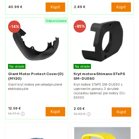
Kúpiť
Kúpiť
40.99 €
2.89 €
Odporúčame
-
85%
-
14%
Na sklade
Na sklade
Giant Motor Protect Cover(D)
Kryt motora Shimano STePS
(MY20)
SM-DUE60
Giant kryt motora pre celoodpružené
Kryt motora STePS SM-DUE60 s
elektrobicykle
upevnením pomocu 3 skrutiek
(súčasťou balenia) pre motory DU-
E6000.
12.59 €
2.05 €
Kúpiť
Kúpiť
14.77 €
14.40 €