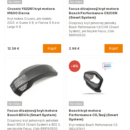
Na dotaz
Na dotaz
Crussis YS2261 kryt motora
Focus dizajnový kryt motora
M500 čierna
Bosch Performance CX/CXR
(Smart System)
Kryt motora Crussis, pre modely:
2023: e-Guera 9.8, e-Fionna 9.8 a e-
Dizajnový kryt pohonnej jednotky
Largo 9.8.
Bosch Performance CX/CXR (Smart
System), pre bicykle Focus, číslo
888142500.
Kúpiť
Kúpiť
12.59 €
2.96 €
-
4%
Na dotaz
Na dotaz
Focus dizajnový kryt motora
Bosch kryt motora
Bosch BDU4 (Smart System)
Performance CX, ľavý (Smart
System)
Dizajnový kryt pohonných jednotiek
Bosch BDU4 (Smart System) a BES 3,
Kryt motora Bosch Performance CX
pre bicykle Focus, číslo 888140500.
(BDU374Y).