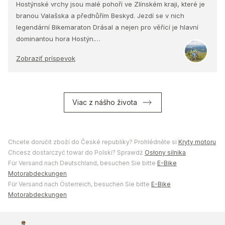
Hostýnské vrchy jsou malé pohoří ve Zlínském kraji, které je
branou Valašska a předhůřím Beskyd. Jezdí se v nich
legendární Bikemaraton Drásal a nejen pro věřící je hlavní
dominantou hora Hostýn.…
Zobraziť príspevok
Viac z nášho života
Chcete doručit zboží do České republiky? Prohlédněte si
Kryty motoru
Chcesz dostarczyć towar do Polski? Sprawdź
Osłony silnika
Für Versand nach Deutschland, besuchen Sie bitte
E-Bike
Motorabdeckungen
Für Versand nach Österreich, besuchen Sie bitte
E-Bike
Motorabdeckungen