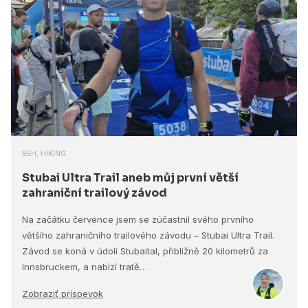
BEH, HIKING
Stubai Ultra Trail aneb můj první větší
zahraniční trailový závod
Na začátku července jsem se zúčastnil svého prvního
většího zahraničního trailového závodu – Stubai Ultra Trail.
Závod se koná v údolí Stubaital, přibližně 20 kilometrů za
Innsbruckem, a nabízí tratě…
Zobraziť príspevok