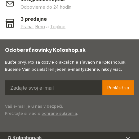
Odpovieme do 24 hodín
3 predajne
Praha
,
Brno
a
Teplice
Odoberať novinky Koloshop.sk
Buďte prvý, kto sa dozvie o akciách a zľavách na Koloshop.sk.
Budeme Vám posielať len jeden e-mail týždenne, nikdy viac.
Prihlásiť sa
Váš e-mail je u nás v bezpečí.
Prečítajte si viac o
ochrane súkromia
.
O Koloshop.sk