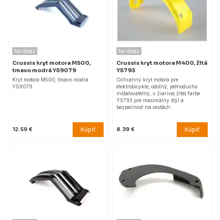
Na dotaz
Na dotaz
Crussis kryt motora M500,
Crussis kryt motora M400, žltá
tmavo modrá YS9079
YS793
Kryt motora M500, tmavo modrá
Ochranný kryt motora pre
YS9079
elektrobicykle, odolný, jednoducho
inštalovateľný, v žiarivej žltej farbe
YS793 pre maximálny štýl a
bezpečnosť na cestách.
Kúpiť
Kúpiť
12.59 €
8.39 €