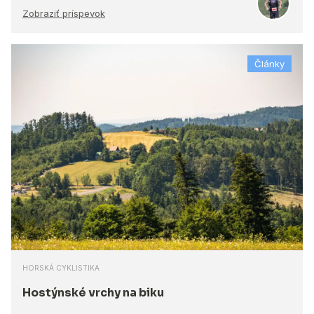
Zobraziť príspevok
Články
HORSKÁ CYKLISTIKA
Hostýnské vrchy na biku