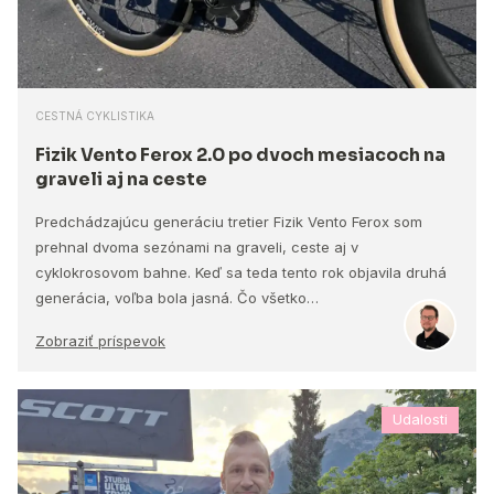
CESTNÁ CYKLISTIKA
Fizik Vento Ferox 2.0 po dvoch mesiacoch na
graveli aj na ceste
Predchádzajúcu generáciu tretier Fizik Vento Ferox som
prehnal dvoma sezónami na graveli, ceste aj v
cyklokrosovom bahne. Keď sa teda tento rok objavila druhá
generácia, voľba bola jasná. Čo všetko…
Zobraziť príspevok
Udalosti