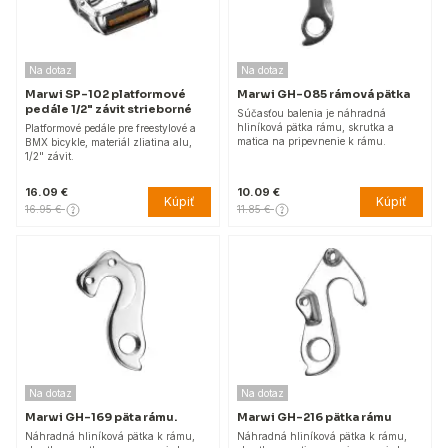
Na dotaz
Na dotaz
Marwi SP-102 platformové
Marwi GH-085 rámová pätka
pedále 1/2" závit strieborné
Súčasťou balenia je náhradná
hliníková pätka rámu, skrutka a
Platformové pedále pre freestylové a
matica na pripevnenie k rámu.
BMX bicykle, materiál zliatina alu,
1/2" závit.
16.09 €
10.09 €
Kúpiť
Kúpiť
16.95 €
11.85 €
Na dotaz
Na dotaz
Marwi GH-169 päta rámu.
Marwi GH-216 pätka rámu
Náhradná hliníková pätka k rámu,
Náhradná hliníková pätka k rámu,