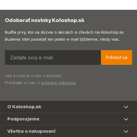
Odoberať novinky Koloshop.sk
Buďte prvý, kto sa dozvie o akciách a zľavách na Koloshop.sk.
Budeme Vám posielať len jeden e-mail týždenne, nikdy viac.
Prihlásiť sa
Váš e-mail je u nás v bezpečí.
Prečítajte si viac o
ochrane súkromia
.
O Koloshop.sk
Podporujeme
Všetko o nakupovaní