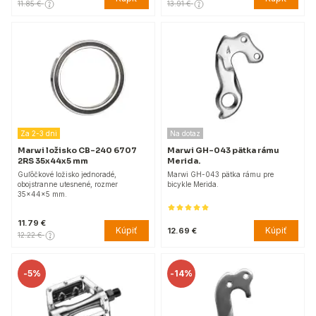
11.85 €
13.91 €
Za 2-3 dni
Na dotaz
Marwi ložisko CB-240 6707
Marwi GH-043 pätka rámu
2RS 35x44x5 mm
Merida.
Guľôčkové ložisko jednoradé,
Marwi GH-043 pätka rámu pre
obojstranne utesnené, rozmer
bicykle Merida.
35x44x5 mm.
11.79 €
Kúpiť
Kúpiť
12.69 €
12.22 €
-
5%
-
14%