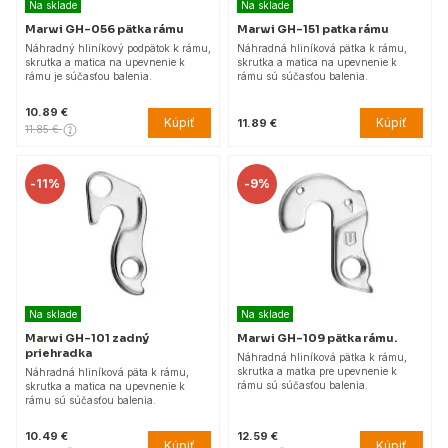
Na sklade
Na sklade
Marwi GH-056 pätka rámu
Marwi GH-151 patka rámu
Náhradný hliníkový podpätok k rámu,
Náhradná hliníková pätka k rámu,
skrutka a matica na upevnenie k
skrutka a matica na upevnenie k
rámu je súčasťou balenia.
rámu sú súčasťou balenia.
10.89 €
Kúpiť
Kúpiť
11.89 €
11.85 €
-
11%
-
9%
Na sklade
Na sklade
Marwi GH-101 zadný
Marwi GH-109 pätka rámu.
priehradka
Náhradná hliníková pätka k rámu,
skrutka a matka pre upevnenie k
Náhradná hliníková päta k rámu,
rámu sú súčasťou balenia.
skrutka a matica na upevnenie k
rámu sú súčasťou balenia.
10.49 €
12.59 €
Kúpiť
Kúpiť