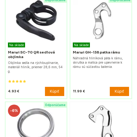
Odporúčame
Odporúčame
Na sklade
Na sklade
Marwi SC-70 QR sedlová
Marwi GH-138 patka rámu
objímka
Náhradná hliníková päta k rámu,
skrutka a matica pre upevnenie k
Objímka sedla na rýchloupínanie,
rámu sú súčasťou balenia.
materiál hliník, priemer 28,6 mm, 54
g.
Kúpiť
Kúpiť
4.93 €
11.99 €
Odporúčame
-
6%