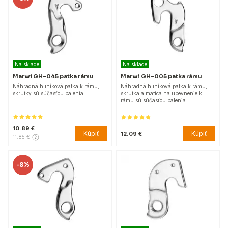
Na sklade
Na sklade
Marwi GH-045 patka rámu
Marwi GH-005 patka rámu
Náhradná hliníková pätka k rámu,
Náhradná hliníková pätka k rámu,
skrutky sú súčasťou balenia.
skrutka a matica na upevnenie k
rámu sú súčasťou balenia.
10.89 €
Kúpiť
Kúpiť
12.09 €
11.85 €
-
8%