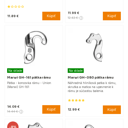
11.99 €
Kúpiť
Kúpiť
11.89 €
12.43 €
Na sklade
Na sklade
Marwi GH-161 pätka rámu
Marwi GH-080 pätka rámu
Pätka - koncovka rámu - Union
Náhradná hliníková patka k rámu,
(Marwi) GH-161
skrutka a matica na upevnenie k
rámu je súčasťou balenia.
14.09 €
Kúpiť
Kúpiť
12.99 €
14.44 €
-
8%