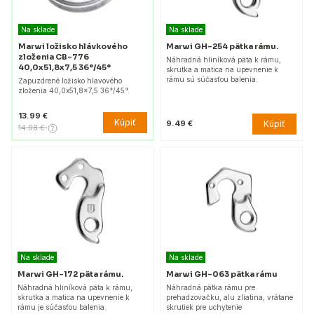
Na sklade
Na sklade
Marwi ložisko hlávkového
Marwi GH-254 pätka rámu.
zloženia CB-776
Náhradná hliníková päta k rámu,
40,0x51,8x7,5 36°/45°
skrutka a matica na upevnenie k
rámu sú súčasťou balenia.
Zapuzdrené ložisko hlavového
zloženia 40,0x51,8x7,5 36°/45°.
13.99 €
Kúpiť
Kúpiť
9.49 €
14.98 €
Na sklade
Na sklade
Marwi GH-172 päta rámu.
Marwi GH-063 pätka rámu
Náhradná hliníková päta k rámu,
Náhradná pätka rámu pre
skrutka a matica na upevnenie k
prehadzovačku, alu zliatina, vrátane
rámu je súčasťou balenia.
skrutiek pre uchytenie