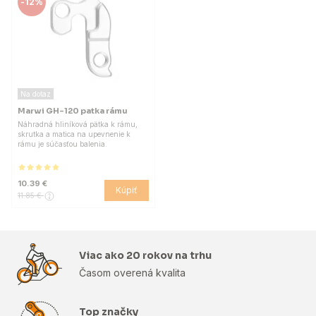
-
12%
Na dotaz
Marwi GH-120 patka rámu
Náhradná hliníková pätka k rámu,
skrutka a matica na upevnenie k
rámu je súčasťou balenia.
10.39 €
Kúpiť
11.85 €
Viac ako 20 rokov na trhu
Časom overená kvalita
Top značky