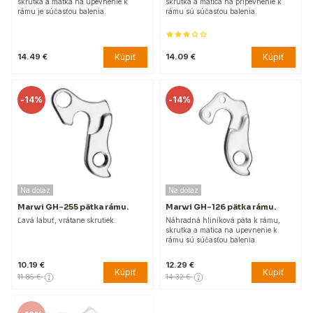
skrutka a matka na upevnenie k
skrutka a matica na pripevnenie k
rámu je súčasťou balenia.
rámu sú súčasťou balenia.
Kúpiť
Kúpiť
14.49 €
14.09 €
-
14%
-
14%
Na dotaz
Na dotaz
Marwi GH-255 pätka rámu.
Marwi GH-126 pätka rámu.
Ľavá labuť, vrátane skrutiek.
Náhradná hliníková päta k rámu,
skrutka a matica na upevnenie k
rámu sú súčasťou balenia.
10.19 €
12.29 €
Kúpiť
Kúpiť
11.85 €
14.32 €