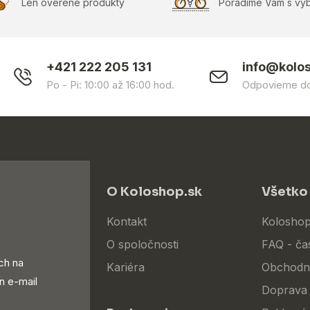
Len overené produkty
Poradíme Vám s vý
+421 222 205 131
info@kolo
Po - Pi: 10:00 až 16:00 hod.
Odpovieme do
O Koloshop.sk
Všetko
Kontakt
Koloshop
O spoločnosti
FAQ - ča
ch na
Kariéra
Obchodn
n e-mail
Doprava 