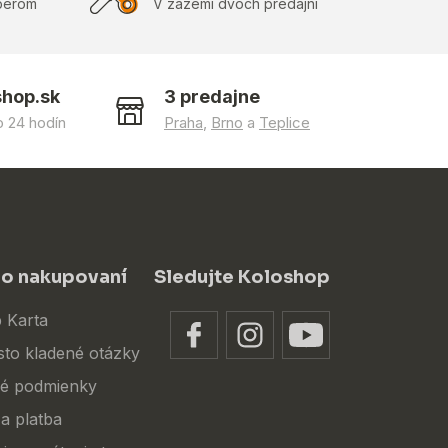
berom
V zázemí dvoch predajní
shop.sk
3 predajne
 24 hodín
Praha
,
Brno
a
Teplice
 o nakupovaní
Sledujte Koloshop
 Karta
sto kladené otázky
é podmienky
a platba