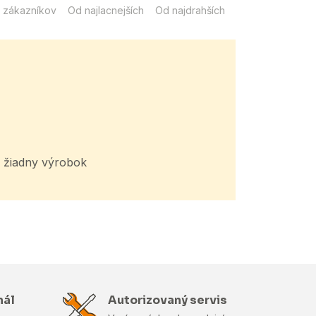
 zákazníkov
Od najlacnejších
Od najdrahších
žiadny výrobok
nál
Autorizovaný servis