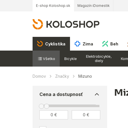
E-shop Koloshop.sk
Magazín iDomestik
Cyklistika
Zima
Beh
Elektrobicykle,
Všetko
Bicykle
Kom
diely
Domov
Značky
Mizuno
Mi
Cena a dostupnosť