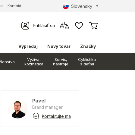
Slovensky
ta
Kontakt
Prihlásiť sa
Výpredaj
Nový tovar
Značky
Výživa,
Servis,
Cyklistika
ušenstvo
kozmetika
nástroje
s deťmi
Pavel
Brand manager
Kontaktujte ma