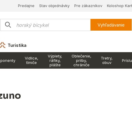
Predajne
Stav objednávky
Pre zákazníkov
Koloshop Kar
Vyhľadávanie
Turistika
Výplety,
Oblečenie,
Vidlice,
Tretry,
ponenty
ráfiky,
prilby,
Prísl
tlmiče
obuv
plášte
chrániče
zuno