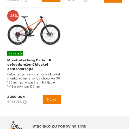
4 132.19 €
-
45%
Na sklade
Mondraker Foxy Carbon R
celoodpružený bicykel
carbon/orange
Celoodpružený enduro horský bicykel
s karbónovým rámom, vidlicou Fox 36
160 mm, pohonom Sram NX Eagle
1x12 a zdvihom 150 mm.
3 359.00 €
Kúpiť
6 198.31 €
Viac ako 20 rokov na trhu