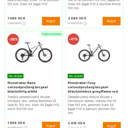
120 mm, Sram SX Eagle 1x12.
Sram GX Eagle 1x12 a zdvihom tlmiča
130 mm.
1 089.00 €
2 689.00 €
Kúpiť
Kúpiť
1 913.18 €
4 132.19 €
Odporúčame
-
41%
-
36%
Na sklade
Na sklade
Mondraker Raze
Mondraker Foxy
celoodpružený bicykel
celoodpružený bicykel
black/dirty white
black/nimbus grey/flame red
Trailový celoodpružený bicykel,
Celoodpružený enduro bicykel s
hliníkový rám, vidlica RockShox 35
hliníkovým rámom, vidlicou Fox 36
Gold RL 150 mm, Sram SX Eagle 1×12,
Float 160 mm, pohonom Sram SX
zdvih 150/130 mm.
Eagle 1x12 a zadným zdvihom 150
mm.
1 969.00 €
2 419.00 €
Kúpiť
Kúpiť
3 099.13 €