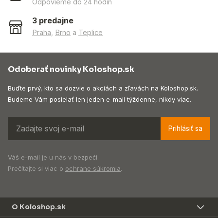
Odpovieme do 24 hodín
3 predajne
Praha
,
Brno
a
Teplice
Odoberať novinky Koloshop.sk
Buďte prvý, kto sa dozvie o akciách a zľavách na Koloshop.sk.
Budeme Vám posielať len jeden e-mail týždenne, nikdy viac.
Prihlásiť sa
Váš e-mail je u nás v bezpečí.
Prečítajte si viac o
ochrane súkromia
.
O Koloshop.sk