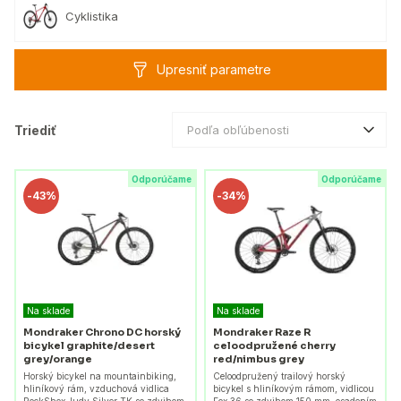
Cyklistika
Upresniť parametre
Triediť
Podľa obľúbenosti
Odporúčame
Odporúčame
-
43%
-
34%
Na sklade
Na sklade
Mondraker Chrono DC horský
Mondraker Raze R
bicykel graphite/desert
celoodpružené cherry
grey/orange
red/nimbus grey
Horský bicykel na mountainbiking,
Celoodpružený trailový horský
hliníkový rám, vzduchová vidlica
bicykel s hliníkovým rámom, vidlicou
RockShox Judy Silver TK so zdvihom
Fox 36 so zdvihom 150 mm, osadením