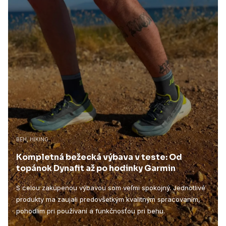
BEH, HIKING
Kompletná bežecká výbava v teste: Od
topánok Dynafit až po hodinky Garmin
S celou zakúpenou výbavou som veľmi spokojný. Jednotlivé
produkty ma zaujali predovšetkým kvalitným spracovaním,
pohodlím pri používaní a funkčnosťou pri behu.