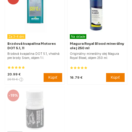
Za 3-4 dni
Na sklade
Brzdová kvapalina Motorex
Magura Royal Blood minerálny
DOT 5.1, 1l
olej 250 ml
Brzdová kvapalina DOT 5.1, vhodná
Originálny minerálny olej Magura
pre brzdy Sram, objem 1 l.
Royal Blood, objem 250 ml.
20.99 €
Kúpiť
Kúpiť
16.79 €
26.19 €
-
19%