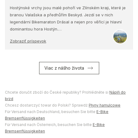
Hostýnské vrchy jsou malé pohoří ve Zlínském kraji, které je
branou Valašska a předhůřím Beskyd. Jezdí se v nich
legendární Bikemaraton Drásal a nejen pro věřící je hlavní
dominantou hora Hostýn.…
Zobraziť príspevok
Viac z nášho života
Chcete doručit zboží do České republiky? Prohlédněte si
Náplň do
brzd
Chcesz dostarczyć towar do Polski? Sprawdź
Płyny hamulcowe
Für Versand nach Deutschland, besuchen Sie bitte
E-Bike
Bremsenflüssigkeiten
Für Versand nach Österreich, besuchen Sie bitte
E-Bike
Bremsenflüssigkeiten