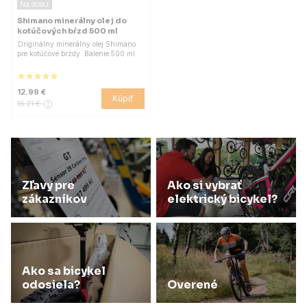
Na dotaz
Shimano minerálny olej do
kotúčových bŕzd 500 ml
Originálny minerálny olej Shimano
pre kotúčové brzdy. Balenie 500 ml.
12.99 €
Kúpiť
16.21 €
Zľavy pre
Ako si vybrať
zákazníkov
elektrický bicykel?
Ako sa bicykel
odosiela?
Overené