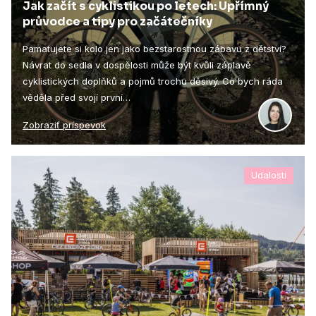
Jak začít s cyklistikou po letech: Upřímný
průvodce a tipy pro začátečníky
Pamatujete si kolo jen jako bezstarostnou zábavu z dětství?
Návrat do sedla v dospělosti může být kvůli záplavě
cyklistických doplňků a pojmů trochu děsivý. Co bych ráda
věděla před svojí první…
Zobraziť príspevok
Udalosti