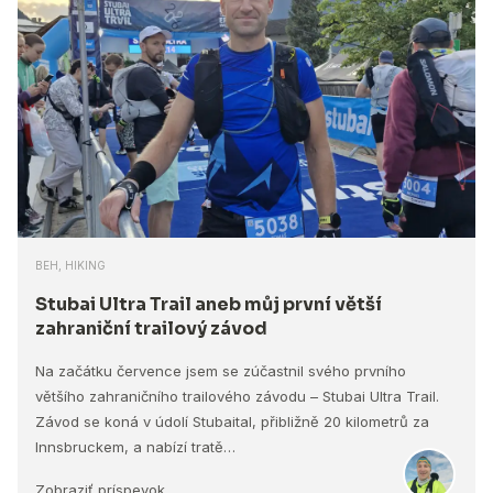
BEH, HIKING
Stubai Ultra Trail aneb můj první větší
zahraniční trailový závod
Na začátku července jsem se zúčastnil svého prvního
většího zahraničního trailového závodu – Stubai Ultra Trail.
Závod se koná v údolí Stubaital, přibližně 20 kilometrů za
Innsbruckem, a nabízí tratě…
Zobraziť príspevok