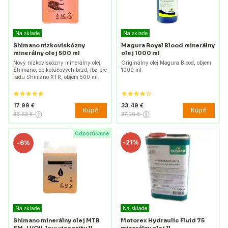
Na sklade
Na sklade
Shimano nízkoviskózny
Magura Royal Blood minerálny
minerálny olej 500 ml
olej 1000 ml
Nový nízkoviskózny minerálny olej
Originálny olej Magura Blood, objem
Shimano, do kotúčových bŕzd, iba pre
1000 ml.
radu Shimano XTR, objem 500 ml.
17.99 €
33.49 €
Kúpiť
Kúpiť
36.63 €
37.00 €
Odporúčame
-
21%
-
6%
Na sklade
Na sklade
Shimano minerálny olej MTB
Motorex Hydraulic Fluid 75
SM-LVOIL low viscosity 1l