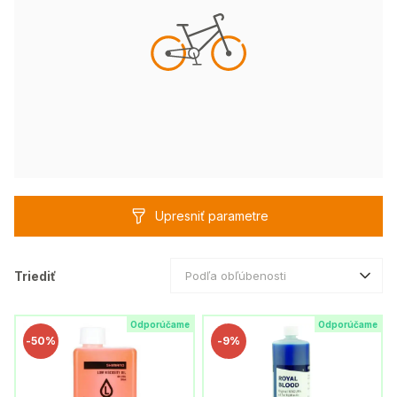
Upresniť parametre
Triediť
Podľa obľúbenosti
Odporúčame
Odporúčame
-
50%
-
9%