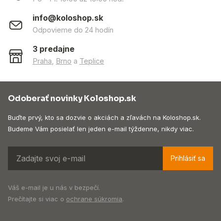
info@koloshop.sk
Odpovieme do 24 hodín
3 predajne
Praha
,
Brno
a
Teplice
Odoberať novinky Koloshop.sk
Buďte prvý, kto sa dozvie o akciách a zľavách na Koloshop.sk.
Budeme Vám posielať len jeden e-mail týždenne, nikdy viac.
Prihlásiť sa
Váš e-mail je u nás v bezpečí.
Prečítajte si viac o
ochrane súkromia
.