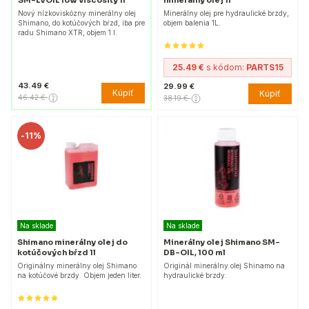
minerálny olej 1l
Nový nízkoviskózny minerálny olej
Minerálny olej pre hydraulické brzdy,
Shimano, do kotúčových bŕzd, iba pre
objem balenia 1L.
radu Shimano XTR, objem 1 l.
25.49 €
s kódom:
PARTS15
43.49 €
29.99 €
Kúpiť
Kúpiť
46.42 €
38.19 €
-
11%
Na sklade
Na sklade
Shimano minerálny olej do
Minerálny olej Shimano SM-
kotúčových bŕzd 1l
DB-OIL, 100 ml
Originálny minerálny olej Shimano
Originál minerálny olej Shinamo na
na kotúčové brzdy. Objem jeden liter.
hydraulické brzdy.