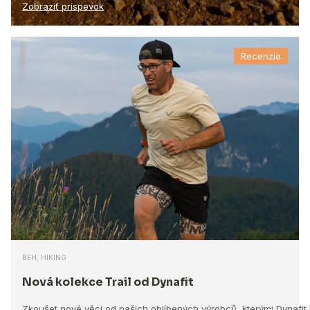
Zobraziť príspevok
Recenzie
BEH, HIKING
Nová kolekce Trail od Dynafit
Zkoušet nové věci od našich oblíbených výrobců, kterými Dynafit