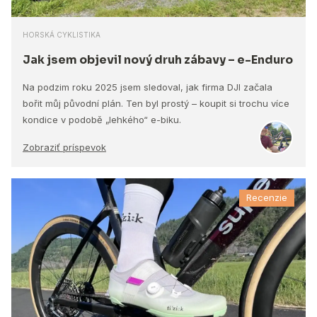
HORSKÁ CYKLISTIKA
Jak jsem objevil nový druh zábavy – e-Enduro
Na podzim roku 2025 jsem sledoval, jak firma DJI začala
bořit můj původní plán. Ten byl prostý – koupit si trochu více
kondice v podobě „lehkého“ e-biku.
Zobraziť príspevok
Recenzie