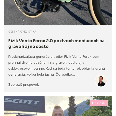
CESTNÁ CYKLISTIKA
Fizik Vento Ferox 2.0 po dvoch mesiacoch na
graveli aj na ceste
Predchádzajúcu generáciu tretier Fizik Vento Ferox som
prehnal dvoma sezónami na graveli, ceste aj v
cyklokrosovom bahne. Keď sa teda tento rok objavila druhá
generácia, voľba bola jasná. Čo všetko…
Zobraziť príspevok
Udalosti