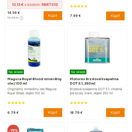
13.13 €
s kódom:
PARTS10
14.59 €
Kúpiť
Kúpiť
7.99 €
16.42 €
Na sklade
Na sklade
Magura Royal Blood minerálny
Motorex Brzdová kvapalina
olej 100 ml
DOT 5.1, 250ml
Originálny minerálny olej Magura
Brzdová kvapalina DOT 5.1, vhodná
Royal Blood, objem 100 ml.
pre brzdy Sram, objem 250 ml.
Kúpiť
Kúpiť
6.79 €
18.79 €
-
19%