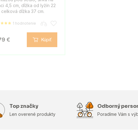
ci 4,5 cm, dĺžka od lyžín 22
 celková dĺžka 37 cm.
1 hodnotenie
79 €
Kúpiť
Top značky
Odborný perso
Len overené produkty
Poradíme Vám s vý