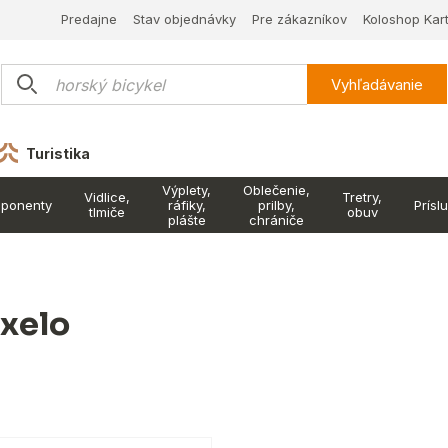
Predajne
Stav objednávky
Pre zákazníkov
Koloshop Kar
Vyhľadávanie
Turistika
Výplety,
Oblečenie,
Vidlice,
Tretry,
ponenty
ráfiky,
prilby,
Prísl
tlmiče
obuv
plášte
chrániče
xelo