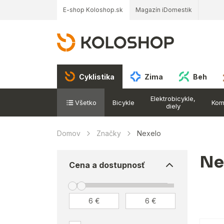
E-shop Koloshop.sk
Magazín iDomestik
Cyklistika
Zima
Beh
Elektrobicykle,
Všetko
Bicykle
Kom
diely
Domov
Značky
Nexelo
Ne
Cena a dostupnosť