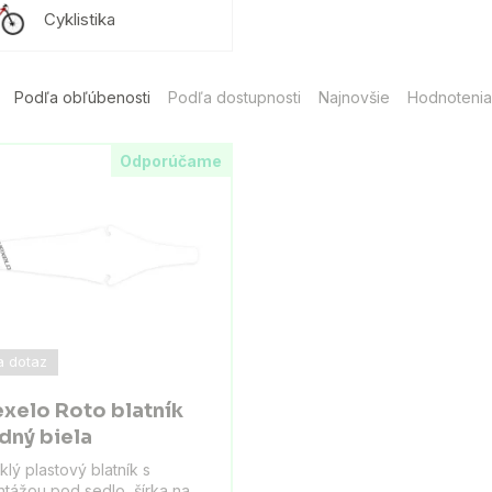
Cyklistika
Podľa obľúbenosti
Podľa dostupnosti
Najnovšie
Hodnotenia
Odporúčame
a dotaz
xelo Roto blatník
dný biela
klý plastový blatník s
tážou pod sedlo, šírka na