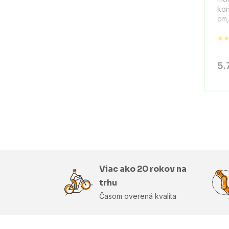
kon
cm,
5.
Viac ako 20 rokov na
trhu
Časom overená kvalita