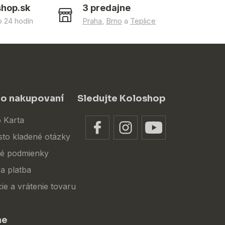
shop.sk
3 predajne
 24 hodín
Praha
,
Brno
a
Teplice
 o nakupovaní
Sledujte Koloshop
 Karta
sto kladené otázky
é podmienky
a platba
ie a vrátenie tovaru
ne