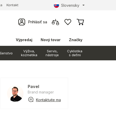
Slovensky
ta
Kontakt
Prihlásiť sa
Výpredaj
Nový tovar
Značky
Výživa,
Servis,
Cyklistika
ušenstvo
kozmetika
nástroje
s deťmi
Pavel
Brand manager
Kontaktujte ma