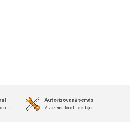
nál
Autorizovaný servis
berom
V zázemí dvoch predajní