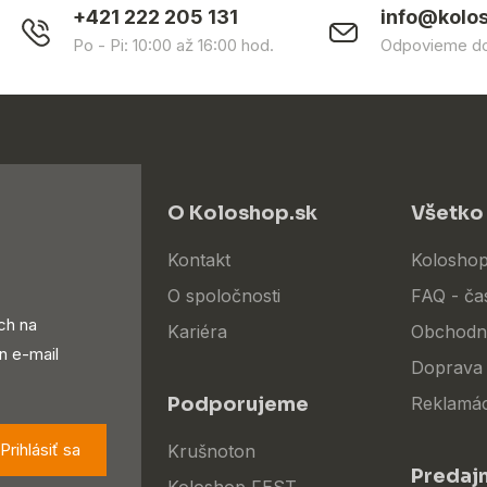
+421 222 205 131
info@kolo
Po - Pi: 10:00 až 16:00 hod.
Odpovieme do
O Koloshop.sk
Všetko
Kontakt
Koloshop
O spoločnosti
FAQ - ča
ch na
Kariéra
Obchodn
n e-mail
Doprava 
Podporujeme
Reklamác
Prihlásiť sa
Krušnoton
Predaj
Koloshop FEST