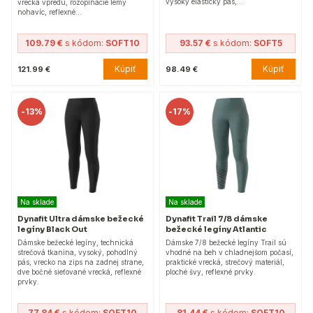
vysoký elastický pás,…
vrecká vpredu, rozopínacie lemy
nohavíc, reflexné…
109.79 €
s kódom:
SOFT10
93.57 €
s kódom:
SOFT5
Kúpiť
Kúpiť
121.99 €
98.49 €
-
13%
-
17%
Na sklade
Na sklade
Dynafit Ultra dámske bežecké
Dynafit Trail 7/8 dámske
legíny Black Out
bežecké legíny Atlantic
Dámske bežecké legíny, technická
Dámske 7/8 bežecké legíny Trail sú
strečová tkanina, vysoký, pohodlný
vhodné na beh v chladnejšom počasí,
pás, vrecko na zips na zadnej strane,
praktické vrecká, strečový materiál,
dve bočné sieťované vrecká, reflexné
ploché švy, reflexné prvky.
prvky.
77.84 €
s kódom:
SOFT10
81.44 €
s kódom:
SOFT10