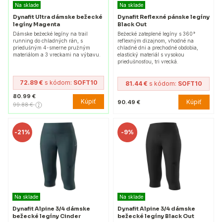
Na sklade
Na sklade
Dynafit Ultra dámske bežecké
Dynafit Reflexné pánske legíny
legíny Magenta
Black Out
Dámske bežecké legíny na trail
Bežecké zateplené legíny s 360°
running do chladných rán, s
reflexným dizajnom, vhodné na
priedušným 4-smerne pružným
chladné dni a prechodné obdobia,
materiálom a 3 vreckami na výbavu.
elastický materiál s vysokou
priedušnosťou, tri vrecká.
72.89 €
s kódom:
SOFT10
81.44 €
s kódom:
SOFT10
80.99 €
Kúpiť
Kúpiť
90.49 €
99.88 €
-
21%
-
9%
Na sklade
Na sklade
Dynafit Alpine 3/4 dámske
Dynafit Alpine 3/4 dámske
bežecké legíny Cinder
bežecké legíny Black Out