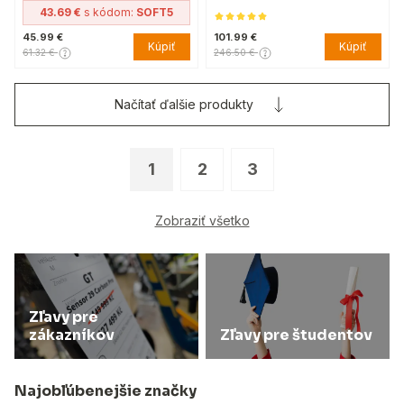
43.69 €
s kódom:
SOFT5
45.99 €
101.99 €
Kúpiť
Kúpiť
61.32 €
246.50 €
Načítať ďalšie produkty
1
2
3
Zobraziť všetko
Zľavy pre
zákazníkov
Zľavy pre študentov
Najobľúbenejšie značky