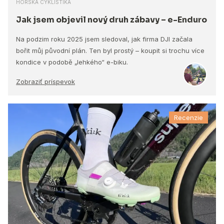
HORSKÁ CYKLISTIKA
Jak jsem objevil nový druh zábavy – e-Enduro
Na podzim roku 2025 jsem sledoval, jak firma DJI začala
bořit můj původní plán. Ten byl prostý – koupit si trochu více
kondice v podobě „lehkého“ e-biku.
Zobraziť príspevok
Recenzie