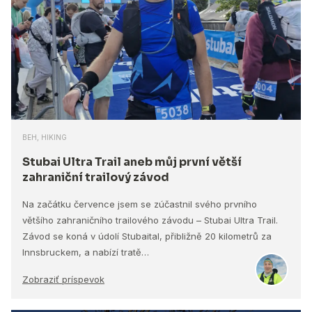
BEH, HIKING
Stubai Ultra Trail aneb můj první větší
zahraniční trailový závod
Na začátku července jsem se zúčastnil svého prvního
většího zahraničního trailového závodu – Stubai Ultra Trail.
Závod se koná v údolí Stubaital, přibližně 20 kilometrů za
Innsbruckem, a nabízí tratě…
Zobraziť príspevok