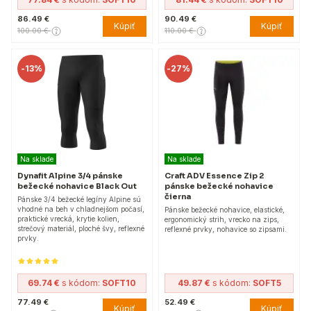
86.49 €
90.49 €
Kúpiť
Kúpiť
100.00 €
110.00 €
-
13%
-
27%
Na sklade
Na sklade
Dynafit Alpine 3/4 pánske
Craft ADV Essence Zip 2
bežecké nohavice Black Out
pánske bežecké nohavice
čierna
Pánske 3/4 bežecké legíny Alpine sú
vhodné na beh v chladnejšom počasí,
Pánske bežecké nohavice, elastické,
praktické vrecká, krytie kolien,
ergonomický strih, vrecko na zips,
strečový materiál, ploché švy, reflexné
reflexné prvky, nohavice so zipsami.
prvky.
69.74 €
s kódom:
SOFT10
49.87 €
s kódom:
SOFT5
77.49 €
52.49 €
Kúpiť
Kúpiť