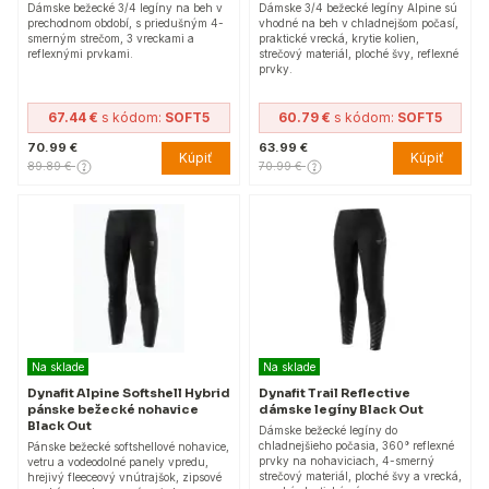
Dámske bežecké 3/4 legíny na beh v
Dámske 3/4 bežecké legíny Alpine sú
prechodnom období, s priedušným 4-
vhodné na beh v chladnejšom počasí,
smerným strečom, 3 vreckami a
praktické vrecká, krytie kolien,
reflexnými prvkami.
strečový materiál, ploché švy, reflexné
prvky.
67.44 €
s kódom:
SOFT5
60.79 €
s kódom:
SOFT5
70.99 €
63.99 €
Kúpiť
Kúpiť
89.89 €
70.99 €
Na sklade
Na sklade
Dynafit Alpine Softshell Hybrid
Dynafit Trail Reflective
pánske bežecké nohavice
dámske legíny Black Out
Black Out
Dámske bežecké legíny do
chladnejšieho počasia, 360° reflexné
Pánske bežecké softshellové nohavice,
prvky na nohaviciach, 4-smerný
vetru a vodeodolné panely vpredu,
strečový materiál, ploché švy a vrecká,
hrejivý fleeceový vnútrajšok, zipsové