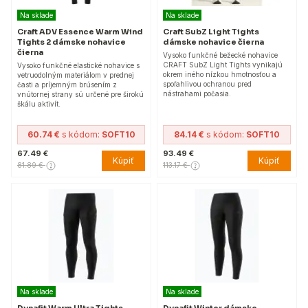
Na sklade
Na sklade
Craft ADV Essence Warm Wind
Craft SubZ Light Tights
Tights 2 dámske nohavice
dámske nohavice čierna
čierna
Vysoko funkčné bežecké nohavice
CRAFT SubZ Light Tights vynikajú
Vysoko funkčné elastické nohavice s
okrem iného nízkou hmotnosťou a
vetruodolným materiálom v prednej
spoľahlivou ochranou pred
časti a príjemným brúsením z
nástrahami počasia.
vnútornej strany sú určené pre širokú
škálu aktivít.
60.74 €
s kódom:
SOFT10
84.14 €
s kódom:
SOFT10
67.49 €
93.49 €
Kúpiť
Kúpiť
81.89 €
113.17 €
Na sklade
Na sklade