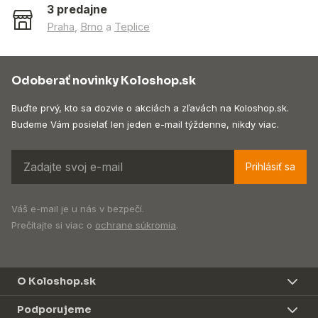
3 predajne
Praha
,
Brno
a
Teplice
Odoberať novinky Koloshop.sk
Buďte prvý, kto sa dozvie o akciách a zľavách na Koloshop.sk.
Budeme Vám posielať len jeden e-mail týždenne, nikdy viac.
Prihlásiť sa
Váš e-mail je u nás v bezpečí.
Prečítajte si viac o
ochrane súkromia
.
O Koloshop.sk
Podporujeme