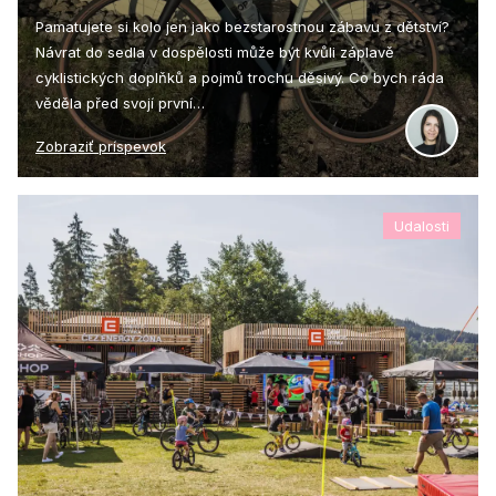
Pamatujete si kolo jen jako bezstarostnou zábavu z dětství?
Návrat do sedla v dospělosti může být kvůli záplavě
cyklistických doplňků a pojmů trochu děsivý. Co bych ráda
věděla před svojí první…
Zobraziť príspevok
Udalosti