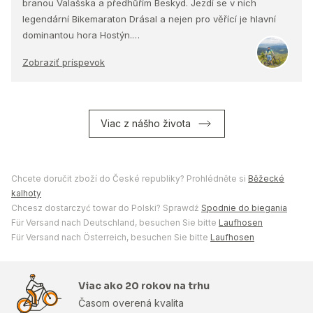
branou Valašska a předhůřím Beskyd. Jezdí se v nich
legendární Bikemaraton Drásal a nejen pro věřící je hlavní
dominantou hora Hostýn.…
Zobraziť príspevok
Viac z nášho života
Chcete doručit zboží do České republiky? Prohlédněte si
Běžecké
kalhoty
Chcesz dostarczyć towar do Polski? Sprawdź
Spodnie do biegania
Für Versand nach Deutschland, besuchen Sie bitte
Laufhosen
Für Versand nach Österreich, besuchen Sie bitte
Laufhosen
Viac ako 20 rokov na trhu
Časom overená kvalita