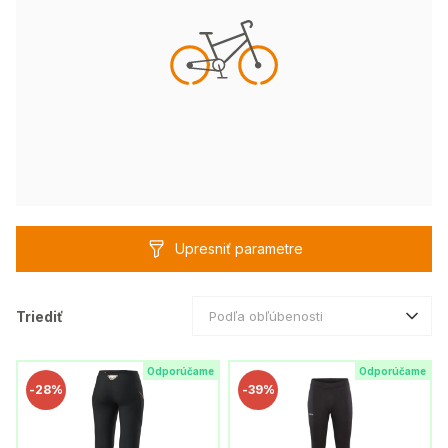
Upresniť parametre
Triediť
Podľa obľúbenosti
Odporúčame
Odporúčame
-
28%
-
39%