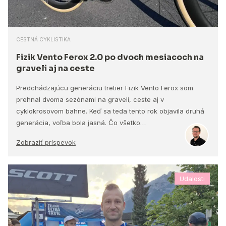
CESTNÁ CYKLISTIKA
Fizik Vento Ferox 2.0 po dvoch mesiacoch na
graveli aj na ceste
Predchádzajúcu generáciu tretier Fizik Vento Ferox som
prehnal dvoma sezónami na graveli, ceste aj v
cyklokrosovom bahne. Keď sa teda tento rok objavila druhá
generácia, voľba bola jasná. Čo všetko…
Zobraziť príspevok
Udalosti