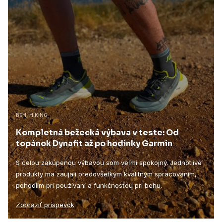
BEH, HIKING
Kompletná bežecká výbava v teste: Od
topánok Dynafit až po hodinky Garmin
S celou zakúpenou výbavou som veľmi spokojný. Jednotlivé
produkty ma zaujali predovšetkým kvalitným spracovaním,
pohodlím pri používaní a funkčnosťou pri behu.
Zobraziť príspevok