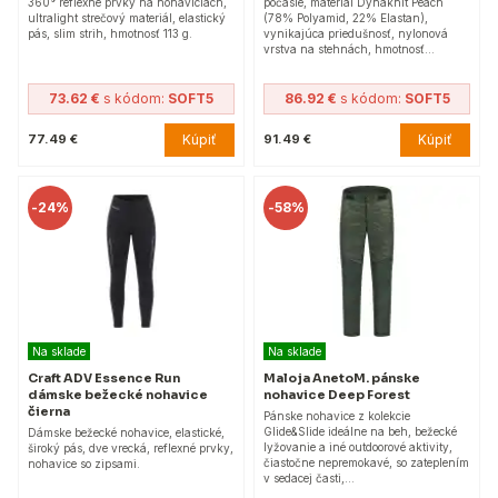
360° reflexné prvky na nohaviciach,
počasie, materiál Dynaknit Peach
ultralight strečový materiál, elastický
(78% Polyamid, 22% Elastan),
pás, slim strih, hmotnosť 113 g.
vynikajúca priedušnosť, nylonová
vrstva na stehnách, hmotnosť…
73.62 €
s kódom:
SOFT5
86.92 €
s kódom:
SOFT5
Kúpiť
Kúpiť
77.49 €
91.49 €
-
24%
-
58%
Na sklade
Na sklade
Craft ADV Essence Run
Maloja AnetoM. pánske
dámske bežecké nohavice
nohavice Deep Forest
čierna
Pánske nohavice z kolekcie
Glide&Slide ideálne na beh, bežecké
Dámske bežecké nohavice, elastické,
lyžovanie a iné outdoorové aktivity,
široký pás, dve vrecká, reflexné prvky,
čiastočne nepremokavé, so zateplením
nohavice so zipsami.
v sedacej časti,…