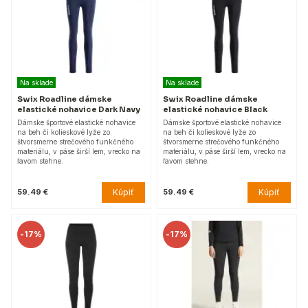
Na sklade
Na sklade
Swix Roadline dámske
Swix Roadline dámske
elastické nohavice Dark Navy
elastické nohavice Black
Dámske športové elastické nohavice
Dámske športové elastické nohavice
na beh či kolieskové lyže zo
na beh či kolieskové lyže zo
štvorsmerne strečového funkčného
štvorsmerne strečového funkčného
materiálu, v páse širší lem, vrecko na
materiálu, v páse širší lem, vrecko na
ľavom stehne.
ľavom stehne.
Kúpiť
Kúpiť
59.49 €
59.49 €
-
17%
-
17%