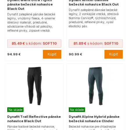
Dynafit Warm Ultra Tights
Dynafit Winter dámske
pánske bežecké nohavice
bežecké nohavice Black Out
Black Out
Dynafit zateplené dámske bežecké
legíny, 2 vonkajšie vrecká, strečová
Dynafit zateplené pánske bežecké
tkanina Carvico®, rýchloschnúce,
legíny, vnútorný fleece, 4-smerne
priedušné, reflexné prvky, vyšší
strečový materiál, priedušné,
elastický pás.
odvádzanie vlhkosti od pokožky,
reflexné prvky, zipsové vrecká.
85.49 €
s kódom:
SOFT10
81.89 €
s kódom:
SOFT10
Kúpiť
Kúpiť
94.99 €
90.99 €
Na sklade
Na sklade
Dynafit Trail Reflective pánske
Dynafit Alpine Hybrid pánske
nohavice Black Out
bežecké nohavice Cinder
Pánske trailové bežecké nohavice,
Bežecké nohavice pre chladnejšie