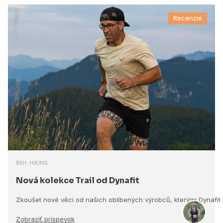
Recenzie
BEH, HIKING
Nová kolekce Trail od Dynafit
Zkoušet nové věci od našich oblíbených výrobců, kterými Dynafit
Zobraziť príspevok