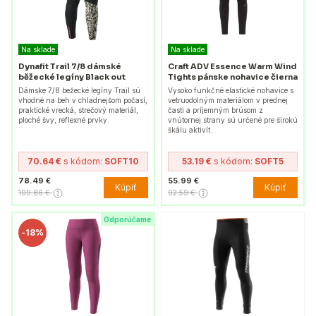
Na sklade
Na sklade
Dynafit Trail 7/8 dámské
Craft ADV Essence Warm Wind
běžecké legíny Black out
Tights pánske nohavice čierna
Dámske 7/8 bežecké legíny Trail sú
Vysoko funkčné elastické nohavice s
vhodné na beh v chladnejšom počasí,
vetruodolným materiálom v prednej
praktické vrecká, strečový materiál,
časti a príjemným brúsom z
ploché švy, reflexné prvky.
vnútornej strany sú určené pre širokú
škálu aktivít.
70.64 €
s kódom:
SOFT10
53.19 €
s kódom:
SOFT5
78.49 €
55.99 €
Kúpiť
Kúpiť
109.86 €
92.59 €
Odporúčame
-
18%