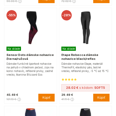
90.00 €
72.02 €
-
55%
-
28%
Na sklade
Na sklade
Sensor Dots dámske nohavice
Etape Rebecca dámske
čierna/ružová
nohavice black/reflex
Dámske funkčné športové nohavice
Dámske nohavice Etape, materiál
na pohyb v chladnom počasí, zips na
ThermoFit, elastický pás, bočné
konci nohavíc, reflexné prvky, zadné
vrecko, reflexné prvky, -5 °C až 15 °C
vrecko, tkanina Blizzard Eco.
28.02 €
s kódom:
SOFT5
45.49 €
29.49 €
Kúpiť
Kúpiť
101.19 €
41.11 €