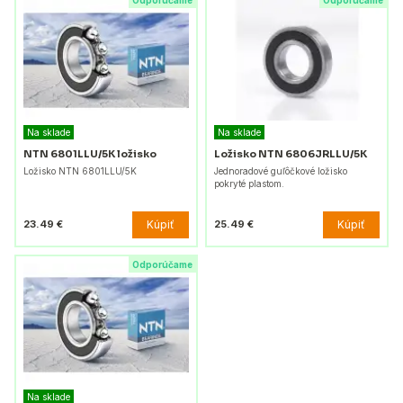
Odporúčame
Odporúčame
Na sklade
Na sklade
NTN 6801LLU/5K ložisko
Ložisko NTN 6806JRLLU/5K
Ložisko NTN 6801LLU/5K
Jednoradové guľôčkové ložisko
pokryté plastom.
Kúpiť
Kúpiť
23.49 €
25.49 €
Odporúčame
Na sklade