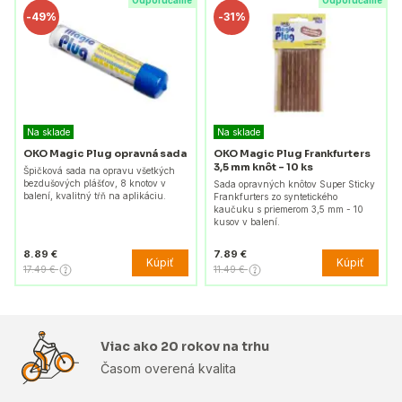
Odporúčame
Odporúčame
-
49%
-
31%
Na sklade
Na sklade
OKO Magic Plug opravná sada
OKO Magic Plug Frankfurters
3,5 mm knôt - 10 ks
Špičková sada na opravu všetkých
bezdušových plášťov, 8 knotov v
Sada opravných knôtov Super Sticky
balení, kvalitný tŕň na aplikáciu.
Frankfurters zo syntetického
kaučuku s priemerom 3,5 mm - 10
kusov v balení.
8.89 €
7.89 €
Kúpiť
Kúpiť
17.49 €
11.49 €
Viac ako 20 rokov na trhu
Časom overená kvalita