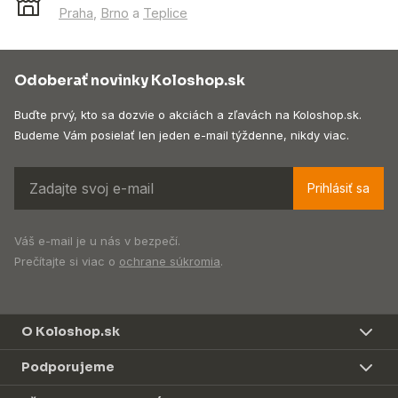
Praha
,
Brno
a
Teplice
Odoberať novinky Koloshop.sk
Buďte prvý, kto sa dozvie o akciách a zľavách na Koloshop.sk.
Budeme Vám posielať len jeden e-mail týždenne, nikdy viac.
Prihlásiť sa
Váš e-mail je u nás v bezpečí.
Prečítajte si viac o
ochrane súkromia
.
O Koloshop.sk
Podporujeme