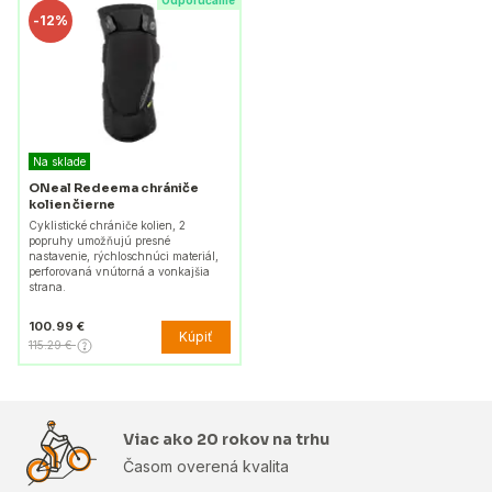
Odporúčame
-
12%
Na sklade
ONeal Redeema chrániče
kolien čierne
Cyklistické chrániče kolien, 2
popruhy umožňujú presné
nastavenie, rýchloschnúci materiál,
perforovaná vnútorná a vonkajšia
strana.
100.99 €
Kúpiť
115.29 €
Viac ako 20 rokov na trhu
Časom overená kvalita