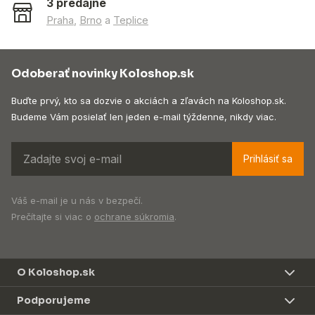
3 predajne
Praha
,
Brno
a
Teplice
Odoberať novinky Koloshop.sk
Buďte prvý, kto sa dozvie o akciách a zľavách na Koloshop.sk.
Budeme Vám posielať len jeden e-mail týždenne, nikdy viac.
Prihlásiť sa
Váš e-mail je u nás v bezpečí.
Prečítajte si viac o
ochrane súkromia
.
O Koloshop.sk
Podporujeme