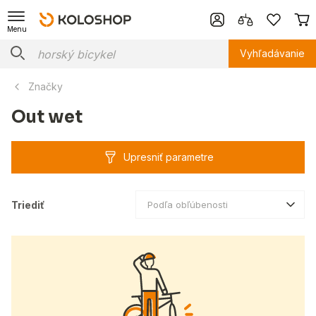
Menu
Vyhľadávanie
Značky
Out wet
Upresniť parametre
Triediť
Podľa obľúbenosti