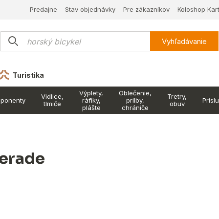
Predajne
Stav objednávky
Pre zákazníkov
Koloshop Kar
Vyhľadávanie
Turistika
Výplety,
Oblečenie,
Vidlice,
Tretry,
ponenty
ráfiky,
prilby,
Prísl
tlmiče
obuv
plášte
chrániče
erade