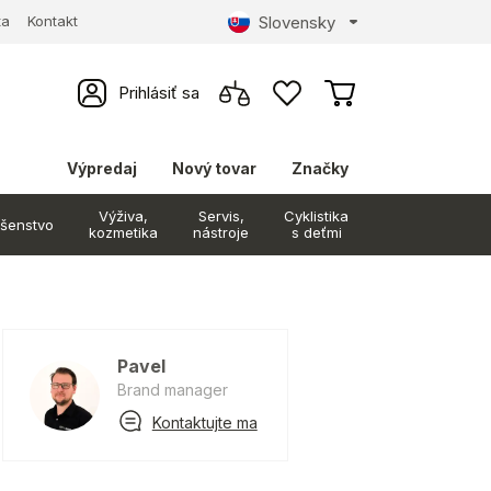
Slovensky
ta
Kontakt
Prihlásiť sa
Výpredaj
Nový tovar
Značky
Výživa,
Servis,
Cyklistika
ušenstvo
kozmetika
nástroje
s deťmi
Pavel
Brand manager
Kontaktujte ma