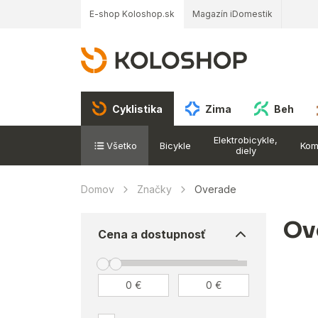
E-shop Koloshop.sk
Magazín iDomestik
Cyklistika
Zima
Beh
Elektrobicykle,
Všetko
Bicykle
Kom
diely
Domov
Značky
Overade
Ov
Cena a dostupnosť