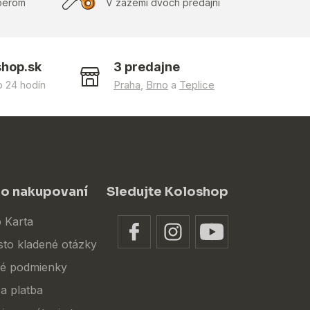
berom
V zázemí dvoch predajní
shop.sk
3 predajne
 24 hodín
Praha
,
Brno
a
Teplice
 o nakupovaní
Sledujte Koloshop
 Karta
sto kladené otázky
é podmienky
a platba