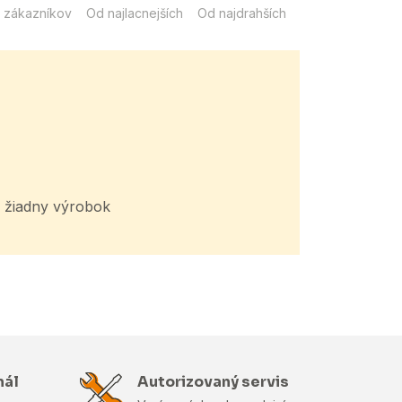
 zákazníkov
Od najlacnejších
Od najdrahších
žiadny výrobok
nál
Autorizovaný servis