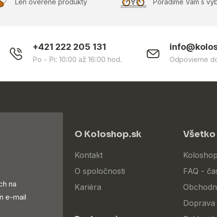
Len overené produkty
Poradíme Vám s vý
+421 222 205 131
info@kolo
Po - Pi: 10:00 až 16:00 hod.
Odpovieme do
O Koloshop.sk
Všetko
Kontakt
Koloshop
O spoločnosti
FAQ - ča
ch na
Kariéra
Obchodn
n e-mail
Doprava 