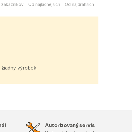
 zákazníkov
Od najlacnejších
Od najdrahších
žiadny výrobok
nál
Autorizovaný servis