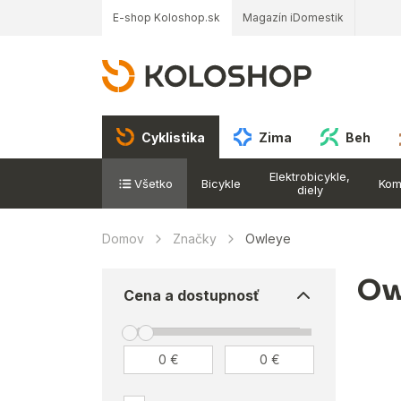
E-shop Koloshop.sk
Magazín iDomestik
Cyklistika
Zima
Beh
Elektrobicykle,
Všetko
Bicykle
Kom
diely
Domov
Značky
Owleye
Ow
Cena a dostupnosť