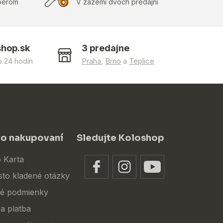
berom
V zázemí dvoch predajní
shop.sk
3 predajne
 24 hodín
Praha
,
Brno
a
Teplice
 o nakupovaní
Sledujte Koloshop
 Karta
sto kladené otázky
é podmienky
a platba