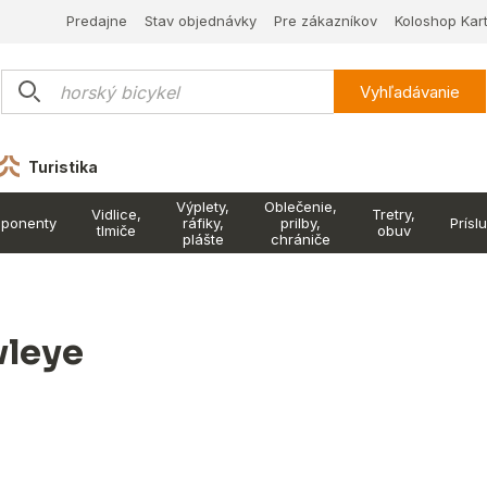
Predajne
Stav objednávky
Pre zákazníkov
Koloshop Kar
Vyhľadávanie
Turistika
Výplety,
Oblečenie,
Vidlice,
Tretry,
ponenty
ráfiky,
prilby,
Prísl
tlmiče
obuv
plášte
chrániče
leye