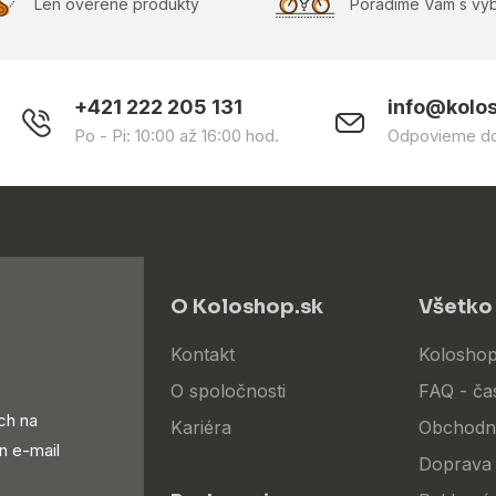
Len overené produkty
Poradíme Vám s vý
+421 222 205 131
info@kolo
Po - Pi: 10:00 až 16:00 hod.
Odpovieme do
O Koloshop.sk
Všetko
Kontakt
Koloshop
O spoločnosti
FAQ - ča
ch na
Kariéra
Obchodn
n e-mail
Doprava 