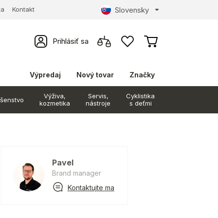
Slovensky
ta
Kontakt
Prihlásiť sa
Výpredaj
Nový tovar
Značky
Výživa,
Servis,
Cyklistika
ušenstvo
kozmetika
nástroje
s deťmi
Pavel
Brand manager
Kontaktujte ma