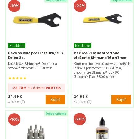
Odporúčame
Odporúčame
-
19%
-
22%
Na sklade
Na sklade
Pedros kľúč pre Octalink/ISIS
Pedros kľúč na stredové
Drive 8z.
zloženie Shimano 16 x 41 mm
Kľúč k 8z. Shimano® Octalink a
Kľúč pre stredové súpravy vonkajších
stredové zloženie ISIS Drive®.
ložísk s priemerom 16z. x 41mm,
vhodný pre Shimano® BBR60
(Ultegra® 11sp. 6800 series).
23.74 €
s kódom:
PARTS5
24.99 €
24.99 €
Kúpiť
Kúpiť
31.07 €
32.06 €
Odporúčame
-
20%
-
16%