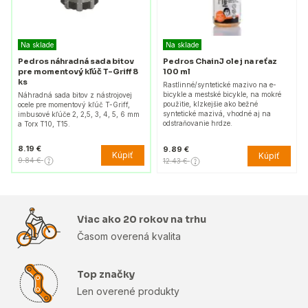
Na sklade
Na sklade
Pedros náhradná sada bitov
Pedros ChainJ olej na reťaz
pre momentový kľúč T-Griff 8
100 ml
ks
Rastlinné/syntetické mazivo na e-
bicykle a mestské bicykle, na mokré
Náhradná sada bitov z nástrojovej
použitie, klzkejšie ako bežné
ocele pre momentový kľúč T-Griff,
syntetické mazivá, vhodné aj na
imbusové kľúče 2, 2,5, 3, 4, 5, 6 mm
odstraňovanie hrdze.
a Torx T10, T15.
8.19 €
9.89 €
Kúpiť
Kúpiť
9.84 €
12.43 €
Viac ako 20 rokov na trhu
Časom overená kvalita
Top značky
Len overené produkty