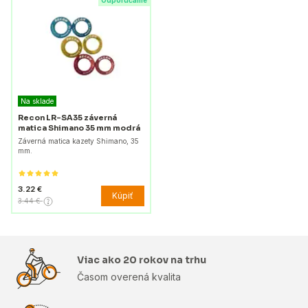
Odporúčame
Na sklade
Recon LR-SA35 záverná
matica Shimano 35 mm modrá
Záverná matica kazety Shimano, 35
mm.
3.22 €
Kúpiť
3.44 €
Viac ako 20 rokov na trhu
Časom overená kvalita