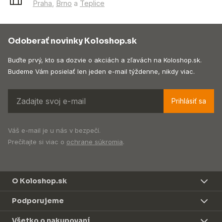
Praha
,
Brno
a
Teplice
Odoberať novinky Koloshop.sk
Buďte prvý, kto sa dozvie o akciách a zľavách na Koloshop.sk.
Budeme Vám posielať len jeden e-mail týždenne, nikdy viac.
Prihlásiť sa
Váš e-mail je u nás v bezpečí.
Prečítajte si viac o
ochrane súkromia
.
O Koloshop.sk
Podporujeme
Všetko o nakupovaní