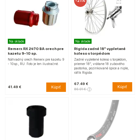
-
21%
Na sklade
Na sklade
Remerx RX 2470 BA orech pre
Rigida zadné 18" vypletané
kazetu 9-10 sp.
koleso s torpédom
Náhradný orech Remerx pre kazetu 9
Zadné vypletené koleso s torpédom,
- 10sp., RU. Foto je len ilustračné.
priemer 18", vrátane 18 zubového
pastorka, pozinkované špice a niple,
ráfik Rigida.
67.49 €
Kúpiť
Kúpiť
41.49 €
86.01 €