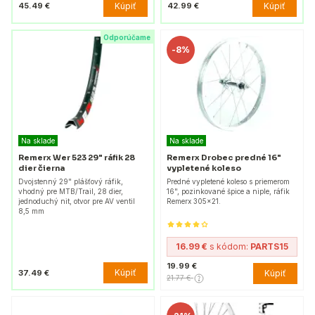
Kúpiť
Kúpiť
45.49 €
42.99 €
Odporúčame
-
8%
Na sklade
Na sklade
Remerx Wer 523 29" ráfik 28
Remerx Drobec predné 16"
dier čierna
vypletené koleso
Dvojstenný 29" plášťový ráfik,
Predné vypletené koleso s priemerom
vhodný pre MTB/Trail, 28 dier,
16", pozinkované špice a niple, ráfik
jednoduchý nit, otvor pre AV ventil
Remerx 305x21.
8,5 mm
16.99 €
s kódom:
PARTS15
19.99 €
Kúpiť
37.49 €
Kúpiť
21.77 €