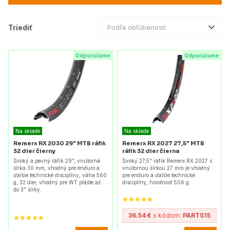
Triediť
Podľa obľúbenosti
Odporúčame
Odporúčame
Na sklade
Na sklade
Remerx RX 2030 29" MTB ráfik
Remerx RX 2027 27,5" MTB
32 dier čierny
ráfik 32 dier čierna
Široký a pevný ráfik 29", vnútorná
Široký 27,5" ráfik Remerx RX 2027 s
šírka 30 mm, vhodný pre enduro a
vnútornou šírkou 27 mm je vhodný
ďalšie technické disciplíny, váha 560
pre enduro a ďalšie technické
g, 32 dier, vhodný pre WT plášte až
disciplíny, hmotnosť 506 g.
do 3" šírky.
36.54 €
s kódom:
PARTS15