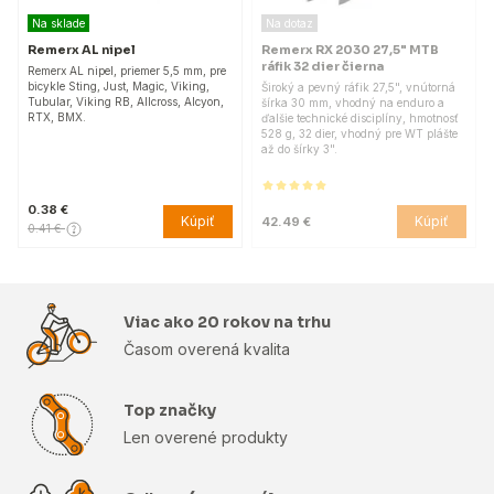
Na sklade
Na dotaz
Remerx AL nipel
Remerx RX 2030 27,5" MTB
ráfik 32 dier čierna
Remerx AL nipel, priemer 5,5 mm, pre
bicykle Sting, Just, Magic, Viking,
Široký a pevný ráfik 27,5", vnútorná
Tubular, Viking RB, Allcross, Alcyon,
šírka 30 mm, vhodný na enduro a
RTX, BMX.
ďalšie technické disciplíny, hmotnosť
528 g, 32 dier, vhodný pre WT plášte
až do šírky 3".
0.38 €
Kúpiť
Kúpiť
42.49 €
0.41 €
Viac ako 20 rokov na trhu
Časom overená kvalita
Top značky
Len overené produkty