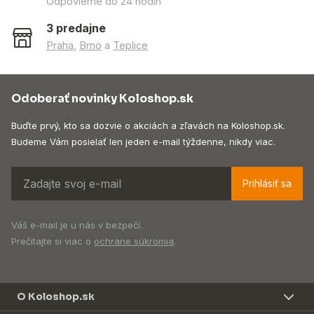
Odpovieme do 24 hodín
3 predajne
Praha
,
Brno
a
Teplice
Odoberať novinky Koloshop.sk
Buďte prvý, kto sa dozvie o akciách a zľavách na Koloshop.sk.
Budeme Vám posielať len jeden e-mail týždenne, nikdy viac.
Prihlásiť sa
Váš e-mail je u nás v bezpečí.
Prečítajte si viac o
ochrane súkromia
.
O Koloshop.sk