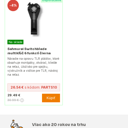
Odporúčame
-
4%
Na sklade
Sahmurai Switchblade
multikľúč 6 funkcií čierna
Náradie na opravu TLR plášťov, ktoré
obsahuje montpáky, otvárač, kliešte
na reťaz, úložisko pre spojku,
výstružník a vidlice pre TLR, nástroj
na reťaz.
26.54 €
s kódom:
PARTS10
29.49 €
Kúpiť
30.99 €
Viac ako 20 rokov na trhu