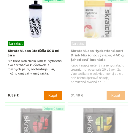
Odporúčame
Odporúčame
Na sklade
Na dotaz
Skratch Labs Bio fľaša 600 ml
Skratch Labs Hydration Sport
číra
Drink Mix iontový nápoj 440 g
jahodová limonáda
Bio fľaša s objemom 600 ml vyrobená
ako alternatíva k výrobkom z
Iónový nápoj určený na rehydratáciu
fosílnych palív, neobsahuje BPA,
organizmu, obsahuje 20 dávok, 2x
možno umývať v umývačke.
viac sodíka a o polovicu menej cukru
než bežné športové nápoje,
prirodzená ovocná chuť.
Kúpiť
Kúpiť
9.59 €
31.49 €
Odporúčame