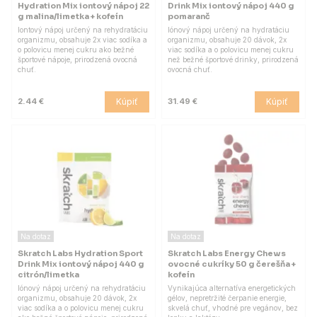
Hydration Mix iontový nápoj 22
Drink Mix iontový nápoj 440 g
g malina/limetka + kofeín
pomaranč
Iontový nápoj určený na rehydratáciu
Iónový nápoj určený na hydratáciu
organizmu, obsahuje 2x viac sodíka a
organizmu, obsahuje 20 dávok, 2x
o polovicu menej cukru ako bežné
viac sodíka a o polovicu menej cukru
športové nápoje, prirodzená ovocná
než bežné športové drinky, prirodzená
chuť.
ovocná chuť.
Kúpiť
Kúpiť
2.44 €
31.49 €
Na dotaz
Na dotaz
Skratch Labs Hydration Sport
Skratch Labs Energy Chews
Drink Mix iontový nápoj 440 g
ovocné cukríky 50 g čerešňa +
citrón/limetka
kofeín
Iónový nápoj určený na rehydratáciu
Vynikajúca alternatíva energetických
organizmu, obsahuje 20 dávok, 2x
gélov, nepretržité čerpanie energie,
viac sodíka a o polovicu menej cukru
skvelá chuť, vhodné pre vegánov, bez