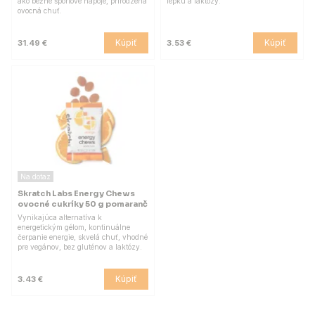
ako bežné športové nápoje, prirodzená
lepku a laktózy.
ovocná chuť.
Kúpiť
Kúpiť
31.49 €
3.53 €
Na dotaz
Skratch Labs Energy Chews
ovocné cukríky 50 g pomaranč
Vynikajúca alternatíva k
energetickým gélom, kontinuálne
čerpanie energie, skvelá chuť, vhodné
pre vegánov, bez gluténov a laktózy.
Kúpiť
3.43 €