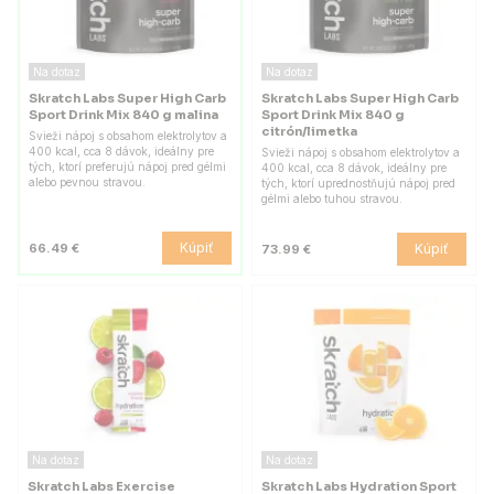
Na dotaz
Na dotaz
Skratch Labs Super High Carb
Skratch Labs Super High Carb
Sport Drink Mix 840 g malina
Sport Drink Mix 840 g
citrón/limetka
Svieži nápoj s obsahom elektrolytov a
400 kcal, cca 8 dávok, ideálny pre
Svieži nápoj s obsahom elektrolytov a
tých, ktorí preferujú nápoj pred gélmi
400 kcal, cca 8 dávok, ideálny pre
alebo pevnou stravou.
tých, ktorí uprednostňujú nápoj pred
gélmi alebo tuhou stravou.
Kúpiť
66.49 €
Kúpiť
73.99 €
Na dotaz
Na dotaz
Skratch Labs Exercise
Skratch Labs Hydration Sport