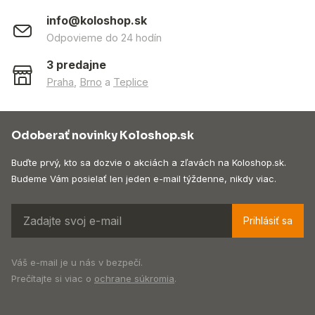
info@koloshop.sk
Odpovieme do 24 hodín
3 predajne
Praha
,
Brno
a
Teplice
Odoberať novinky Koloshop.sk
Buďte prvý, kto sa dozvie o akciách a zľavách na Koloshop.sk.
Budeme Vám posielať len jeden e-mail týždenne, nikdy viac.
Prihlásiť sa
Váš e-mail je u nás v bezpečí.
Prečítajte si viac o
ochrane súkromia
.