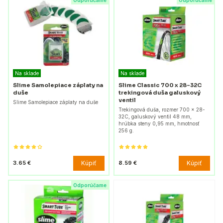
Odporúčame
Odporúčame
Na sklade
Na sklade
Slime Samolepiace záplaty na
Slime Classic 700 x 28–32C
duše
trekingová duša galuskový
ventil
Slime Samolepiace záplaty na duše
Trekingová duša, rozmer 700 x 28-
32C, galuskový ventil 48 mm,
hrúbka steny 0,95 mm, hmotnosť
256 g.
Kúpiť
Kúpiť
3.65 €
8.59 €
Odporúčame