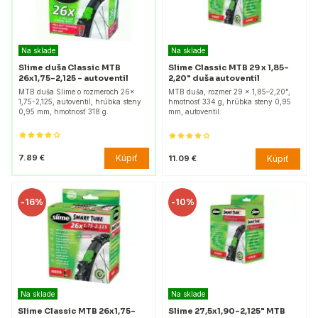
Na sklade
Na sklade
Slime duša Classic MTB
Slime Classic MTB 29 x 1,85–
26x1,75-2,125 - autoventil
2,20" duša autoventil
MTB duša Slime o rozmeroch 26x
MTB duša, rozmer 29 x 1,85–2,20",
1,75-2,125, autoventil, hrúbka steny
hmotnosť 334 g, hrúbka steny 0,95
0,95 mm, hmotnosť 318 g.
mm, autoventil.
Kúpiť
7.89 €
Kúpiť
11.09 €
-
16%
-
10%
Na sklade
Na sklade
Slime Classic MTB 26x1,75-
Slime 27,5x1,90–2,125" MTB