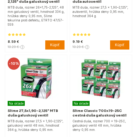
2,125" duša galuskový ventil
duša autoventil
MTB duša, rozmer 26x1,75-2,125", 48
MTB duša, rozmer 27,5 x 1,90–2,125",
mm galuskový ventil, hmotnosť 334 g,
autoventil, hrúbka steny 0,95 mm,
hrúbka steny 0,95 mm, Slime
hmotnosť 364 g.
tekurina proti defektu, ETRTO 47/57-
559.
8.59 €
9.19 €
Kúpiť
Kúpiť
10.29 €
10.29 €
-
10%
Na sklade
Na sklade
Slime 27,5x1,90–2,125" MTB
Slime Classic 700x19–25C
duša galuskový ventil
cestná duša galuskový ventil
MTB duša, rozmer 27,5 x 1,90–2,125",
Cestná duša, rozmer 700 x 19–25C,
galuskový ventil 48 mm, hmotnosť
galuskový ventil 48 mm, hrúbka
364 g, hrúbka steny 0,95 mm.
steny 0,95 mm.