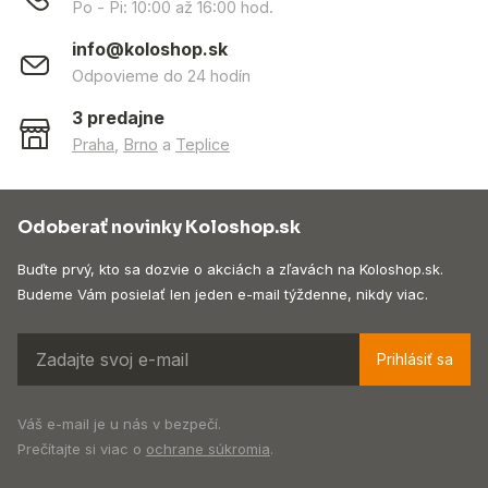
Po - Pi: 10:00 až 16:00 hod.
info@koloshop.sk
Odpovieme do 24 hodín
3 predajne
Praha
,
Brno
a
Teplice
Odoberať novinky Koloshop.sk
Buďte prvý, kto sa dozvie o akciách a zľavách na Koloshop.sk.
Budeme Vám posielať len jeden e-mail týždenne, nikdy viac.
Prihlásiť sa
Váš e-mail je u nás v bezpečí.
Prečítajte si viac o
ochrane súkromia
.