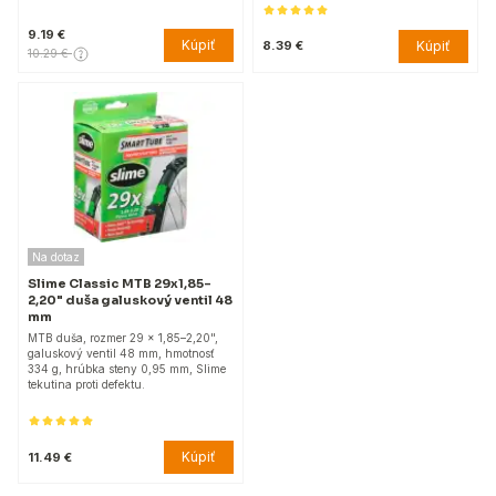
9.19 €
Kúpiť
Kúpiť
8.39 €
10.29 €
Na dotaz
Slime Classic MTB 29x1,85–
2,20" duša galuskový ventil 48
mm
MTB duša, rozmer 29 x 1,85–2,20",
galuskový ventil 48 mm, hmotnosť
334 g, hrúbka steny 0,95 mm, Slime
tekutina proti defektu.
Kúpiť
11.49 €