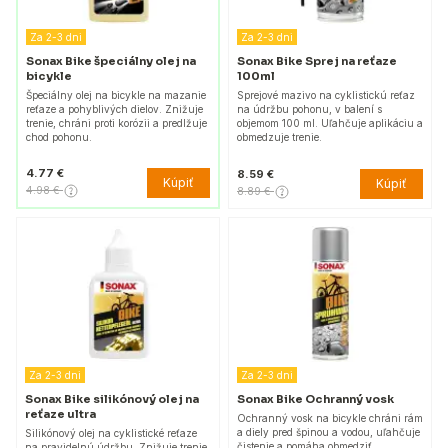
Za 2-3 dni
Za 2-3 dni
Sonax Bike špeciálny olej na
Sonax Bike Sprej na reťaze
bicykle
100ml
Špeciálny olej na bicykle na mazanie
Sprejové mazivo na cyklistickú reťaz
reťaze a pohyblivých dielov. Znižuje
na údržbu pohonu, v balení s
trenie, chráni proti korózii a predlžuje
objemom 100 ml. Uľahčuje aplikáciu a
chod pohonu.
obmedzuje trenie.
4.77 €
8.59 €
Kúpiť
Kúpiť
4.98 €
8.89 €
Za 2-3 dni
Za 2-3 dni
Sonax Bike silikónový olej na
Sonax Bike Ochranný vosk
reťaze ultra
Ochranný vosk na bicykle chráni rám
a diely pred špinou a vodou, uľahčuje
Silikónový olej na cyklistické reťaze
čistenie a pomáha obmedziť
na pravidelnú údržbu. Znižuje trenie,