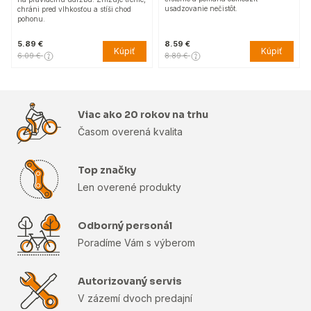
usadzovanie nečistôt.
chráni pred vlhkosťou a stíši chod
pohonu.
5.89 €
8.59 €
Kúpiť
Kúpiť
6.09 €
8.89 €
Viac ako 20 rokov na trhu
Časom overená kvalita
Top značky
Len overené produkty
Odborný personál
Poradíme Vám s výberom
Autorizovaný servis
V zázemí dvoch predajní