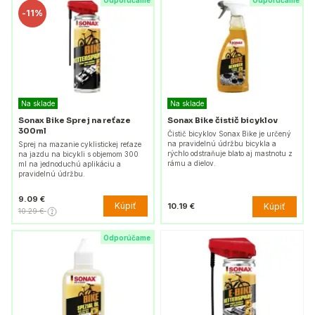
Odporúčame
Odporúčame
-
11%
Na sklade
Na sklade
Sonax Bike Sprej na reťaze
Sonax Bike čistič bicyklov
300ml
Čistič bicyklov Sonax Bike je určený
na pravidelnú údržbu bicykla a
Sprej na mazanie cyklistickej reťaze
rýchlo odstraňuje blato aj mastnotu z
na jazdu na bicykli s objemom 300
rámu a dielov.
ml na jednoduchú aplikáciu a
pravidelnú údržbu.
9.09 €
Kúpiť
Kúpiť
10.19 €
10.29 €
Odporúčame