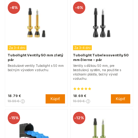
-
6%
-
6%
Za 3-4 dni
Za 3-4 dni
Tubolight Ventily 50 mm zlatý
Tubolight Tubelessventily 50
pár
mm čierne - pár
Bezdušové ventily Tubolight s 50 mm
Ventily s dĺžkou 50 mm, pre
bočným vývodom vzduchu.
bezdušový systém, na použitie s
vložkami plášťa, bočný vývod
vzduchu.
18.79 €
18.69 €
Kúpiť
Kúpiť
19.99 €
19.99 €
-
15%
-
12%