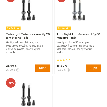
Za 3-4 dni
Za 3-4 dni
Tubolight Tubeless ventily 70
Tubolight Tubeless ventily 50
mm čierna - pár
mm sivé - pár
Ventily s dĺžkou 70 mm, pre
Ventily s dĺžkou 50 mm, pre
bezdušový systém, na použitie s
bezdušový systém, na použitie s
vložkami plášťa, bočný vývod
vložkami plášťa, bočný výstup
vzduchu.
vzduchu.
23.99 €
18.69 €
Kúpiť
Kúpiť
25.99 €
19.99 €
-
6%