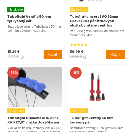
Na sklade
Za 3-4 dni
Tubolight Ventily 50 mm
Tubolight Insert EVO 32mm
tyrkysový pár
Gravel 2 ks pár štrkových
vložiek vrátane ventilov
Bezdušové ventily Tubolight s 50 mm
bočným vývodom vzduchu.
Pár (2ks) gravel vložiek do plášťov pre
rozmer 38c-45c
15.29 €
56.99 €
Kúpiť
Kúpiť
19.99 €
60.99 €
-
15%
-
6%
Za 3-4 dni
Za 3-4 dni
Tubolight Diamana XHD 29" /
Tubolight Ventily 50 mm
XHD 27,5" vložka do ráfika pár
červený pár
Vložka do kolesa, rozmery 29" a 27,5",
Bezdušové ventily Tubolight s 50 mm