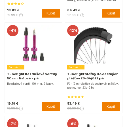
ráfiky, neabsorbuje tesniacu hmotu.
18.69 €
84.49 €
Kúpiť
Kúpiť
19.99 €
101.99 €
-
4%
-
12%
Za 3-4 dni
Za 3-4 dni
Tubolight Bezdušové ventily
Tubolight vložky do cestných
50 mm fialové - pár
plášťov 28-34/622 pár
Bezdušový ventil, 50 mm, 2 kusy.
Pár (2ks) vložiek do cestných plášťov,
pre rozmer 23c-28c
19.19 €
53.49 €
Kúpiť
Kúpiť
19.99 €
60.99 €
-
7%
-
6%