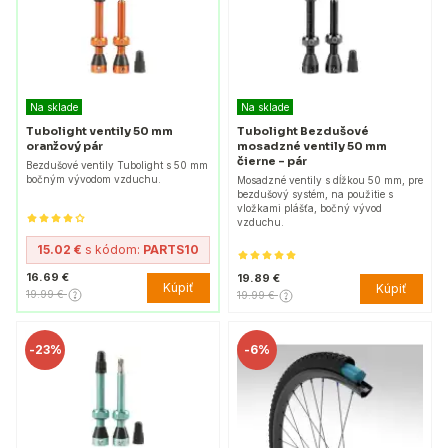
Na sklade
Na sklade
Tubolight ventily 50 mm
Tubolight Bezdušové
oranžový pár
mosadzné ventily 50 mm
čierne - pár
Bezdušové ventily Tubolight s 50 mm
bočným vývodom vzduchu.
Mosadzné ventily s dĺžkou 50 mm, pre
bezdušový systém, na použitie s
vložkami plášťa, bočný vývod
vzduchu.
15.02 €
s kódom:
PARTS10
16.69 €
19.89 €
Kúpiť
Kúpiť
19.99 €
19.99 €
-
23%
-
6%