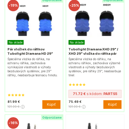
Odporúčame
Odporúčame
-
19%
-
25%
Na sklade
Na sklade
Pár vložiek do ráfikov
Tubolight Diamana XHD 29" /
Tubolight Diamana HD 29"
XHD 29" vložka do ráfika pár
Špeciálna vložka do ráfika, na
Špeciálna vložka do ráfiku, na
ochranu ráfika, zachováva
ochranu ráfikov, zachováva výborné
vynikajúce vlastnosti a výhody
vlastnosti a výhody bezdušových
bezdušových systémov, pre 29"
systémov, pre ráfiky 29", neabsorbuje
ráfiky, neabsorbuje tesniacu hmotu.
tmel.
71.72 €
s kódom:
PARTS5
81.99 €
75.49 €
Kúpiť
Kúpiť
101.99 €
101.99 €
Odporúčame
-
16%