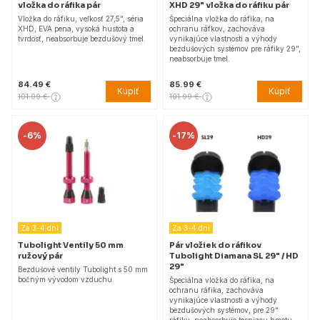
vložka do ráfika pár
XHD 29" vložka do ráfiku pár
Vložka do ráfiku, veľkosť 27,5", séria
Špeciálna vložka do ráfika, na
XHD, EVA pena, vysoká hustota a
ochranu ráfkov, zachováva
tvrdosť, neabsorbuje bezdušový tmel.
vynikajúce vlastnosti a výhody
bezdušových systémov pre ráfiky 29",
neabsorbuje tmel.
84.49 €
85.99 €
Kúpiť
Kúpiť
101.99 €
101.99 €
-
6%
-
17%
Za 3-4 dni
Za 3-4 dni
Tubolight Ventily 50 mm
Pár vložiek do ráfikov
ružový pár
Tubolight Diamana SL 29" / HD
29"
Bezdušové ventily Tubolight s 50 mm
bočným vývodom vzduchu.
Špeciálna vložka do ráfika, na
ochranu ráfika, zachováva
vynikajúce vlastnosti a výhody
bezdušových systémov, pre 29"