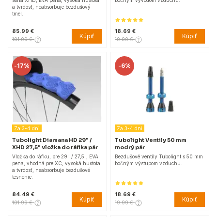
séria XHD, EVA pena, vysoká hustota
bočným vývodom vzduchu.
a tvrdosť, neabsorbuje bezdušový
tmel.
85.99 €
18.69 €
Kúpiť
Kúpiť
101.99 €
19.99 €
-
17%
-
6%
Za 3-4 dni
Za 3-4 dni
Tubolight Diamana HD 29" /
Tubolight Ventily 50 mm
XHD 27,5" vložka do ráfika pár
modrý pár
Vložka do ráfku, pre 29" / 27,5", EVA
Bezdušové ventily Tubolight s 50 mm
pena, vhodná pre XC, vysoká hustota
bočným výstupom vzduchu.
a tvrdosť, neabsorbuje bezdušové
tesnenie.
84.49 €
18.69 €
Kúpiť
Kúpiť
101.99 €
19.99 €