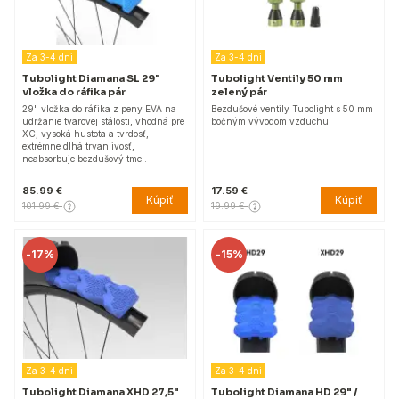
Za 3-4 dni
Za 3-4 dni
Tubolight Diamana SL 29"
Tubolight Ventily 50 mm
vložka do ráfika pár
zelený pár
29" vložka do ráfika z peny EVA na
Bezdušové ventily Tubolight s 50 mm
udržanie tvarovej stálosti, vhodná pre
bočným vývodom vzduchu.
XC, vysoká hustota a tvrdosť,
extrémne dlhá trvanlivosť,
neabsorbuje bezdušový tmel.
85.99 €
17.59 €
Kúpiť
Kúpiť
101.99 €
19.99 €
-
17%
-
15%
Za 3-4 dni
Za 3-4 dni
Tubolight Diamana XHD 27,5"
Tubolight Diamana HD 29" /