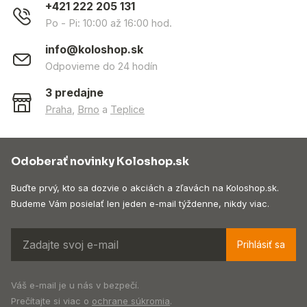
+421 222 205 131
Po - Pi: 10:00 až 16:00 hod.
info@koloshop.sk
Odpovieme do 24 hodín
3 predajne
Praha
,
Brno
a
Teplice
Odoberať novinky Koloshop.sk
Buďte prvý, kto sa dozvie o akciách a zľavách na Koloshop.sk.
Budeme Vám posielať len jeden e-mail týždenne, nikdy viac.
Prihlásiť sa
Váš e-mail je u nás v bezpečí.
Prečítajte si viac o
ochrane súkromia
.