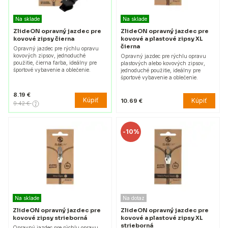
Na sklade
Na sklade
ZlideON opravný jazdec pre
ZlideON opravný jazdec pre
kovové zipsy čierna
kovové a plastové zipsy XL
čierna
Opravný jazdec pre rýchlu opravu
kovových zipsov, jednoduché
Opravný jazdec pre rýchlu opravu
použitie, čierna farba, ideálny pre
plastových alebo kovových zipsov,
športové vybavenie a oblečenie.
jednoduché použitie, ideálny pre
športové vybavenie a oblečenie.
8.19 €
Kúpiť
Kúpiť
10.69 €
9.42 €
-
10%
Na sklade
Na dotaz
ZlideON opravný jazdec pre
ZlideON opravný jazdec pre
kovové zipsy strieborná
kovové a plastové zipsy XL
strieborná
Opravný jazdec pre rýchlu opravu