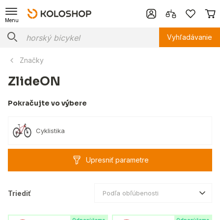
Menu
Vyhľadávanie
Značky
ZlideON
Pokračujte vo výbere
Cyklistika
Upresniť parametre
Triediť
Podľa obľúbenosti