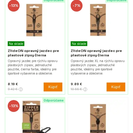
Odporúčame
Odporúčame
-
13%
-
7%
Na sklade
Na sklade
ZlideON opravný jazdec pre
ZlideON opravný jazdec pre
plastové zipsy čierna
plastové zipsy čierna
Opravný jazdec pre rýchlu opravu
Opravný jazdec XL na rýchlu opravu
plastových zipsov, jednoduché
plastových zipsov, jednoduché
použitie, čierna farba, ideálny pre
použitie, ideálny pre športové
športové vybavenie a oblečenie.
vybavenie a oblečenie.
8.19 €
9.89 €
Kúpiť
Kúpiť
9.42 €
10.66 €
Odporúčame
-
13%