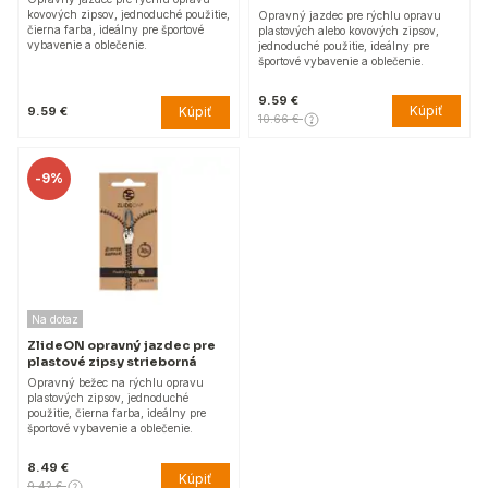
kovových zipsov, jednoduché použitie,
Opravný jazdec pre rýchlu opravu
čierna farba, ideálny pre športové
plastových alebo kovových zipsov,
vybavenie a oblečenie.
jednoduché použitie, ideálny pre
športové vybavenie a oblečenie.
9.59 €
Kúpiť
Kúpiť
9.59 €
10.66 €
-
9%
Na dotaz
ZlideON opravný jazdec pre
plastové zipsy strieborná
Opravný bežec na rýchlu opravu
plastových zipsov, jednoduché
použitie, čierna farba, ideálny pre
športové vybavenie a oblečenie.
8.49 €
Kúpiť
9.42 €