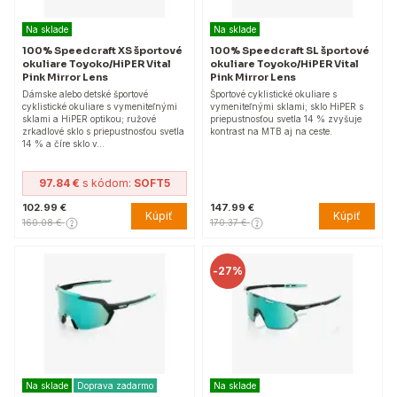
Na sklade
Na sklade
100% Speedcraft XS športové
100% Speedcraft SL športové
okuliare Toyoko/HiPER Vital
okuliare Toyoko/HiPER Vital
Pink Mirror Lens
Pink Mirror Lens
Dámske alebo detské športové
Športové cyklistické okuliare s
cyklistické okuliare s vymeniteľnými
vymeniteľnými sklami; sklo HiPER s
sklami a HiPER optikou; ružové
priepustnosťou svetla 14 % zvyšuje
zrkadlové sklo s priepustnosťou svetla
kontrast na MTB aj na ceste.
14 % a číre sklo v…
97.84 €
s kódom:
SOFT5
102.99 €
147.99 €
Kúpiť
Kúpiť
160.08 €
170.37 €
-
27%
Na sklade
Doprava zadarmo
Na sklade