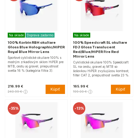
Na sklade
Doprava zadarmo
Na sklade
100% Korbin RBH okuliare
100% Speedcraft SL okuliare
Gloss Blue Holographic/HiPER
FDJ Gloss Translucent
Royal Blue Mirror Lens
Red/Blue/HiPER Fire Red
Mirror Lens
Športové cyklistické okuliare 100% s
modrým zrkadlovým sklom HiPER pre
Cyklistické okuliare 100% Speedcraft
MTB, cestu aj gravel; priepustnosť
SL na cestu, gravel aj MTB so
svetla 16 % (kategória filtra 3).
šošovkou HiPER zvyšujúcou kontrast;
filter CAT 2, priepustnosť svetla 23 %.
216.99 €
165.99 €
Kúpiť
Kúpiť
240.99 €
199.00 €
-
35%
-
13%