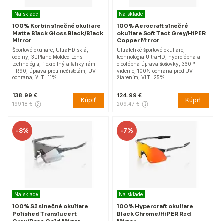
Na sklade
Na sklade
100% Korbin slnečné okuliare
100% Aerocraft slnečné
Matte Black Gloss Black/Black
okuliare Soft Tact Grey/HiPER
Mirror
Copper Mirror
Športové okuliare, UltraHD sklá,
Ultralehké športové okuliare,
odolný, 3DPlane Molded Lens
technológia UltraHD, hydrofóbna a
technológia, flexibilný a ľahký rám
oleofóbna úprava šošovky, 360 °
TR90, úprava proti nečistotám, UV
videnie, 100% ochrana pred UV
ochrana, VLT=11%.
žiarením, VLT=25%.
138.99 €
124.99 €
Kúpiť
Kúpiť
199.18 €
209.47 €
-
8%
-
7%
Na sklade
Na sklade
100% S3 slnečné okuliare
100% Hypercraft okuliare
Polished Translucent
Black Chrome/HiPER Red