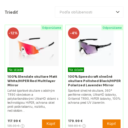
Triediť
Podľa obľúbenosti
Odporúčame
Odporúčame
-
12%
-
4%
Na sklade
Na sklade
100% Slendale okuliare Matt
100% Speedcraft slnečné
White/HiPER Red Multilayer
okuliare Polished Black/HiPER
Mirror
Polarized Lavender Mirror
Ľahké športové okuliare s odolným
Športové slnečné okuliare, 360°
TR90 rámčekom a
periférne videnie, UltraHD šošovky,
polykarbonátovými UltraHD sklami s
Grilamid TR90, HiPER šošovky, 100%
technológiou HiPER, ochrana skiel
ochrana pred UV žiarením.
proti poškriabaniu, rozbitiu,
nečistotám…
117.99 €
179.99 €
Kúpiť
Kúpiť
135.39 €
188.89 €