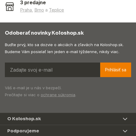
3 predajne
Praha
,
Brno
a
Teplice
Odoberať novinky Koloshop.sk
Buďte prvý, kto sa dozvie o akciách a zľavách na Koloshop.sk.
Budeme Vám posielať len jeden e-mail týždenne, nikdy viac.
Prihlásiť sa
Váš e-mail je u nás v bezpečí.
Prečítajte si viac o
ochrane súkromia
.
O Koloshop.sk
Podporujeme