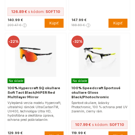
126.89 €
s kódom:
SOFT10
140.99 €
147.99 €
Kúpiť
Kúpiť
209.47 €
188.89 €
-
22%
-
32%
Na sklade
Na sklade
100% Hypercraft SQ okuliare
100% Speedcraft športové
Soft Tact Black/HiPER Red
okuliare Gloss
Multilayer Mirror
Black/Photochromic
Vylepšená verzia modelu Hypercraft,
Športové okuliare, šošovky
ultraľahký rámček UltraCarbonTM,
Photochromic, 100 % ochrana pred UV
UV400, technológia Ultra HD,
žiarením, čierny rám.
hydrofóbna a oleofóbna úprava,
ochrana pred poškriabaním.
107.99 €
s kódom:
SOFT10
129.99 €
119.99 €