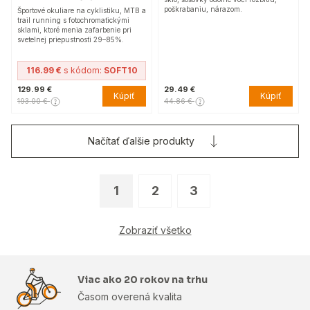
poškrabaniu, nárazom.
Športové okuliare na cyklistiku, MTB a
trail running s fotochromatickými
sklami, ktoré menia zafarbenie pri
svetelnej priepustnosti 29–85%.
116.99 €
s kódom:
SOFT10
129.99 €
29.49 €
Kúpiť
Kúpiť
193.00 €
44.86 €
Načítať ďalšie produkty
1
2
3
Zobraziť všetko
Viac ako 20 rokov na trhu
Časom overená kvalita