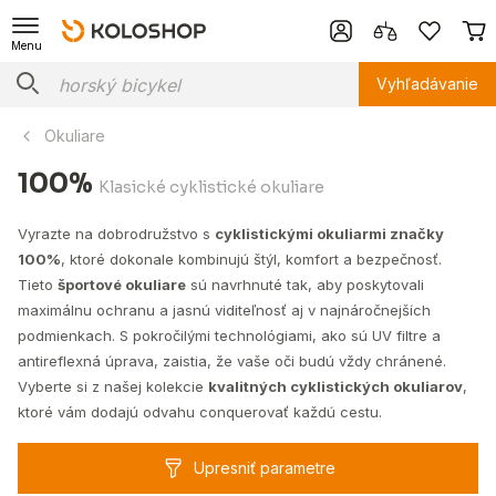
Menu
Vyhľadávanie
Okuliare
100%
Klasické cyklistické okuliare
Vyrazte na dobrodružstvo s
cyklistickými okuliarmi značky
100%
, ktoré dokonale kombinujú štýl, komfort a bezpečnosť.
Tieto
športové okuliare
sú navrhnuté tak, aby poskytovali
maximálnu ochranu a jasnú viditeľnosť aj v najnáročnejších
podmienkach. S pokročilými technológiami, ako sú UV filtre a
antireflexná úprava, zaistia, že vaše oči budú vždy chránené.
Vyberte si z našej kolekcie
kvalitných cyklistických okuliarov
,
ktoré vám dodajú odvahu conquerovať každú cestu.
Upresniť parametre