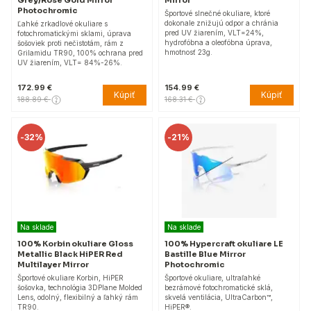
Grey/Rose Gold Mirror
Mirror
Photochromic
Športové slnečné okuliare, ktoré
dokonale znižujú odpor a chránia
Ľahké zrkadlové okuliare s
pred UV žiarením, VLT=24%,
fotochromatickými sklami, úprava
hydrofóbna a oleofóbna úprava,
šošoviek proti nečistotám, rám z
hmotnosť 23g.
Grilamidu TR90, 100% ochrana pred
UV žiarením, VLT= 84%-26%.
172.99 €
154.99 €
Kúpiť
Kúpiť
188.89 €
168.31 €
-
32%
-
21%
Na sklade
Na sklade
100% Korbin okuliare Gloss
100% Hypercraft okuliare LE
Metallic Black HiPER Red
Bastille Blue Mirror
Multilayer Mirror
Photochromic
Športové okuliare Korbin, HiPER
Športové okuliare, ultraľahké
šošovka, technológia 3DPlane Molded
bezrámové fotochromatické sklá,
Lens, odolný, flexibilný a ľahký rám
skvelá ventilácia, UltraCarbon™,
TR90.
HiPER®.