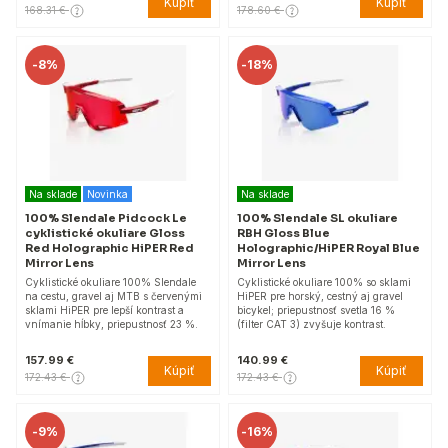
Kúpiť
Kúpiť
168.31 €
178.60 €
-
8%
-
18%
Na sklade
Novinka
Na sklade
100% Slendale Pidcock Le
100% Slendale SL okuliare
cyklistické okuliare Gloss
RBH Gloss Blue
Red Holographic HiPER Red
Holographic/HiPER Royal Blue
Mirror Lens
Mirror Lens
Cyklistické okuliare 100% Slendale
Cyklistické okuliare 100% so sklami
na cestu, gravel aj MTB s červenými
HiPER pre horský, cestný aj gravel
sklami HiPER pre lepší kontrast a
bicykel; priepustnosť svetla 16 %
vnímanie hĺbky, priepustnosť 23 %.
(filter CAT 3) zvyšuje kontrast.
157.99 €
140.99 €
Kúpiť
Kúpiť
172.43 €
172.43 €
-
9%
-
16%