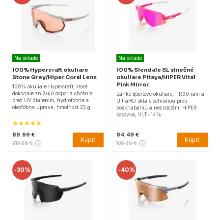
Na sklade
Na sklade
100% Hypercraft okuliare
100% Slendale SL slnečné
Stone Grey/Hiper Coral Lens
okuliare Pitaya/HiPER Vital
Pink Mirror
100% okuliare Hypercraft, ktoré
dokonale znižujú odpor a chránia
Ľahké športové okuliare, TR90 rám a
pred UV žiarením, hydrofóbna a
UltraHD sklá s ochranou proti
oleofóbna úprava, hmotnosť 23 g
poškriabaniu a nečistotám, HiPER
šošovka, VLT=14%.
89.99 €
84.49 €
Kúpiť
Kúpiť
213.58 €
135.39 €
-
30%
-
40%