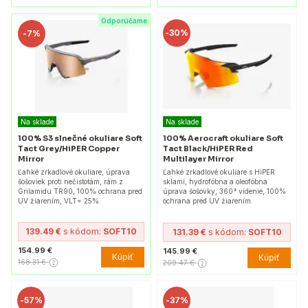
Odporúčame
-
30%
-
7%
Na sklade
Na sklade
100% S3 slnečné okuliare Soft
100% Aerocraft okuliare Soft
Tact Grey/HiPER Copper
Tact Black/HiPER Red
Mirror
Multilayer Mirror
Ľahké zrkadlové okuliare, úprava
Ľahké zrkadlové okuliare s HiPER
šošoviek proti nečistotám, rám z
sklami, hydrofóbna a oleofóbna
Grilamidu TR90, 100% ochrana pred
úprava šošovky, 360° videnie, 100%
UV žiarením, VLT= 25%.
ochrana pred UV žiarením.
139.49 €
s kódom:
SOFT10
131.39 €
s kódom:
SOFT10
154.99 €
145.99 €
Kúpiť
Kúpiť
168.31 €
209.47 €
-
57%
-
37%