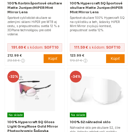
100% Korbin športové okuliare
100% Hypercraft SQ športové
Matte Juniper/HiPER Mint
okuliare Matte Juniper/HiPER
Mirror Lens
Mint Mirror Lens
Športové cyklistické okuliare so
Športové okuliare 100% Hypercraft SQ
zelenými sklami HiPER pre MTB aj
na cyklistiku a beh, šošovky HiPER
cestu, s priepustnosťou svetla 12 % a
Mint Mirror zvyšujú kontrast,
3DPlane technológiou pre ostré
priepustnosť svetla 12%.
videnie.
191.69 €
s kódom:
SOFT10
111.59 €
s kódom:
SOFT10
212.99 €
123.99 €
Kúpiť
Kúpiť
213.58 €
170.37 €
-
32%
-
34%
Na sklade
Na sklade
100% Hypercraft SQ Gloss
100% S2 náhradné sklo
Light Grey/Rose Gold Mirror
Náhradné sklo pre okuliare S2, číre
Photochromic Šošovka
sklo, šošovky odolné voči rozbitiu,