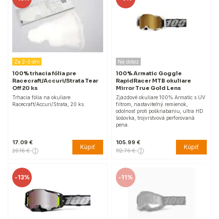
Za 2-3 dni
Na dotaz
100% trhacia fólia pre
100% Armatic Goggle
Racecraft/Accuri/Strata Tear
RapidRacer MTB okuliare
Off 20 ks
Mirror True Gold Lens
Trhacia fólia na okuliare
Zjazdové okuliare 100% Armatic s UV
Racecraft/Accuri/Strata, 20 ks.
filtrom, nastaviteľný remienok,
odolnosť proti poškriabaniu, ultra HD
šošovka, trojvrstvová perforovaná
pena.
17.09 €
105.99 €
Kúpiť
Kúpiť
20.16 €
112.76 €
-
13%
-
11%