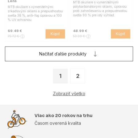
Lens
MTB okuliare s vymeniteľnými
polykarbonátovými sklami, úpravou
MTB okuliare s vymeniteľnými
proti zahmlievaniu a priepustnosťou
zrkadlovými sklami a priepustnosťou
svetla 90 % pre istý výhľad.
svetla 38 %, anti-fog úpravou a 100
% UV ochranou.
69.49 €
48.99 €
Kúpiť
Kúpiť
75.72 €
53.99 €
Načítať ďalšie produkty
1
2
Zobraziť všetko
Viac ako 20 rokov na trhu
Časom overená kvalita