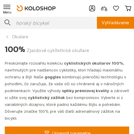
Menu
Vyhľadávanie
Okuliare
100%
Zjazdové cyklistické okuliare
Preskúmajte rozsiahlu kolekciu
cyklistických okuliarov 100%
,
navrhnutých pre nadšencov cyklistiky, ktorí hľadajú maximálnu
ochranu a štýl. Naše
goggles
kombinujú pokročilú technológiu s
pohodlím, čo zaručuje, že vaše oči sú chránené aj v náročných
podmienkach. Využite výhody
optiky prémiovej kvality
a zároveň
si užite svoj
cyklistický zážitok
bez kompromisov. Vyberte si z
variabilných dizajnov, ktoré padnú každému štýlu a potrebám.
Dôverujte značke 100% pre váš ďalší adrenalínový zážitok na
bicykli.
Upresniť parametre