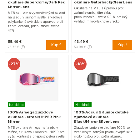
okuliare Superdome/Dark Red
okuliare Gatorback/Clear Lens
Mirror Lens
Okuliare na MTB s úpravou proti
zahmlievaniu, číre sklá,
MTB okuliare s vymeniteľnými sklami
priepustnosťou svetla 90 % pre istý
na jazdu v jasnom svetle; zrkadlové
výhľad, mikrovláknové vrecko.
polykarbonátové sklo s úpravou proti
zahmlievaniu, priepustnosť svetla
41%.
55.49 €
43.49 €
Kúpiť
Kúpiť
75.72 €
53.99 €
-
27%
-
18%
Na sklade
Na sklade
100% Armega zjazdové
100% Accuri 2 Junior detské
okuliare Lefreak/ HiPER Pink
zjazdové okuliare
Mirror
Black/Mirror Silver Lens
MTB okuliare Armega na jazdu v
Zjazdové juniorské okuliare 100% so
teréne, s ružovou šošovkou HiPER pre
zväčšeným zorným poľom, dvojité sklo
vyšší kontrast a priepustnosťou svetla
s odolnosťou proti poškriabaniu,