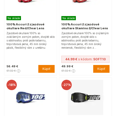
Na sklade
Na sklade
100% Accuri 2 zjazdové
100% Accuri 2 zjazdové
okuliare Red/Clear Lens
okuliare Stamino 2/Clear Lens
Zjazdové okuliare 100% so
Zjazdové okuliare 100% so zvýšeným
zväčšeným zorným poľom, dvojité sklo
zorným poľom, dvojité sklo s
s odolnosťou proti poškriabaniu,
odolnosťou proti poškriabaniu,
trojvrstvová pena, 45 mm široký
trojvrstvová pena, 45 mm široký
pásik, flexibilný rám z uretánu.
remienok, flexibilný rám z…
44.99 €
s kódom:
SOFT10
56.49 €
49.99 €
Kúpiť
Kúpiť
61.32 €
61.32 €
-
18%
-
27%