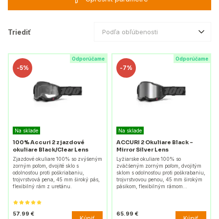
Triediť
Podľa obľúbenosti
Odporúčame
Odporúčame
-
5%
-
7%
Na sklade
Na sklade
100% Accuri 2 zjazdové
ACCURI 2 Okuliare Black -
okuliare Black/Clear Lens
Mirror Silver Lens
Zjazdové okuliare 100% so zvýšeným
Lyžiarske okuliare 100% so
zorným poľom, dvojité sklo s
zväčšeným zorným poľom, dvojitým
odolnosťou proti poškriabaniu,
sklom s odolnosťou proti poškrabaniu,
trojvrstvová pena, 45 mm široký pás,
trojvrstvovou penou, 45 mm širokým
flexibilný rám z uretánu.
pásikom, flexibilným rámom…
57.99 €
65.99 €
Kúpiť
Kúpiť