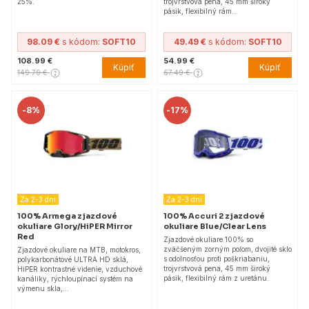
25%.
trojvrstvová pena, 45 mm široký
pásik, flexibilný rám…
98.09 €
s kódom:
SOFT10
49.49 €
s kódom:
SOFT10
108.99 €
54.99 €
Kúpiť
Kúpiť
149.79 €
67.49 €
-
8%
-
17%
Za 2-3 dni
Za 2-3 dni
100% Armega zjazdové
100% Accuri 2 zjazdové
okuliare Glory/HiPER Mirror
okuliare Blue/Clear Lens
Red
Zjazdové okuliare 100% so
zväčšeným zorným poľom, dvojité sklo
Zjazdové okuliare na MTB, motokros,
s odolnosťou proti poškriabaniu,
polykarbonátové ULTRA HD sklá,
trojvrstvová pena, 45 mm široký
HiPER kontrastné videnie, vzduchové
pásik, flexibilný rám z uretánu.
kanáliky, rýchloupínací systém na
výmenu skla,…