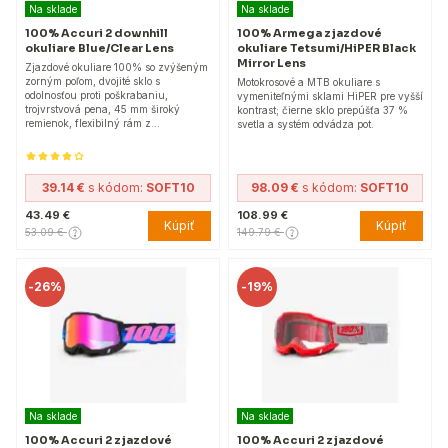
Na sklade
Na sklade
100% Accuri 2 downhill
100% Armega zjazdové
okuliare Blue/Clear Lens
okuliare Tetsumi/HiPER Black
Mirror Lens
Zjazdové okuliare 100% so zvýšeným
zorným poľom, dvojité sklo s
Motokrosové a MTB okuliare s
odolnosťou proti poškrabaniu,
vymeniteľnými sklami HiPER pre vyšší
trojvrstvová pena, 45 mm široký
kontrast; čierne sklo prepúšťa 37 %
remienok, flexibilný rám z…
svetla a systém odvádza pot.
39.14 €
s kódom:
SOFT10
98.09 €
s kódom:
SOFT10
43.49 €
108.99 €
Kúpiť
Kúpiť
53.09 €
149.79 €
-
26%
-
19%
Na sklade
Na sklade
100% Accuri 2 zjazdové
100% Accuri 2 zjazdové