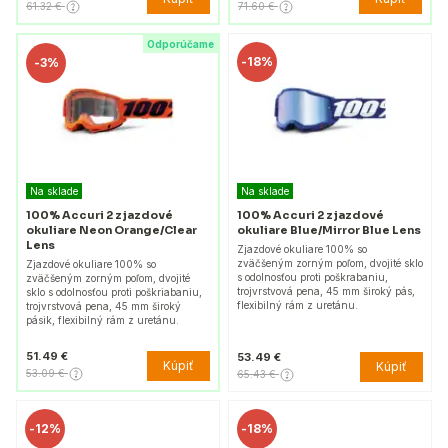
61.32 €
71.60 €
Odporúčame
-
18%
-
3%
Na sklade
Na sklade
100% Accuri 2 zjazdové
100% Accuri 2 zjazdové
okuliare Neon Orange/Clear
okuliare Blue/Mirror Blue Lens
Lens
Zjazdové okuliare 100% so
zväčšeným zorným poľom, dvojité sklo
Zjazdové okuliare 100% so
s odolnosťou proti poškrabaniu,
zväčšeným zorným poľom, dvojité
trojvrstvová pena, 45 mm široký pás,
sklo s odolnosťou proti poškriabaniu,
flexibilný rám z uretánu.
trojvrstvová pena, 45 mm široký
pásik, flexibilný rám z uretánu.
51.49 €
53.49 €
Kúpiť
Kúpiť
53.09 €
65.43 €
-
12%
-
18%