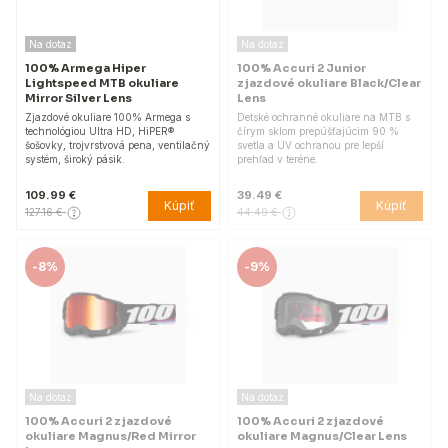
Na dotaz
Na dotaz
100% Armega Hiper
100% Accuri 2 Junior
Lightspeed MTB okuliare
zjazdové okuliare Black/Clear
Mirror Silver Lens
Lens
Zjazdové okuliare 100% Armega s
Detské ochranné okuliare na MTB s
technológiou Ultra HD, HiPER®
čírym sklom prepúšťajúcim 90 %
šošovky, trojvrstvová pena, ventilačný
svetla a UV ochranou pre lepší
systém, široký pásik.
prehľad v teréne.
109.99 €
39.49 €
Kúpiť
Kúpiť
127.16 €
44.49 €
-
8%
-
9%
Na dotaz
Na dotaz
100% Accuri 2 zjazdové
100% Accuri 2 zjazdové
okuliare Magnus/Red Mirror
okuliare Magnus/Clear Lens