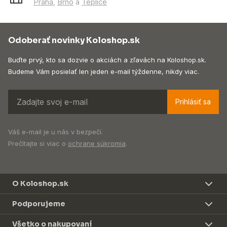
Praha
,
Brno
a
Teplice
Odoberať novinky Koloshop.sk
Buďte prvý, kto sa dozvie o akciách a zľavách na Koloshop.sk.
Budeme Vám posielať len jeden e-mail týždenne, nikdy viac.
Prihlásiť sa
Váš e-mail je u nás v bezpečí.
Prečítajte si viac o
ochrane súkromia
.
O Koloshop.sk
Podporujeme
Všetko o nakupovaní