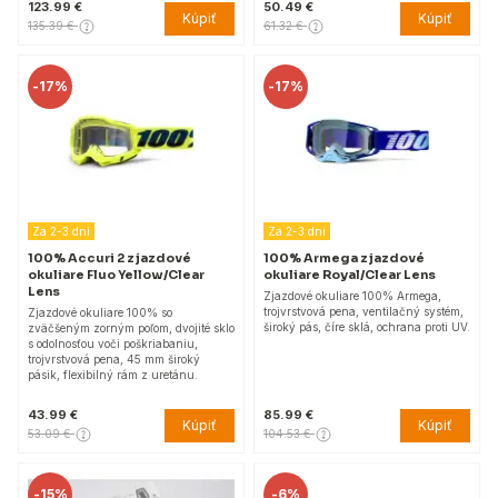
123.99 €
50.49 €
Kúpiť
Kúpiť
135.39 €
61.32 €
-
17%
-
17%
Za 2-3 dni
Za 2-3 dni
100% Accuri 2 zjazdové
100% Armega zjazdové
okuliare Fluo Yellow/Clear
okuliare Royal/Clear Lens
Lens
Zjazdové okuliare 100% Armega,
trojvrstvová pena, ventilačný systém,
Zjazdové okuliare 100% so
široký pás, číre sklá, ochrana proti UV.
zväčšeným zorným poľom, dvojité sklo
s odolnosťou voči poškriabaniu,
trojvrstvová pena, 45 mm široký
pásik, flexibilný rám z uretánu.
43.99 €
85.99 €
Kúpiť
Kúpiť
53.09 €
104.53 €
-
15%
-
6%