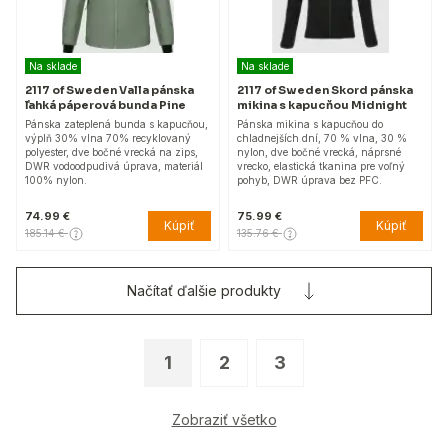
Na sklade
Na sklade
2117 of Sweden Valla pánska
2117 of Sweden Skord pánska
ľahká páperová bunda Pine
mikina s kapucňou Midnight
Pánska zateplená bunda s kapucňou,
Pánska mikina s kapucňou do
výplň 30% vlna 70% recyklovaný
chladnejších dní, 70 % vlna, 30 %
polyester, dve bočné vrecká na zips,
nylon, dve bočné vrecká, náprsné
DWR vodoodpudivá úprava, materiál
vrecko, elastická tkanina pre voľný
100% nylon.
pohyb, DWR úprava bez PFC.
74.99 €
75.99 €
Kúpiť
Kúpiť
185.14 €
135.76 €
Načítať ďalšie produkty
1
2
3
Zobraziť všetko