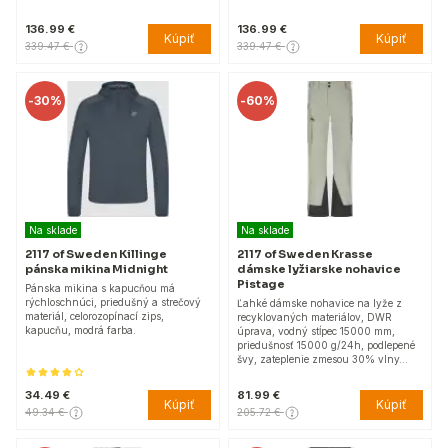
136.99 €
136.99 €
Kúpiť
Kúpiť
339.47 €
339.47 €
-
30%
-
60%
Na sklade
Na sklade
2117 of Sweden Killinge
2117 of Sweden Krasse
pánska mikina Midnight
dámske lyžiarske nohavice
Pistage
Pánska mikina s kapucňou má
rýchloschnúci, priedušný a strečový
Ľahké dámske nohavice na lyže z
materiál, celorozopínací zips,
recyklovaných materiálov, DWR
kapucňu, modrá farba.
úprava, vodný stĺpec 15000 mm,
priedušnosť 15000 g/24h, podlepené
švy, zateplenie zmesou 30% vlny…
34.49 €
81.99 €
Kúpiť
Kúpiť
49.34 €
205.72 €