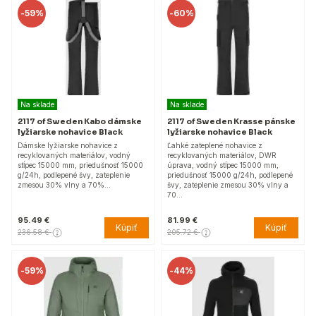
-
59%
-
60%
Na sklade
Na sklade
2117 of Sweden Kabo dámske
2117 of Sweden Krasse pánske
lyžiarske nohavice Black
lyžiarske nohavice Black
Dámske lyžiarske nohavice z
Ľahké zateplené nohavice z
recyklovaných materiálov, vodný
recyklovaných materiálov, DWR
stĺpec 15000 mm, priedušnosť 15000
úprava, vodný stĺpec 15000 mm,
g/24h, podlepené švy, zateplenie
priedušnosť 15000 g/24h, podlepené
zmesou 30% vlny a 70%…
švy, zateplenie zmesou 30% vlny a
70…
95.49 €
81.99 €
Kúpiť
Kúpiť
236.58 €
205.72 €
-
59%
-
44%