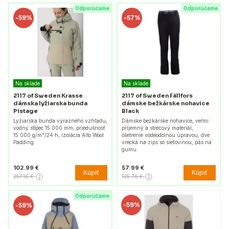
Odporúčame
Odporúčame
-
59%
-
57%
Na sklade
Na sklade
2117 of Sweden Krasse
2117 of Sweden Fällfors
dámska lyžiarska bunda
dámske bežkárske nohavice
Pistage
Black
Lyžiarska bunda výrazného vzhľadu,
Dámske bežkárske nohavice, veľmi
vodný stĺpec 15 000 mm, priedušnosť
príjemný a strečový materiál,
15 000 g/m²/24 h, izolácia Alto Wool
ošetrenie vodeodolnou úpravou, dve
Padding.
vrecká na zips so sieťovinou, pás na
gumu.
102.99 €
57.99 €
Kúpiť
Kúpiť
257.16 €
135.76 €
Odporúčame
-
59%
-
59%