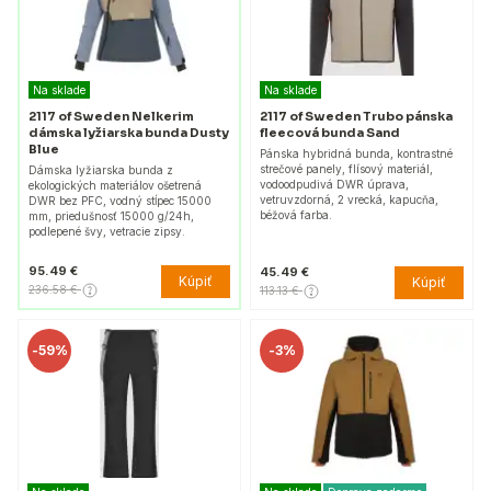
Na sklade
Na sklade
2117 of Sweden Nelkerim
2117 of Sweden Trubo pánska
dámska lyžiarska bunda Dusty
fleecová bunda Sand
Blue
Pánska hybridná bunda, kontrastné
strečové panely, flísový materiál,
Dámska lyžiarska bunda z
vodoodpudivá DWR úprava,
ekologických materiálov ošetrená
vetruvzdorná, 2 vrecká, kapucňa,
DWR bez PFC, vodný stĺpec 15000
béžová farba.
mm, priedušnosť 15000 g/24h,
podlepené švy, vetracie zipsy.
95.49 €
45.49 €
Kúpiť
Kúpiť
236.58 €
113.13 €
-
59%
-
3%