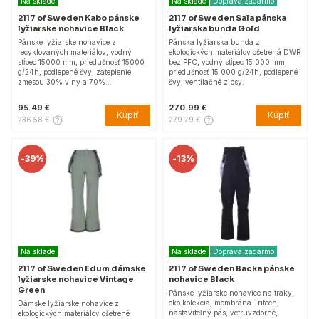
Na sklade
Na sklade
Doprava zadarmo
2117 of Sweden Kabo pánske
2117 of Sweden Sala pánska
lyžiarske nohavice Black
lyžiarska bunda Gold
Pánske lyžiarske nohavice z
Pánska lyžiarska bunda z
recyklovaných materiálov, vodný
ekologických materiálov ošetrená DWR
stĺpec 15000 mm, priedušnosť 15000
bez PFC, vodný stĺpec 15 000 mm,
g/24h, podlepené švy, zateplenie
priedušnosť 15 000 g/24h, podlepené
zmesou 30% vlny a 70%…
švy, ventilačné zipsy.
95.49 €
270.99 €
Kúpiť
Kúpiť
236.58 €
279.79 €
-
39%
-
13%
Na sklade
Na sklade
Doprava zadarmo
2117 of Sweden Edum dámske
2117 of Sweden Backa pánske
lyžiarske nohavice Vintage
nohavice Black
Green
Pánske lyžiarske nohavice na traky,
eko kolekcia, membrána Tritech,
Dámske lyžiarske nohavice z
nastaviteľný pás, vetruvzdorné,
ekologických materiálov ošetrené