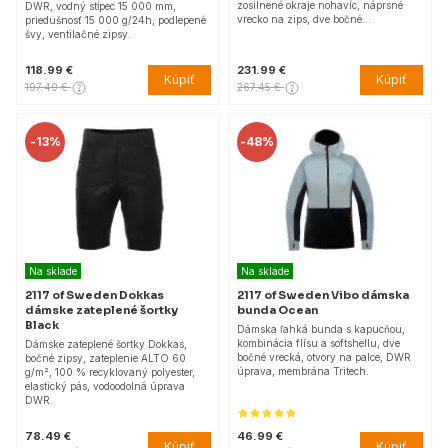
zosilnené okraje nohavíc, náprsné
DWR, vodný stĺpec 15 000 mm,
vrecko na zips, dve bočné…
priedušnosť 15 000 g/24h, podlepené
švy, ventilačné zipsy.
118.99 €
231.99 €
Kúpiť
Kúpiť
197.49 €
267.45 €
-
13%
-
48%
Na sklade
Na sklade
2117 of Sweden Dokkas
2117 of Sweden Vibo dámska
dámske zateplené šortky
bunda Ocean
Black
Dámska ľahká bunda s kapucňou,
kombinácia flísu a softshellu, dve
Dámske zateplené šortky Dokkas,
bočné vrecká, otvory na palce, DWR
bočné zipsy, zateplenie ALTO 60
úprava, membrána Tritech.
g/m², 100 % recyklovaný polyester,
elastický pás, vodoodolná úprava
DWR.
78.49 €
46.99 €
Kúpiť
Kúpiť