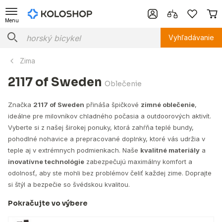
Menu
Vyhľadávanie
Zima
2117 of Sweden
Oblečenie
Značka
2117 of Sweden
přináša špičkové
zimné oblečenie
,
ideálne pre milovníkov chladného počasia a outdoorových aktivít.
Vyberte si z našej širokej ponuky, ktorá zahŕňa teplé bundy,
pohodlné nohavice a prepracované doplnky, ktoré vás udržia v
teple aj v extrémnych podmienkach. Naše
kvalitné materiály
a
inovatívne technológie
zabezpečujú maximálny komfort a
odolnosť, aby ste mohli bez problémov čeliť každej zime. Doprajte
si štýl a bezpečie so švédskou kvalitou.
Pokračujte vo výbere