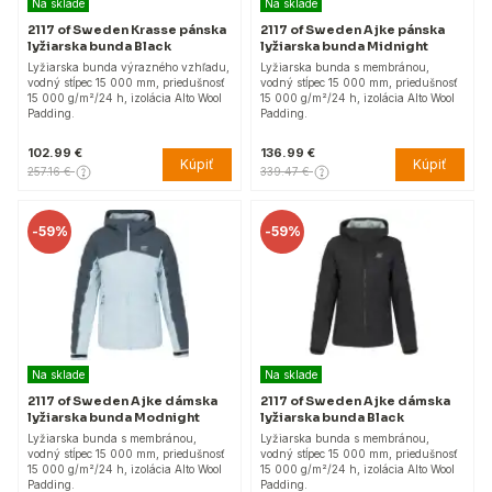
Na sklade
Na sklade
2117 of Sweden Krasse pánska
2117 of Sweden Ajke pánska
lyžiarska bunda Black
lyžiarska bunda Midnight
Lyžiarska bunda výrazného vzhľadu,
Lyžiarska bunda s membránou,
vodný stĺpec 15 000 mm, priedušnosť
vodný stĺpec 15 000 mm, priedušnosť
15 000 g/m²/24 h, izolácia Alto Wool
15 000 g/m²/24 h, izolácia Alto Wool
Padding.
Padding.
102.99 €
136.99 €
Kúpiť
Kúpiť
257.16 €
339.47 €
-
59%
-
59%
Na sklade
Na sklade
2117 of Sweden Ajke dámska
2117 of Sweden Ajke dámska
lyžiarska bunda Modnight
lyžiarska bunda Black
Lyžiarska bunda s membránou,
Lyžiarska bunda s membránou,
vodný stĺpec 15 000 mm, priedušnosť
vodný stĺpec 15 000 mm, priedušnosť
15 000 g/m²/24 h, izolácia Alto Wool
15 000 g/m²/24 h, izolácia Alto Wool
Padding.
Padding.