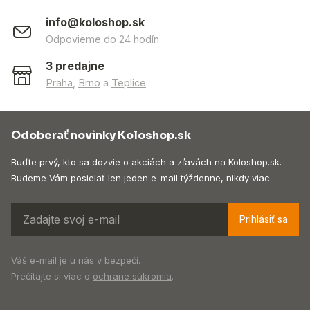
info@koloshop.sk
Odpovieme do 24 hodín
3 predajne
Praha
,
Brno
a
Teplice
Odoberať novinky Koloshop.sk
Buďte prvý, kto sa dozvie o akciách a zľavách na Koloshop.sk.
Budeme Vám posielať len jeden e-mail týždenne, nikdy viac.
Prihlásiť sa
Váš e-mail je u nás v bezpečí.
Prečítajte si viac o
ochrane súkromia
.