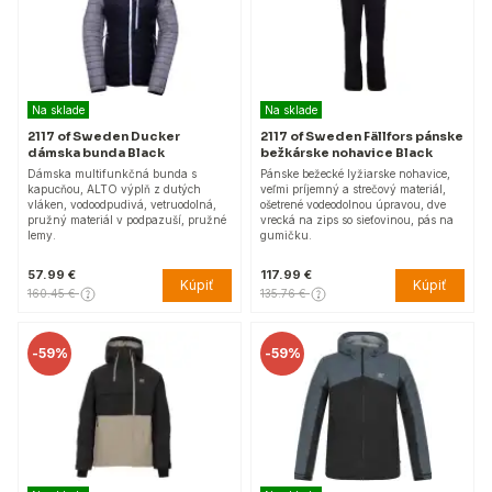
Na sklade
Na sklade
2117 of Sweden Ducker
2117 of Sweden Fällfors pánske
dámska bunda Black
bežkárske nohavice Black
Dámska multifunkčná bunda s
Pánske bežecké lyžiarske nohavice,
kapucňou, ALTO výplň z dutých
veľmi príjemný a strečový materiál,
vláken, vodoodpudivá, vetruodolná,
ošetrené vodeodolnou úpravou, dve
pružný materiál v podpazuší, pružné
vrecká na zips so sieťovinou, pás na
lemy.
gumičku.
57.99 €
117.99 €
Kúpiť
Kúpiť
160.45 €
135.76 €
-
59%
-
59%