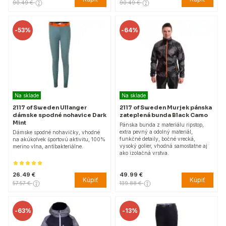
90.49 €
90.49 €
-
53%
-
64%
Na sklade
Na sklade
2117 of Sweden Ullanger
2117 of Sweden Murjek pánska
dámske spodné nohavice Dark
zateplená bunda Black Camo
Mint
Pánska bunda z materiálu ripstop,
extra pevný a odolný materiál,
Dámske spodné nohavičky, vhodné
funkčné detaily, bočné vrecká,
na akúkoľvek športovú aktivitu, 100%
vysoký golier, vhodná samostatne aj
merino vlna, antibakteriálne.
ako izolačná vrstva.
26.49 €
49.99 €
Kúpiť
Kúpiť
57.57 €
139.88 €
-
63%
-
13%