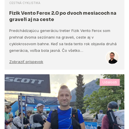
CESTNÁ CYKLISTIKA
Fizik Vento Ferox 2.0 po dvoch mesiacoch na
graveli aj na ceste
Predchádzajúcu generáciu tretier Fizik Vento Ferox som
prehnal dvoma sezónami na graveli, ceste aj v
cyklokrosovom bahne. Keď sa teda tento rok objavila druhá
generácia, voľba bola jasná. Čo všetko…
Zobraziť príspevok
Udalosti