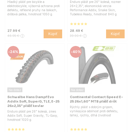
Hladký plášť pre bicykle a
Enduro plášť pre 26" kolesá, rozmer
elektrobicykle, výborná ochrana proti
26x2,35", ekonomická verzia
defektu, reflexné pruhy na bokoch,
Performance Addix, Snake Skin,
drôtová pätka, hmotnosť 1050 g.
Tubeless Ready, hmotnosť 840 g.
27.99 €
28.49 €
Kúpiť
Kúpiť
46.95 €
39.90 €
-
24%
-
40%
Na dotaz
Na dotaz
Schwalbe Hans Dampf Evo
Continental Contact Speed E-
Addix Soft, SuperG, TLE, E-25
25 26x1,60" MTB plášť drôt
26x2,35" plášť kevlar
Rýchly plášť s dobrým gripom,
vynikajúca odolnosť proti defektu,
Enduro plášť pre 26" kolesá, zmes
ľahký, rýchly, dlhá životnosť
Addix Soft, Super Gravity, TL-Easy,
hmotnosť 1020 g.