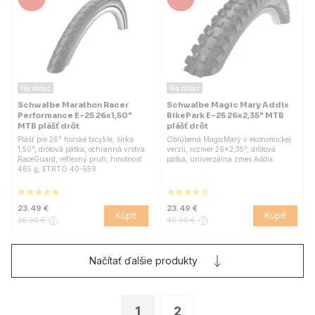
Na dotaz
Na dotaz
Schwalbe Marathon Racer
Schwalbe Magic Mary Addix
Performance E-25 26x1,50"
BikePark E-25 26x2,35" MTB
MTB plášť drôt
plášť drôt
Plášť pre 26" horské bicykle, šírka
Obľúbená MagicMary v ekonomickej
1,50", drôtová pätka, ochranná vrstva
verzii, rozmer 26x2,35", drôtová
RaceGuard, reflexný pruh, hmotnosť
pätka, univerzálna zmes Addix.
465 g, ETRTO 40-559.
23.49 €
23.49 €
Kúpiť
Kúpiť
36.90 €
40.90 €
Načítať ďalšie produkty
1
2