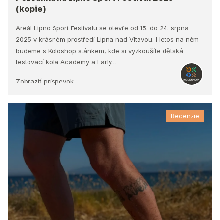
(kopie)
Areál Lipno Sport Festivalu se otevře od 15. do 24. srpna
2025 v krásném prostředí Lipna nad Vltavou. I letos na něm
budeme s Koloshop stánkem, kde si vyzkoušíte dětská
testovací kola Academy a Early…
Zobraziť príspevok
Recenzie