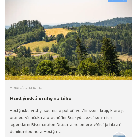
HORSKÁ CYKLISTIKA
Hostýnské vrchy na biku
Hostýnské vrchy jsou malé pohoří ve Zlínském kraji, které je
branou Valašska a předhůřím Beskyd. Jezdí se v nich
legendární Bikemaraton Drásal a nejen pro věřící je hlavní
dominantou hora Hostýn.…