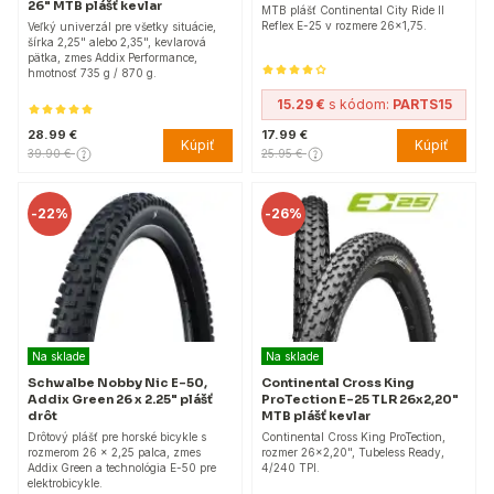
26" MTB plášť kevlar
MTB plášť Continental City Ride II
Reflex E-25 v rozmere 26x1,75.
Veľký univerzál pre všetky situácie,
šírka 2,25" alebo 2,35", kevlarová
pätka, zmes Addix Performance,
hmotnosť 735 g / 870 g.
15.29 €
s kódom:
PARTS15
28.99 €
17.99 €
Kúpiť
Kúpiť
39.90 €
25.95 €
-
22%
-
26%
Na sklade
Na sklade
Schwalbe Nobby Nic E-50,
Continental Cross King
Addix Green 26 x 2.25" plášť
ProTection E-25 TLR 26x2,20"
drôt
MTB plášť kevlar
Drôtový plášť pre horské bicykle s
Continental Cross King ProTection,
rozmerom 26 x 2,25 palca, zmes
rozmer 26x2,20", Tubeless Ready,
Addix Green a technológia E-50 pre
4/240 TPI.
elektrobicykle.