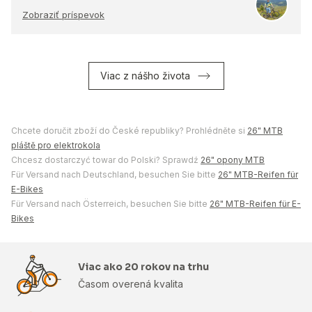
Zobraziť príspevok
Viac z nášho života
Chcete doručit zboží do České republiky? Prohlédněte si
26" MTB
pláště pro elektrokola
Chcesz dostarczyć towar do Polski? Sprawdź
26" opony MTB
Für Versand nach Deutschland, besuchen Sie bitte
26" MTB-Reifen für
E-Bikes
Für Versand nach Österreich, besuchen Sie bitte
26" MTB-Reifen für E-
Bikes
Viac ako 20 rokov na trhu
Časom overená kvalita