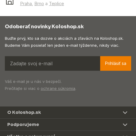
Praha
,
Brno
a
Teplice
Odoberať novinky Koloshop.sk
Buďte prvý, kto sa dozvie o akciách a zľavách na Koloshop.sk.
Budeme Vám posielať len jeden e-mail týždenne, nikdy viac.
Prihlásiť sa
Váš e-mail je u nás v bezpečí.
Prečítajte si viac o
ochrane súkromia
.
O Koloshop.sk
Podporujeme