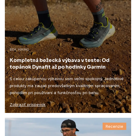
BEH, HIKING
Kompletná bežecká výbava v teste: Od
topánok Dynafit až po hodinky Garmin
S celou zakúpenou výbavou som veľmi spokojný. Jednotlivé
produkty ma zaujali predovšetkým kvalitným spracovaním,
pohodlím pri používaní a funkčnosťou pri behu.
Zobraziť príspevok
Recenzie