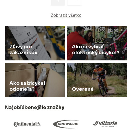
Zobraziť všetko
Zľavy pre
Ako si vybrať
zákazníkov
elektrický bicykel?
Ako sa bicykel
odosiela?
Overené
Najobľúbenejšie značky