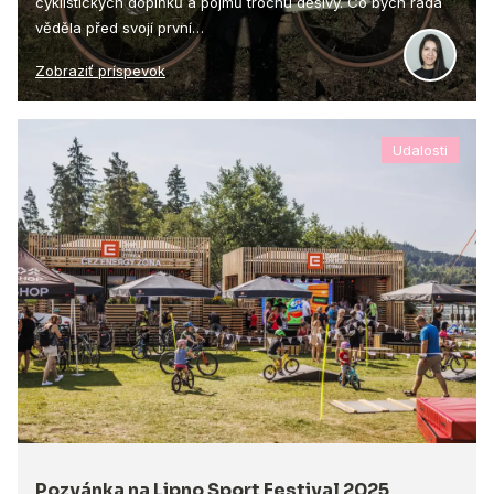
cyklistických doplňků a pojmů trochu děsivý. Co bych ráda
věděla před svojí první…
Zobraziť príspevok
Udalosti
Pozvánka na Lipno Sport Festival 2025