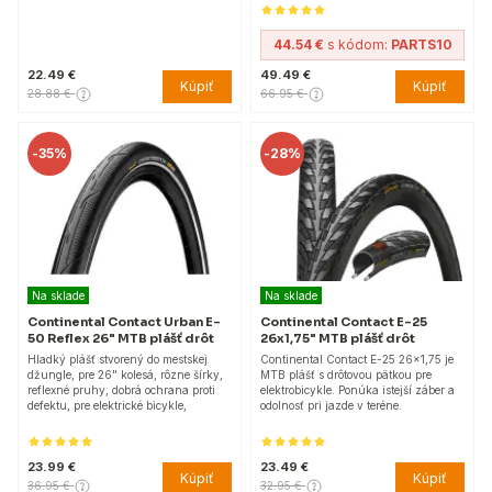
44.54 €
s kódom:
PARTS10
22.49 €
49.49 €
Kúpiť
Kúpiť
28.88 €
66.95 €
-
35%
-
28%
Na sklade
Na sklade
Continental Contact Urban E-
Continental Contact E-25
50 Reflex 26" MTB plášť drôt
26x1,75" MTB plášť drôt
Hladký plášť stvorený do mestskej
Continental Contact E-25 26x1,75 je
džungle, pre 26" kolesá, rôzne šírky,
MTB plášť s drôtovou pätkou pre
reflexné pruhy, dobrá ochrana proti
elektrobicykle. Ponúka istejší záber a
defektu, pre elektrické bicykle,
odolnosť pri jazde v teréne.
23.99 €
23.49 €
Kúpiť
Kúpiť
36.95 €
32.95 €