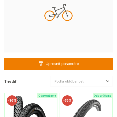
Upresniť parametre
Triediť
Podľa obľúbenosti
Odporúčame
Odporúčame
-
36%
-
35%