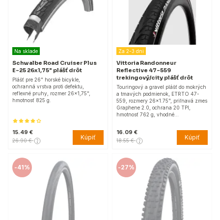
Na sklade
Za 2-3 dni
Schwalbe Road Cruiser Plus
Vittoria Randonneur
E-25 26x1,75" plášť drôt
Reflective 47-559
trekingový/city plášť drôt
Plášť pre 26" horské bicykle,
ochranná vrstva proti defektu,
Touringový a gravel plášť do mokrých
reflexné pruhy, rozmer 26x1,75",
a tmavých podmienok, ETRTO 47-
hmotnosť 825 g.
559, rozmery 26x1.75", priľnavá zmes
Graphene 2.0, ochrana 20 TPI,
hmotnosť 762 g, vhodné…
15.49 €
16.09 €
Kúpiť
Kúpiť
26.90 €
18.55 €
-
41%
-
27%