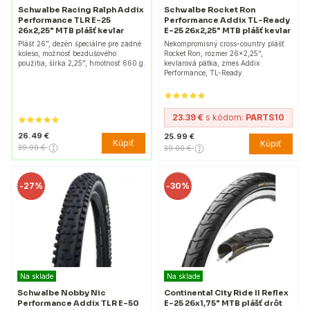
Schwalbe Racing Ralph Addix
Schwalbe Rocket Ron
Performance TLR E-25
Performance Addix TL-Ready
26x2,25" MTB plášť kevlar
E-25 26x2,25" MTB plášť kevlar
Plášť 26", dezén špeciálne pre zadné
Nekompromisný cross-country plášť
koleso, možnosť bezdušového
Rocket Ron, rozmer 26x2,25",
použitia, šírka 2,25", hmotnosť 660 g.
kevlarová pätka, zmes Addix
Performance, TL-Ready.
23.39 €
s kódom:
PARTS10
26.49 €
25.99 €
Kúpiť
Kúpiť
39.90 €
39.90 €
-
27%
-
30%
Na sklade
Na sklade
Schwalbe Nobby Nic
Continental City Ride II Reflex
Performance Addix TLR E-50
E-25 26x1,75" MTB plášť drôt