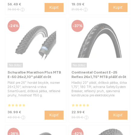
56.49 €
19.09 €
Kúpiť
Kúpiť
74.90 €
31.95 €
-
24%
-
37%
Na dotaz
Na dotaz
Schwalbe Marathon Plus MTB
Continental Contact E-25
E-50 26x2,10" plášť drôt
Reflex 26x1,75" MTB plášť drôt
Plášť pre 26" horské bicykle, rozmer
Hladký 20" plášť, drôtová pätka, šírka
26x2,10", ochranná vrstva
1,75", 180 TPI, ochrana SafetySystem
SmartGuard, drôtová pätka, reflexné
Breaker, reflexný pruh, spevnená
pruhy, hmotnosť 1150 g.
konštrukcia pre elektrobicykle.
36.99 €
22.99 €
Kúpiť
Kúpiť
48.90 €
36.95 €
-
36%
-
42%