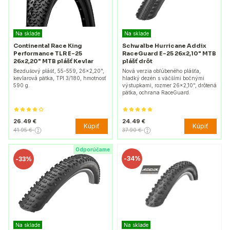
Na sklade
Na sklade
Continental Race King
Schwalbe Hurricane Addix
Performance TLR E-25
RaceGuard E-25 26x2,10" MTB
26x2,20" MTB plášť Kevlar
plášť drôt
Bezdušový plášť, 55-559, 26x2,20",
Nová verzia obľúbeného plášťa,
kevlarová pätka, TPI 3/180, hmotnosť
hladký dezén s väčšími bočnými
590 g.
výstupkami, rozmer 26x2,10", drôtená
pätka, ochrana RaceGuard.
26.49 €
24.49 €
Kúpiť
Kúpiť
41.95 €
37.90 €
Odporúčame
-
34%
-
33%
Na sklade
Na sklade