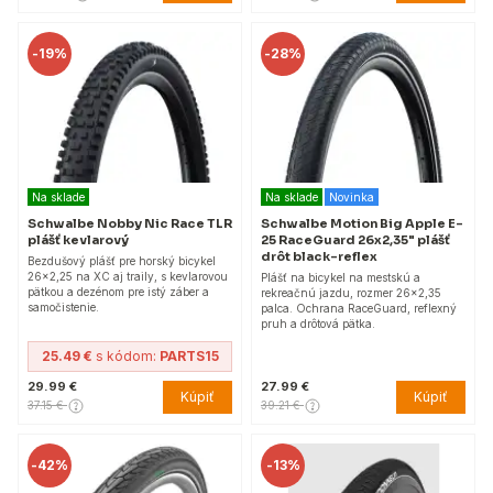
-
19%
-
28%
Na sklade
Na sklade
Novinka
Schwalbe Nobby Nic Race TLR
Schwalbe Motion Big Apple E-
plášť kevlarový
25 RaceGuard 26x2,35" plášť
drôt black-reflex
Bezdušový plášť pre horský bicykel
26x2,25 na XC aj traily, s kevlarovou
Plášť na bicykel na mestskú a
pätkou a dezénom pre istý záber a
rekreačnú jazdu, rozmer 26x2,35
samočistenie.
palca. Ochrana RaceGuard, reflexný
pruh a drôtová pätka.
25.49 €
s kódom:
PARTS15
29.99 €
27.99 €
Kúpiť
Kúpiť
37.15 €
39.21 €
-
42%
-
13%