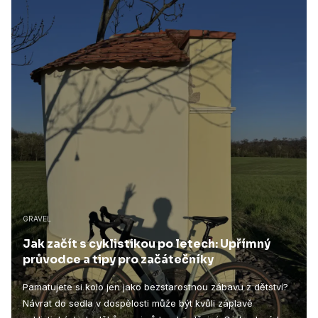
GRAVEL
Jak začít s cyklistikou po letech: Upřímný
průvodce a tipy pro začátečníky
Pamatujete si kolo jen jako bezstarostnou zábavu z dětství?
Návrat do sedla v dospělosti může být kvůli záplavě