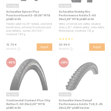
Na dotaz
Na dotaz
Schwalbe Spicer Plus
Schwalbe Nobby Nic
PunctureGuard E-25 26" MTB
Performance Addix E-50
plášť drôt
26x2,25" MTB plášť drôt
Hladký plášť na 26" kolesá, zosilnená
Veľký univerzál pre všetky situácie,
konštrukcia, ochrana PunctureGuard
šírka 2,25", drôtová pätka, zmes Addix
proti defektu, rozmer 26x1,50",
Performance, hmotnosť 735 g.
hmotnosť 760 g.
15.79 €
20.99 €
Kúpiť
Kúpiť
26.90 €
28.90 €
-
40%
-
28%
Na dotaz
Na dotaz
Continental Contact Plus City
Schwalbe Hans Dampf
Reflex E-50 26x2,20" MTB
Performance Addix TLR, E-25
plášť drôt
26x2,35" plášť kevlar