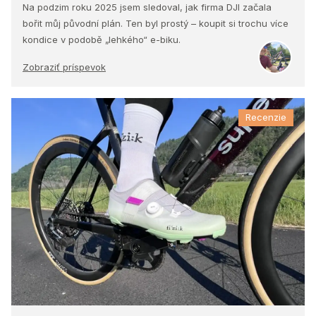
Na podzim roku 2025 jsem sledoval, jak firma DJI začala
bořit můj původní plán. Ten byl prostý – koupit si trochu více
kondice v podobě „lehkého“ e-biku.
Zobraziť príspevok
Recenzie