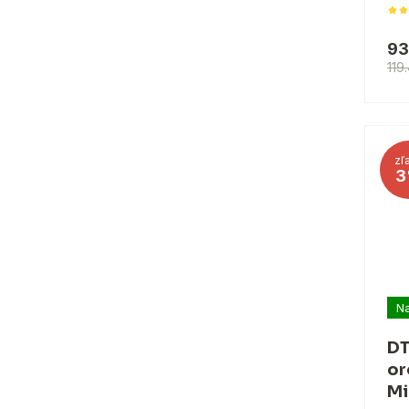
93
119
zľ
3
Na
DT
or
Mi