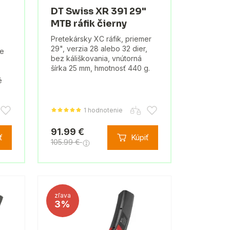
DT Swiss XR 391 29"
MTB ráfik čierny
Pretekársky XC ráfik, priemer
29", verzia 28 alebo 32 dier,
re
bez káliškovania, vnútorná
šírka 25 mm, hmotnosť 440 g.
é
1 hodnotenie
91.99 €
ť
Kúpiť
105.99 €
zľava
3%