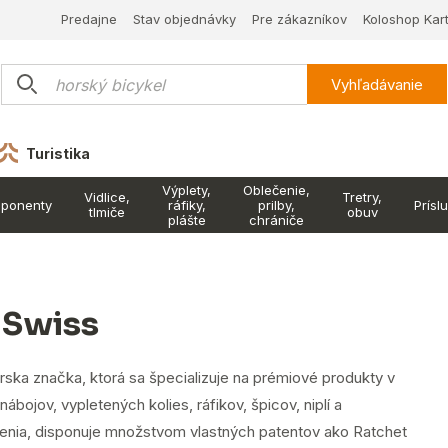
Predajne
Stav objednávky
Pre zákazníkov
Koloshop Kar
Vyhľadávanie
Turistika
Výplety,
Oblečenie,
Vidlice,
Tretry,
ponenty
ráfiky,
prilby,
Prísl
tlmiče
obuv
plášte
chrániče
 Swiss
rska značka, ktorá sa špecializuje na prémiové produkty v
 nábojov, vypletených kolies, ráfikov, špicov, niplí a
enia, disponuje množstvom vlastných patentov ako Ratchet