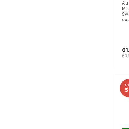
Alu
Mic
Swi
dod
61
63.
zľ
5