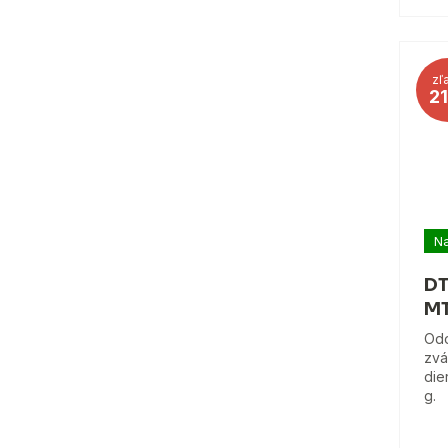
zľ
2
Na
DT
MT
Odo
zvá
die
g.