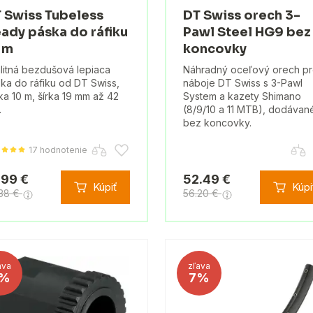
 Swiss Tubeless
DT Swiss orech 3-
ady páska do ráfiku
Pawl Steel HG9 bez
 m
koncovky
litná bezdušová lepiaca
Náhradný oceľový orech p
ka do ráfiku od DT Swiss,
náboje DT Swiss s 3-Pawl
ka 10 m, šírka 19 mm až 42
System a kazety Shimano
.
(8/9/10 a 11 MTB), dodávan
bez koncovky.
17 hodnotenie
.99 €
52.49 €
Kúpiť
Kúpi
.38 €
56.20 €
ava
zľava
%
7%