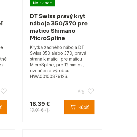
Na sklade
DT Swiss pravý kryt
ľ
náboja 350/370 pre
maticu Shimano
MicroSpline
re
Krytka zadného náboja DT
Swiss 350 alebo 370, pravá
stné
strana k matici, pre maticu
ez
MicroSpline, pre 12 mm os,
označenie výrobcu
HWA00100S7912S.
18.39 €
ť
Kúpiť
19.01 €