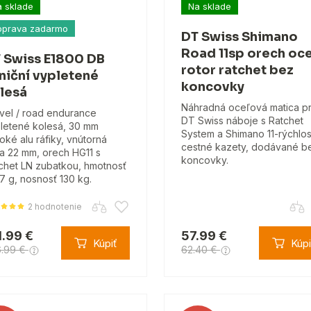
 sklade
Na sklade
oprava zadarmo
DT Swiss Shimano
Road 11sp orech oce
 Swiss E1800 DB
rotor ratchet bez
lniční vypletené
koncovky
lesá
Náhradná oceľová matica p
vel / road endurance
DT Swiss náboje s Ratchet
letené kolesá, 30 mm
System a Shimano 11-rýchlo
oké alu ráfiky, vnútorná
cestné kazety, dodávané b
ka 22 mm, orech HG11 s
koncovky.
chet LN zubatkou, hmotnosť
7 g, nosnosť 130 kg.
2 hodnotenie
1.99 €
57.99 €
Kúpiť
Kúpi
6.99 €
62.40 €