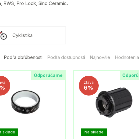
, RWS, Pro Lock, Sinc Ceramic.
Cyklistika
Podľa obľúbenosti
Podľa dostupnosti
Najnovšie
Hodnotenia
Odporúčame
Odpor
ava
zľava
9%
6%
a sklade
Na sklade