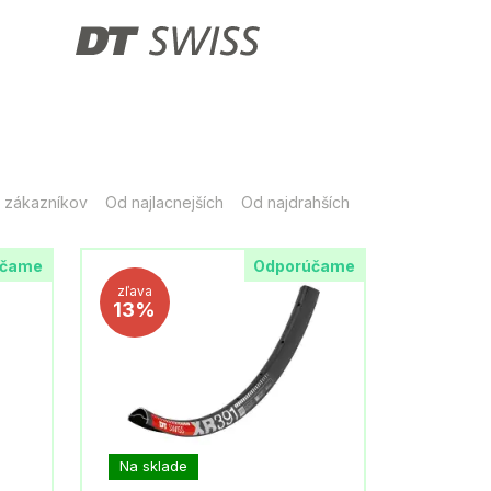
 zákazníkov
Od najlacnejších
Od najdrahších
účame
Odporúčame
zľava
13%
Na sklade