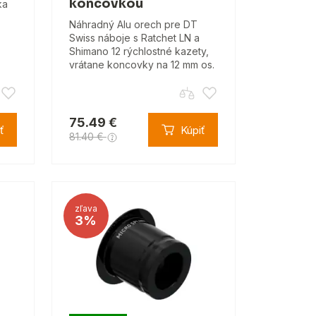
koncovkou
ka
Náhradný Alu orech pre DT
Swiss náboje s Ratchet LN a
Shimano 12 rýchlostné kazety,
vrátane koncovky na 12 mm os.
75.49 €
ť
Kúpiť
81.40 €
zľava
3%