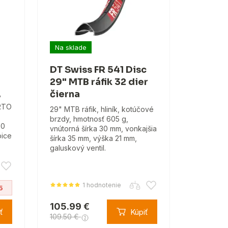
Na sklade
DT Swiss FR 541 Disc
29" MTB ráfik 32 dier
čierna
ý
TRTO
29" MTB ráfik, hliník, kotúčové
brzdy, hmotnosť 605 g,
90
vnútorná šírka 30 mm, vonkajšia
pice
šírka 35 mm, výška 21 mm,
galuskový ventil.
1 hodnotenie
5
105.99 €
ť
Kúpiť
109.50 €