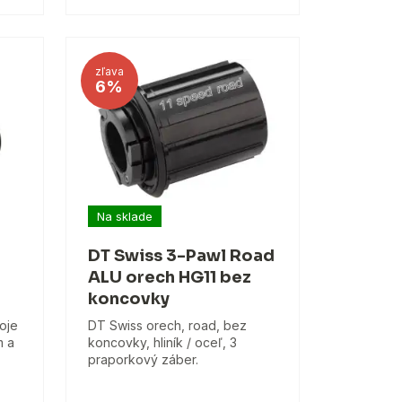
zľava
6%
Na sklade
DT Swiss 3-Pawl Road
ALU orech HG11 bez
koncovky
oje
DT Swiss orech, road, bez
m a
koncovky, hliník / oceľ, 3
praporkový záber.