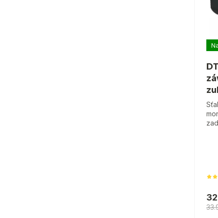
Na
DT
zá
zu
Sťa
mon
zad
32
33.