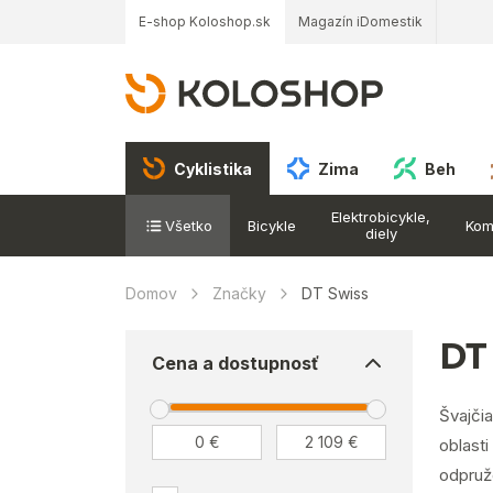
E-shop Koloshop.sk
Magazín iDomestik
Cyklistika
Zima
Beh
Elektrobicykle,
Všetko
Bicykle
Kom
diely
Domov
Značky
DT Swiss
DT
Cena a dostupnosť
Švajčia
oblasti
odpruž