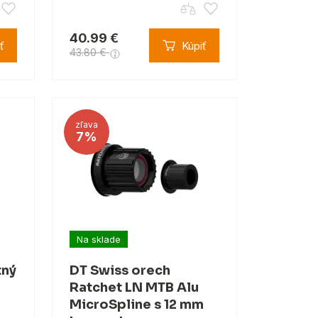
40.99 €
ť
Kúpiť
43.80 €
zľava
7%
Na sklade
tný
DT Swiss orech
Ratchet LN MTB Alu
MicroSpline s 12 mm