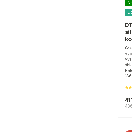
Na
D
DT
si
ko
Gra
vyp
vys
šír
Rat
186
41
43