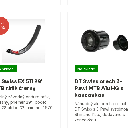
ava
1%
 sklade
Na sklade
 Swiss EX 511 29"
DT Swiss orech 3-
B ráfik čierny
Pawl MTB Alu HG s
koncovkou
lný závodný enduro ráfik,
raný, priemer 29", počet
Náhradný alu orech pre náb
r 28 alebo 32, hmotnosť 570
DT Swiss s 3-Pawl systémo
Shimano 11sp., dodávané s
koncovkou.