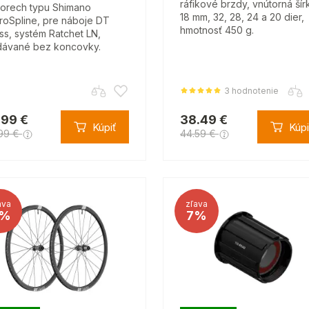
ráfikové brzdy, vnútorná šír
 orech typu Shimano
18 mm, 32, 28, 24 a 20 dier,
roSpline, pre náboje DT
hmotnosť 450 g.
ss, systém Ratchet LN,
ávané bez koncovky.
3 hodnotenie
.99 €
38.49 €
Kúpiť
Kúpi
99 €
44.59 €
ava
zľava
%
7%