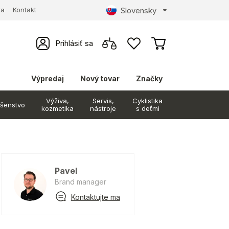
Slovensky
ta
Kontakt
Prihlásiť sa
Výpredaj
Nový tovar
Značky
Výživa,
Servis,
Cyklistika
ušenstvo
kozmetika
nástroje
s deťmi
Pavel
Brand manager
Kontaktujte ma