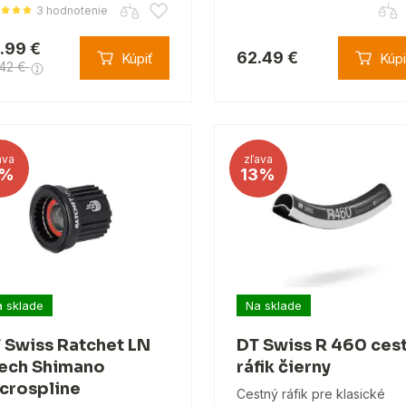
3 hodnotenie
.99 €
62.49 €
Kúpiť
Kúpi
.42 €
ava
zľava
%
13%
 sklade
Na sklade
 Swiss Ratchet LN
DT Swiss R 460 ces
ech Shimano
ráfik čierny
crospline
Cestný ráfik pre klasické