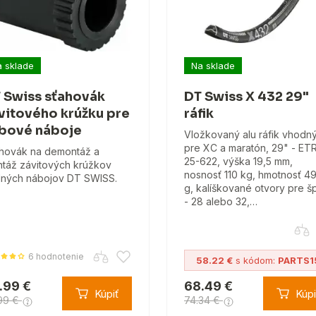
 sklade
Na sklade
 Swiss sťahovák
DT Swiss X 432 29"
vitového krúžku pre
ráfik
bové náboje
Vložkovaný alu ráfik vhodn
pre XC a maratón, 29" - E
hovák na demontáž a
25-622, výška 19,5 mm,
táž závitových krúžkov
nosnosť 110 kg, hmotnosť 4
ných nábojov DT SWISS.
g, kalíškované otvory pre š
- 28 alebo 32,…
6 hodnotenie
58.22 €
s kódom:
PARTS1
.99 €
68.49 €
Kúpiť
Kúpi
99 €
74.34 €