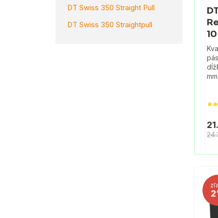
DT Swiss 350 Straight Pull
DT
Re
DT Swiss 350 Straightpull
10
Kva
pás
dĺž
mm
21
24
zľ
2