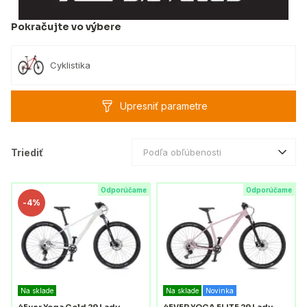
Pokračujte vo výbere
Cyklistika
Upresniť parametre
Triediť
Podľa obľúbenosti
Odporúčame
Odporúčame
-
4%
Na sklade
Na sklade
Novinka
4Ever Yoga Gold 29 Lady
4EVER YOGA ELITE 29 Lady