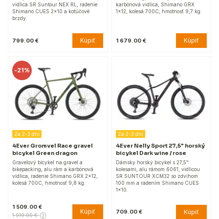
vidlica SR Suntour NEX RL, radenie
karbónová vidlica, Shimano GRX
Shimano CUES 2x10 a kotúčové
1x12, kolesá 700C, hmotnosť 9,7 kg.
brzdy.
Kúpiť
Kúpiť
799.00 €
1 679.00 €
-
21%
Za 2-3 dni
Za 2-3 dni
4Ever Gromvel Race gravel
4Ever Nelly Sport 27,5" horský
bicykel Green dragon
bicykel Dark wine / rose
Gravelový bicykel na gravel a
Dámsky horský bicykel s 27,5"
bikepacking, alu rám a karbónová
kolesami, alu rámom 6061, vidlicou
vidlica, radenie Shimano GRX 2x12,
SR SUNTOUR XCM32 so zdvihom
kolesá 700C, hmotnosť 9,8 kg.
100 mm a radením Shimano CUES
1x10.
1 509.00 €
Kúpiť
Kúpiť
709.00 €
1 919.00 €