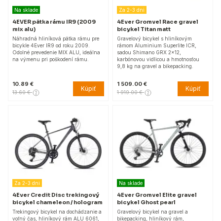
Na sklade
Za 2-3 dni
4EVER pätka rámu IR9 (2009
4Ever Gromvel Race gravel
mix alu)
bicykel Titan matt
Náhradná hliníková pätka rámu pre
Gravelový bicykel s hliníkovým
bicykle 4Ever IR9 od roku 2009.
rámom Aluminium Superlite ICR,
Odolné prevedenie MIX ALU, ideálna
sadou Shimano GRX 2x12,
na výmenu pri poškodení rámu.
karbónovou vidlicou a hmotnosťou
9,8 kg na gravel a bikepacking.
10.89 €
1 509.00 €
Kúpiť
Kúpiť
13.60 €
1 919.00 €
Za 2-3 dni
Na sklade
4Ever Credit Disc trekingový
4Ever Gromvel Elite gravel
bicykel chameleon / hologram
bicykel Ghost pearl
Trekingový bicykel na dochádzanie a
Gravelový bicykel na gravel a
voľný čas, hliníkový rám ALU 6061,
bikepacking, hliníkový rám,