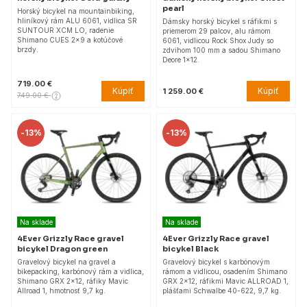
pearl
Horský bicykel na mountainbiking,
hliníkový rám ALU 6061, vidlica SR
Dámsky horský bicykel s ráfikmi s
SUNTOUR XCM LO, radenie
priemerom 29 palcov, alu rámom
Shimano CUES 2x9 a kotúčové
6061, vidlicou Rock Shox Judy so
brzdy.
zdvihom 100 mm a sadou Shimano
Deore 1x12.
719.00 €
Kúpiť
Kúpiť
1 259.00 €
749.00 €
-
13%
-
13%
Na sklade
Na sklade
4Ever Grizzly Race gravel
4Ever Grizzly Race gravel
bicykel Dragon green
bicykel Black
Gravelový bicykel na gravel a
Gravelový bicykel s karbónovým
bikepacking, karbónový rám a vidlica,
rámom a vidlicou, osadením Shimano
Shimano GRX 2x12, ráfiky Mavic
GRX 2x12, ráfikmi Mavic ALLROAD 1,
Allroad 1, hmotnosť 9,7 kg.
plášťami Schwalbe 40-622, 9,7 kg.