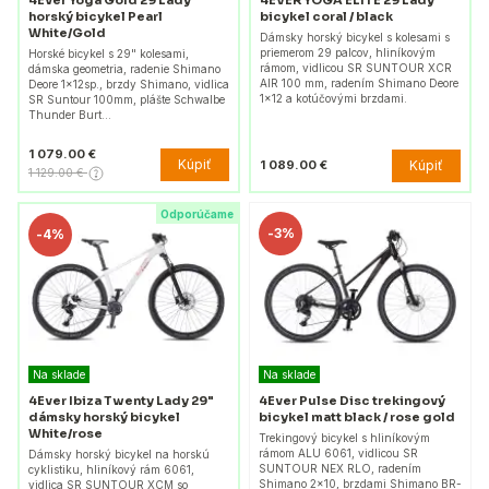
horský bicykel Pearl
bicykel coral / black
White/Gold
Dámsky horský bicykel s kolesami s
priemerom 29 palcov, hliníkovým
Horské bicykel s 29" kolesami,
rámom, vidlicou SR SUNTOUR XCR
dámska geometria, radenie Shimano
AIR 100 mm, radením Shimano Deore
Deore 1x12sp., brzdy Shimano, vidlica
1x12 a kotúčovými brzdami.
SR Suntour 100mm, plášte Schwalbe
Thunder Burt…
1 079.00 €
Kúpiť
Kúpiť
1 089.00 €
1 129.00 €
Odporúčame
-
3%
-
4%
Na sklade
Na sklade
4Ever Ibiza Twenty Lady 29"
4Ever Pulse Disc trekingový
dámsky horský bicykel
bicykel matt black / rose gold
White/rose
Trekingový bicykel s hliníkovým
rámom ALU 6061, vidlicou SR
Dámsky horský bicykel na horskú
SUNTOUR NEX RLO, radením
cyklistiku, hliníkový rám 6061,
Shimano 2x10, brzdami Shimano BR-
vidlica SR SUNTOUR XCM so