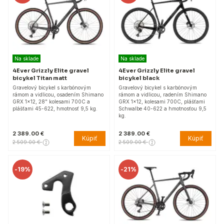
Na sklade
Na sklade
4Ever Grizzly Elite gravel
4Ever Grizzly Elite gravel
bicykel Titan matt
bicykel black
Gravelový bicykel s karbónovým
Gravelový bicykel s karbónovým
rámom a vidlicou, osadením Shimano
rámom a vidlicou, radením Shimano
GRX 1x12, 28" kolesami 700C a
GRX 1x12, kolesami 700C, plášťami
plášťami 45-622, hmotnosť 9,5 kg.
Schwalbe 40-622 a hmotnosťou 9,5
kg.
2 389.00 €
2 389.00 €
Kúpiť
Kúpiť
2 509.00 €
2 509.00 €
-
19%
-
21%