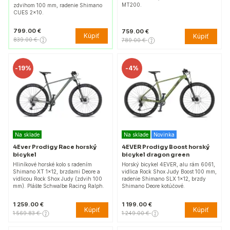
MT200.
zdvihom 100 mm, radenie Shimano
CUES 2x10.
799.00 €
759.00 €
Kúpiť
Kúpiť
839.00 €
789.00 €
-
19%
-
4%
Na sklade
Na sklade
Novinka
4Ever Prodigy Race horský
4EVER Prodigy Boost horský
bicykel
bicykel dragon green
Hliníkové horské kolo s radením
Horský bicykel 4EVER, alu rám 6061,
Shimano XT 1×12, brzdami Deore a
vidlica Rock Shox Judy Boost 100 mm,
vidlicou Rock Shox Judy (zdvih 100
radenie Shimano SLX 1x12, brzdy
mm). Plášte Schwalbe Racing Ralph.
Shimano Deore kotúčové.
1 259.00 €
1 199.00 €
Kúpiť
Kúpiť
1 569.83 €
1 249.00 €