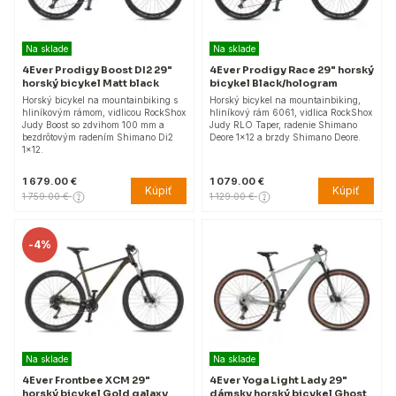
Na sklade
Na sklade
4Ever Prodigy Boost DI2 29"
4Ever Prodigy Race 29" horský
horský bicykel Matt black
bicykel Black/hologram
Horský bicykel na mountainbiking s
Horský bicykel na mountainbiking,
hliníkovým rámom, vidlicou RockShox
hliníkový rám 6061, vidlica RockShox
Judy Boost so zdvihom 100 mm a
Judy RLO Taper, radenie Shimano
bezdrôtovým radením Shimano Di2
Deore 1x12 a brzdy Shimano Deore.
1x12.
1 679.00 €
1 079.00 €
Kúpiť
Kúpiť
1 759.00 €
1 129.00 €
-
4%
Na sklade
Na sklade
4Ever Frontbee XCM 29"
4Ever Yoga Light Lady 29"
horský bicykel Gold galaxy
dámsky horský bicykel Ghost