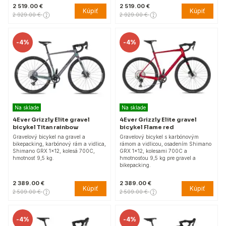
2 519.00 €
2 519.00 €
Kúpiť
Kúpiť
2 929.00 €
2 929.00 €
-
4%
-
4%
Na sklade
Na sklade
4Ever Grizzly Elite gravel
4Ever Grizzly Elite gravel
bicykel Titan rainbow
bicykel Flame red
Gravelový bicykel na gravel a
Gravelový bicykel s karbónovým
bikepacking, karbónový rám a vidlica,
rámom a vidlicou, osadením Shimano
Shimano GRX 1x12, kolesá 700C,
GRX 1x12, kolesami 700C a
hmotnosť 9,5 kg.
hmotnosťou 9,5 kg pre gravel a
bikepacking.
2 389.00 €
2 389.00 €
Kúpiť
Kúpiť
2 509.00 €
2 509.00 €
-
4%
-
4%