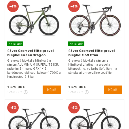
-
4%
-
4%
Na sklade
Na sklade
4Ever Gromvel Elite gravel
4Ever Gromvel Elite gravel
bicykel Green dragon
bicykel Soft titan
Gravelový bicykel s hliníkovým
Gravelový bicykel s rámom z
rámom ALUMINIUM SUPERLITE ICR,
hliníkovej zliatiny na gravel a
radením Shimano GRX 1x12,
bikepacking, vo farbe Soft titan, na
karbónovou vidlicou, kolesami 700C a
pánske aj univerzálne použitie.
hmotnosťou 9,8 kg.
1 679.00 €
1 679.00 €
Kúpiť
Kúpiť
1 759.00 €
1 759.00 €
-
4%
-
4%