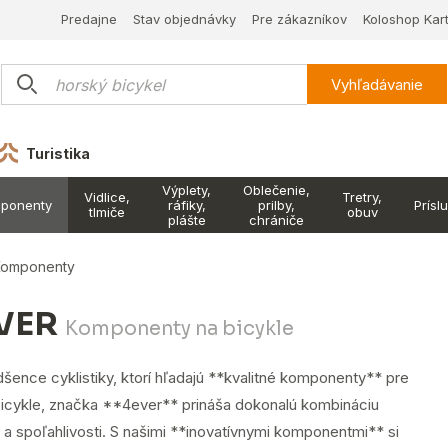
Predajne
Stav objednávky
Pre zákazníkov
Koloshop Kar
Vyhľadávanie
Turistika
Výplety,
Oblečenie,
Vidlice,
Tretry,
ponenty
ráfiky,
prilby,
Prísl
tlmiče
obuv
plášte
chrániče
Komponenty
VER
Komponenty na bicykle
šence cyklistiky, ktorí hľadajú **kvalitné komponenty** pre
bicykle, značka **4ever** prináša dokonalú kombináciu
a spoľahlivosti. S našimi **inovatívnymi komponentmi** si