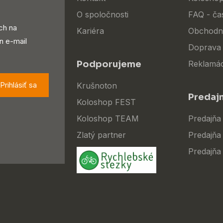
O spoločnosti
FAQ - ča
ch na
Kariéra
Obchodn
n e-mail
Doprava 
Podporujeme
Reklamác
Prihlásiť sa
Krušnoton
Predaj
Koloshop FEST
Koloshop TEAM
Predajňa
Zlatý partner
Predajňa 
Predajňa