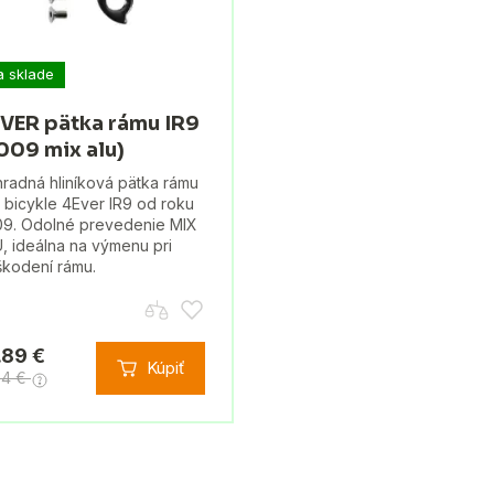
a sklade
VER pätka rámu IR9
009 mix alu)
radná hliníková pätka rámu
 bicykle 4Ever IR9 od roku
9. Odolné prevedenie MIX
, ideálna na výmenu pri
kodení rámu.
.89 €
Kúpiť
54 €