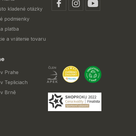
sto kladené otázky
é podmienky
a platba
ie a vrátenie tovaru
ne
 v Prahe
v Tepliciach
 v Brně