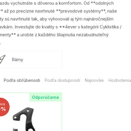
jazdu vychutnáte s dôverou a komfortom. Od **odolných
* až po precízne navrhnuté **prevodové systémy**, naše
y sú navrhnuté tak, aby vyhovovali aj tým najnáročnejším
vkám. Investujte do kvality s **4ever v kategórii Cyklistika /
enty** a urobte z každého šliapnutia nezabudnuteľný
.
Rámy
Podľa obľúbenosti
Podľa dostupnosti
Najnovšie
Hodnotenia
Odporúčame
ava
9%