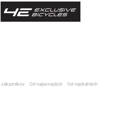
 zákazníkov
Od najlacnejších
Od najdrahších