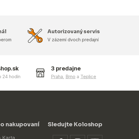
nál
Autorizovaný servis
berom
V zázemí dvoch predajní
shop.sk
3 predajne
 24 hodín
Praha
,
Brno
a
Teplice
 o nakupovaní
Sledujte Koloshop
 Karta