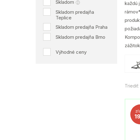
Skladom
každú 
rámov*
Skladom predajňa
Teplice
produkt
Skladom predajňa Praha
požiada
Skladom predajňa Brno
Kompon
zážitok
Výhodné ceny
Triediť:
zľ
1