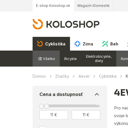
E-shop Koloshop.sk
Magazín iDomestik
Cyklistika
Zima
Beh
Elektrobicykle,
Všetko
Bicykle
Kom
diely
Domov
Značky
4ever
Cyklistika
4E
Cena a dostupnosť
Pro nad
svoje 
výkonu 