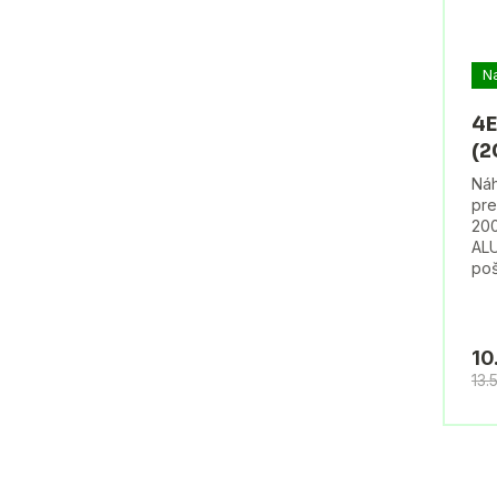
N
4E
(2
Náh
pre
200
ALU
poš
10
13.