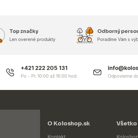
Top značky
Odborný perso
Len overené produkty
Poradíme Vám s vý
+421 222 205 131
info@kolo
Po - Pi: 10:00 až 16:00 hod.
Odpovieme do
O Koloshop.sk
Všetko
Kontakt
Koloshop