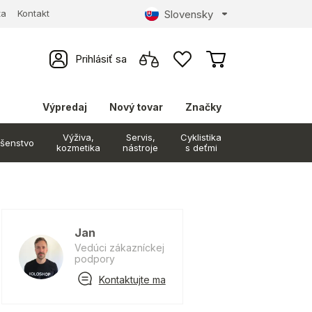
Slovensky
ta
Kontakt
Prihlásiť sa
Výpredaj
Nový tovar
Značky
Výživa,
Servis,
Cyklistika
ušenstvo
kozmetika
nástroje
s deťmi
Jan
Vedúci zákazníckej
podpory
Kontaktujte ma