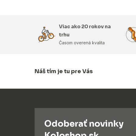
Viac ako 20 rokov na
trhu
Časom overená kvalita
Náš tím je tu pre Vás
Odoberať novinky
Koloshop.sk