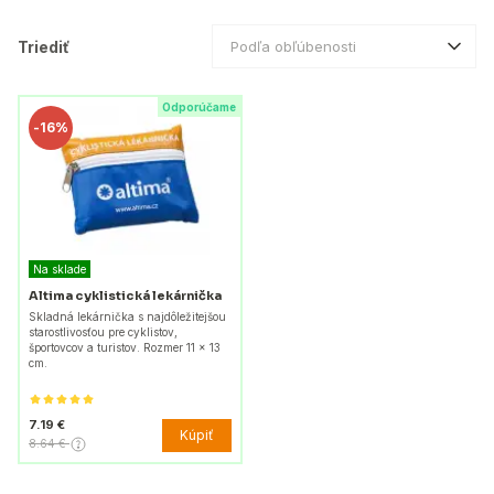
Triediť
Podľa obľúbenosti
Odporúčame
-
16%
Na sklade
Altima cyklistická lekárnička
Skladná lekárnička s najdôležitejšou
starostlivosťou pre cyklistov,
športovcov a turistov. Rozmer 11 x 13
cm.
7.19 €
Kúpiť
8.64 €