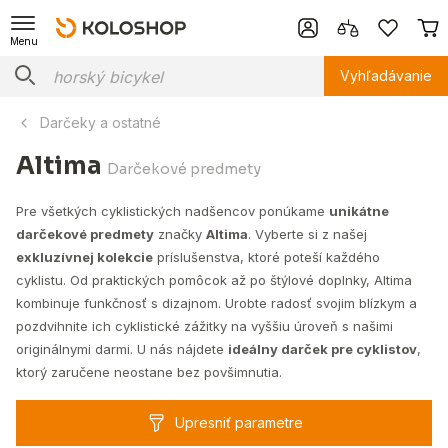
Menu
Vyhľadávanie
Darčeky a ostatné
Altima
Darčekové predmety
Pre všetkých cyklistických nadšencov ponúkame
unikátne
darčekové predmety
značky
Altima
. Vyberte si z našej
exkluzívnej kolekcie
príslušenstva, ktoré poteší každého
cyklistu. Od praktických pomôcok až po štýlové doplnky, Altima
kombinuje funkčnosť s dizajnom. Urobte radosť svojim blízkym a
pozdvihnite ich cyklistické zážitky na vyššiu úroveň s našimi
originálnymi darmi. U nás nájdete
ideálny darček pre cyklistov
,
ktorý zaručene neostane bez povšimnutia.
Upresniť parametre