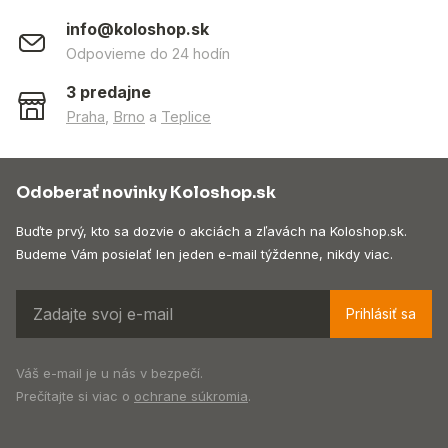
info@koloshop.sk
Odpovieme do 24 hodín
3 predajne
Praha
,
Brno
a
Teplice
Odoberať novinky Koloshop.sk
Buďte prvý, kto sa dozvie o akciách a zľavách na Koloshop.sk.
Budeme Vám posielať len jeden e-mail týždenne, nikdy viac.
Prihlásiť sa
Váš e-mail je u nás v bezpečí.
Prečítajte si viac o
ochrane súkromia
.