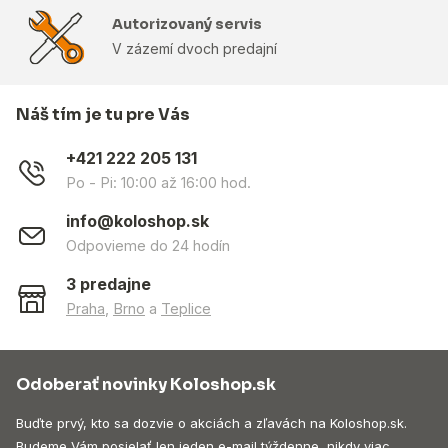
Autorizovaný servis
V zázemí dvoch predajní
Náš tím je tu pre Vás
+421 222 205 131
Po - Pi: 10:00 až 16:00 hod.
info@koloshop.sk
Odpovieme do 24 hodín
3 predajne
Praha
,
Brno
a
Teplice
Odoberať novinky Koloshop.sk
Buďte prvý, kto sa dozvie o akciách a zľavách na Koloshop.sk.
Budeme Vám posielať len jeden e-mail týždenne, nikdy viac.