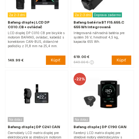
Za 2-3 dni
Za 2-3 dni
Doprava zadarmo
Bafang displej LCD DP
Bafang batéria BT F15.655.C
C010.CB + ovládač
655 Wh integrovaná
LCD displej DP C010.CB pre bicykle s
Integrovaná náhradná batéria pre
motorom BAFANG, ovládač, kabeláž s
systém 36 V, hmotnosť 4,5 kg,
konektorom CAN-BUS, dištančné
kapacita 655 Wh.
podložky z 31,8 mm na 25,4 mm.
619.00 €
Kúpiť
Kúpiť
149.99 €
649.00 €
-
22%
Na dotaz
Na dotaz
Bafang displej DP C241 CAN
Bafang displej DP C190 CAN
Čiernobiely LCD matrix displej pre
Farebný LCD matrix displej pre
elektrobicykle so stredovým motorom
stredové motory elektrobicyklov s