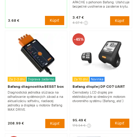
APACHE s pohonom Bafang. Uľahčuje
bezpečné uvoľnenie a zaistenie krytu.
3.47 €
Kúpiť
3.68 €
Kúpiť
4.07 €
-
45%
Za 2-3 dni
Doprava zadarmo
Za 10 dní
Novinka
Bafang diagnostika BESST box
Bafang displej DP C07 UART
Diagnostická jednotka slúžiaca na
Čiernobiely LCD displej pre
odhaľovanie systémových závad a na
elektrobicykle so stredovým motorom
aktualizáciu softvéru, riadiacej
otvoreného systému (Bafang, atď.)
jednotky a displeja u motorov Bafang
MAX DRIVE.
95.49 €
Kúpiť
Kúpiť
208.99 €
176.54 €