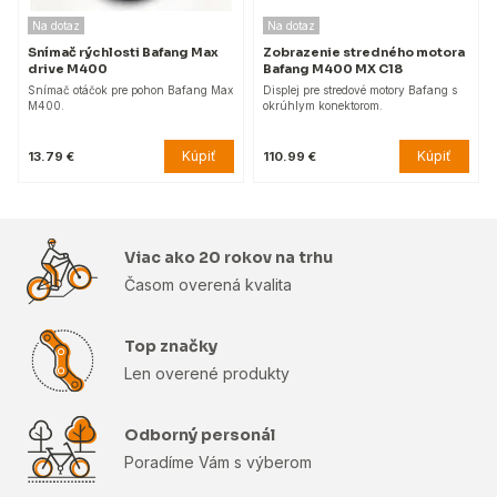
Na dotaz
Na dotaz
Snímač rýchlosti Bafang Max
Zobrazenie stredného motora
drive M400
Bafang M400 MX C18
Snímač otáčok pre pohon Bafang Max
Displej pre stredové motory Bafang s
M400.
okrúhlym konektorom.
Kúpiť
Kúpiť
13.79 €
110.99 €
Viac ako 20 rokov na trhu
Časom overená kvalita
Top značky
Len overené produkty
Odborný personál
Poradíme Vám s výberom