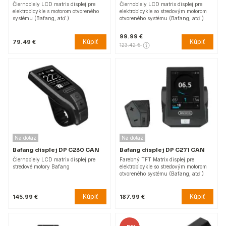
Čiernobiely LCD matrix displej pre
Čiernobiely LCD matrix displej pre
elektrobicykle s motorom otvoreného
elektrobicykle so stredovým motorom
systému (Bafang, atď.)
otvoreného systému (Bafang, atď.)
99.99 €
Kúpiť
Kúpiť
79.49 €
123.42 €
Na dotaz
Na dotaz
Bafang displej DP C230 CAN
Bafang displej DP C271 CAN
Čiernobiely LCD matrix displej pre
Farebný TFT Matrix displej pre
stredové motory Bafang
elektrobicykle so stredovým motorom
otvoreného systému (Bafang, atď.)
Kúpiť
Kúpiť
145.99 €
187.99 €