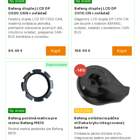
Na sklade
Na sklade
Bafang displej LCD DP
Bafang displej LCD DP
C020.CAN + ovládač
C010.CN + ovládač
Farebný displej LCD DP C020.CAN,
Elegantný LCD displej DP C010.CN
moderná ovládacia jednotka,
pre bicykle s motorom BAFANG,
prehľadné zobrazenie jazdných dát,
ovládač, kabeláž s konektorom CAN-
intuitívny ovládač, prepojenie CAN-
BUS.
BUS konektora a súčasťou…
Kúpiť
Kúpiť
84.49 €
168.99 €
Odporúčame
-
14%
Na sklade
Za 2-3 dni
Bafang poistná matica pre
Bafang ovládacia páčka
motor Bafang M510
držiaka krytu integrovanej
batérie
Poistná matica pastoroka pre Bafang
M510.
Ovládacia páčka držiaka krytu
integrovanej batérie pre elektrobicykle