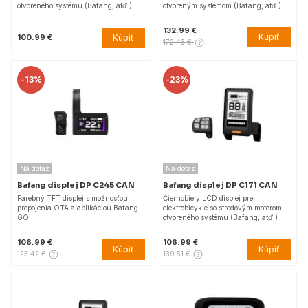
otvoreného systému (Bafang, atď.)
otvoreným systémom (Bafang, atď.)
132.99 €
Kúpiť
Kúpiť
100.99 €
172.43 €
-
13%
-
23%
Na dotaz
Na dotaz
Bafang displej DP C245 CAN
Bafang displej DP C171 CAN
Farebný TFT displej s možnosťou
Čiernobiely LCD displej pre
prepojenia OTA a aplikáciou Bafang
elektrobicykle so stredovým motorom
GO
otvoreného systému (Bafang, atď.)
106.99 €
106.99 €
Kúpiť
Kúpiť
123.42 €
139.51 €