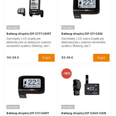
Na dotaz
Na dotaz
Bafang displej DP C171 UART
Bafang displej DP C11 CAN
Čiernobiely LCD displej pre
Čiernobiely LCD matrix displej pre
elektrobicykle so stredovým motorom
elektrobicykle s motorom otvoreného
otvoreného systému (Bafang, atď.)
systému (Bafang, atď.)
Kúpiť
Kúpiť
141.99 €
83.49 €
-
18%
Na dotaz
Na dotaz
Bafang displej DP C11 UART
Bafang displej DP C240 CAN