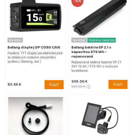
-
5%
Na dotaz
Na dotaz
Doprava zadarmo
Bafang displej DP C080 CAN
Bafang batéria SP 2.1 s
kapacitou 576 Wh -
Farebný TFT displej pre elektrobicykle
repasovaná
so stredovým motorom otvoreného
systému (Bafang, atď.)
Repasovaná batéria Apache SP 2.1
36V 16 Ah / 576 Wh s nožovým
konektorom
509.00 €
Kúpiť
Kúpiť
83.49 €
539.00 €