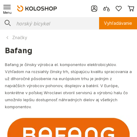
Menu
Vyhľadávanie
Značky
Bafang
Bafang je čínsky výrobca el. komponentov elektrobicyklov.
Vzhľadom na rozsiahly čínsky trh, stúpajúcu kvalitu spracovania a
už dlhoročné pôsobenie na európskom trhu je jedným z
najväčších výrobcov pohonov, displejov a batérií. V Európe,
konkrétne v poľskej Wroclawi otvoril servisnú a výrobnú halu čo
umožnilo lepšiu dostupnosť náhradných dielov aj všetkých
komponentov.