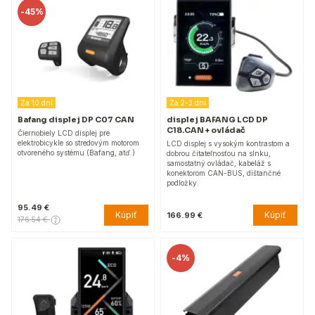
-
45%
Za 10 dní
Za 2-3 dni
Bafang displej DP C07 CAN
displej BAFANG LCD DP
C18.CAN + ovládač
Čiernobiely LCD displej pre
elektrobicykle so stredovým motorom
LCD displej s vysokým kontrastom a
otvoreného systému (Bafang, atď.)
dobrou čitateľnosťou na slnku,
samostatný ovládač, kabeláž s
konektorom CAN-BUS, dištančné
podložky.
95.49 €
Kúpiť
Kúpiť
166.99 €
176.54 €
-
4%