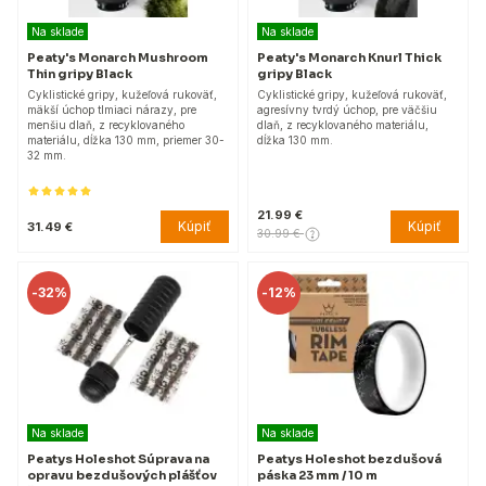
Na sklade
Na sklade
Peaty's Monarch Mushroom
Peaty's Monarch Knurl Thick
Thin gripy Black
gripy Black
Cyklistické gripy, kužeľová rukoväť,
Cyklistické gripy, kužeľová rukoväť,
mäkší úchop tlmiaci nárazy, pre
agresívny tvrdý úchop, pre väčšiu
menšiu dlaň, z recyklovaného
dlaň, z recyklovaného materiálu,
materiálu, dĺžka 130 mm, priemer 30-
dĺžka 130 mm.
32 mm.
21.99 €
Kúpiť
Kúpiť
31.49 €
30.99 €
-
32%
-
12%
Na sklade
Na sklade
Peatys Holeshot Súprava na
Peatys Holeshot bezdušová
opravu bezdušových plášťov
páska 23 mm / 10 m