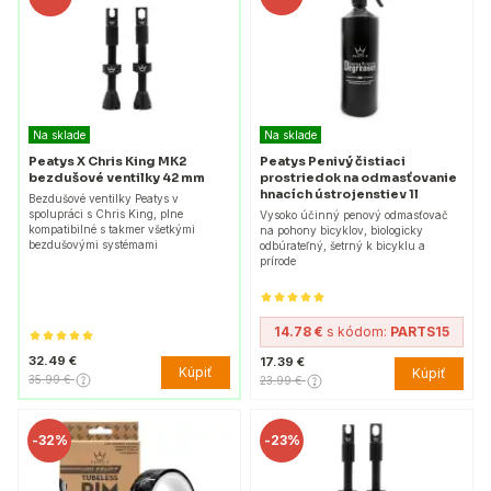
Na sklade
Na sklade
Peatys X Chris King MK2
Peatys Penivý čistiaci
bezdušové ventilky 42 mm
prostriedok na odmasťovanie
hnacích ústrojenstiev 1l
Bezdušové ventilky Peatys v
spolupráci s Chris King, plne
Vysoko účinný penový odmasťovač
kompatibilné s takmer všetkými
na pohony bicyklov, biologicky
bezdušovými systémami
odbúrateľný, šetrný k bicyklu a
prírode
14.78 €
s kódom:
PARTS15
32.49 €
17.39 €
Kúpiť
Kúpiť
35.99 €
23.99 €
-
32%
-
23%