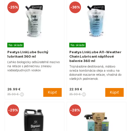
-
25%
-
36%
Na sklade
Na sklade
Peatys LinkLube Suchý
Peatys LinkLube All-Weather
lubrikant 360 ml
Chain Lubricant náplňové
balenie 360 ml
Ľahko biologicky odbúrateľné mazivo
na reťaze s jedinečnou zmesou
Trojnásobne destilovaná, mätovo
vodoodpudivých voskov
svieža kombinácia oleja a vosku na
dokonalé mazanie reťaze, vhodná do
všetkých podmienok.
26.99 €
22.99 €
Kúpiť
Kúpiť
35.99 €
35.99 €
-
29%
-
28%