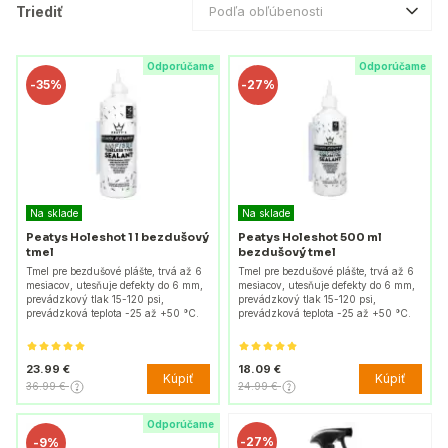
Triediť
Podľa obľúbenosti
Odporúčame
Odporúčame
-
35%
-
27%
Na sklade
Na sklade
Peatys Holeshot 1 l bezdušový
Peatys Holeshot 500 ml
tmel
bezdušový tmel
Tmel pre bezdušové plášte, trvá až 6
Tmel pre bezdušové plášte, trvá až 6
mesiacov, utesňuje defekty do 6 mm,
mesiacov, utesňuje defekty do 6 mm,
prevádzkový tlak 15-120 psi,
prevádzkový tlak 15-120 psi,
prevádzková teplota -25 až +50 °C.
prevádzková teplota -25 až +50 °C.
23.99 €
18.09 €
Kúpiť
Kúpiť
36.99 €
24.99 €
Odporúčame
-
27%
-
9%