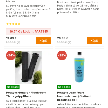
čierna
Nová bezdušová páska do ráfika od
Peatys, šírka pásky 23 mm, dĺžka v
Súprava na opravu bezdušových
balení 10 m, vysoká pevnosť a dobrá
plášťov, hrot z nehrdzavejúcej ocele, 3
priľnavosť k ráfiku.
knôty 1,5 mm, 3 knôty 3 mm,
hliníková konštrukcia tela.
16.74 €
s kódom:
PARTS15
19.69 €
26.99 €
Kúpiť
Kúpiť
28.99 €
30.99 €
-
24%
-
28%
Na sklade
Na sklade
Peaty's Monarch Mushroom
Peaty's LoamFoam
Thick gripy Black
koncentrovaný čistiaci
prostriedok 1l
Cyklistické gripy, kuželová rukoväť,
mäkší úchop tlmiaci nárazy, pre
Jedna 1l fľaša koncentrátu LoamFoam
väčšiu dlaň, z recyklovaného
poskytuje 5l čistiaceho prostriedku