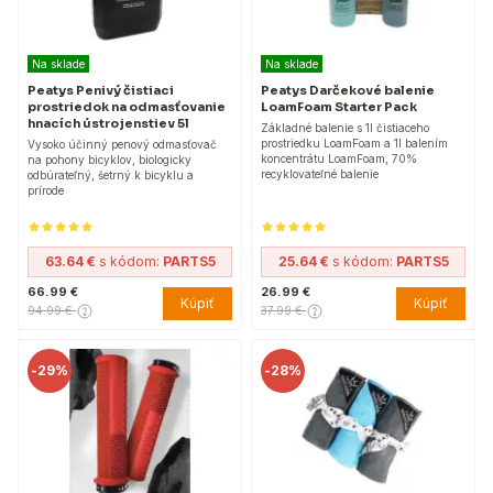
Na sklade
Na sklade
Peatys Penivý čistiaci
Peatys Darčekové balenie
prostriedok na odmasťovanie
LoamFoam Starter Pack
hnacích ústrojenstiev 5l
Základné balenie s 1l čistiaceho
prostriedku LoamFoam a 1l balením
Vysoko účinný penový odmasťovač
koncentrátu LoamFoam, 70%
na pohony bicyklov, biologicky
recyklovateľné balenie
odbúrateľný, šetrný k bicyklu a
prírode
63.64 €
s kódom:
PARTS5
25.64 €
s kódom:
PARTS5
66.99 €
26.99 €
Kúpiť
Kúpiť
94.99 €
37.99 €
-
29%
-
28%