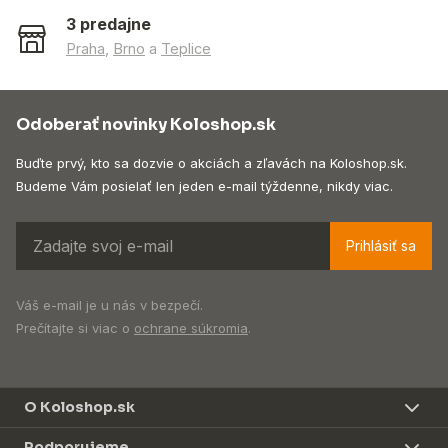
3 predajne
Praha
,
Brno
a
Teplice
Odoberať novinky Koloshop.sk
Buďte prvý, kto sa dozvie o akciách a zľavách na Koloshop.sk.
Budeme Vám posielať len jeden e-mail týždenne, nikdy viac.
Prihlásiť sa
Váš e-mail je u nás v bezpečí.
Prečítajte si viac o
ochrane súkromia
.
O Koloshop.sk
Podporujeme