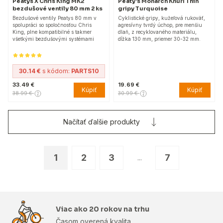
Peatys X Chris King MK2
Peaty's Monarch Knurl Thin
bezdušové ventily 80 mm 2 ks
gripy Turquoise
Bezdušové ventily Peatys 80 mm v
Cyklistické gripy, kužeľová rukoväť,
spolupráci so spoločnosťou Chris
agresívny tvrdý úchop, pre menšiu
King, plne kompatibilné s takmer
dlaň, z recyklovaného materiálu,
všetkými bezdušovými systémami
dĺžka 130 mm, priemer 30-32 mm.
30.14 €
s kódom:
PARTS10
33.49 €
19.69 €
Kúpiť
Kúpiť
38.99 €
30.99 €
Načítať ďalšie produkty
1
2
3
7
...
Viac ako 20 rokov na trhu
Časom overená kvalita