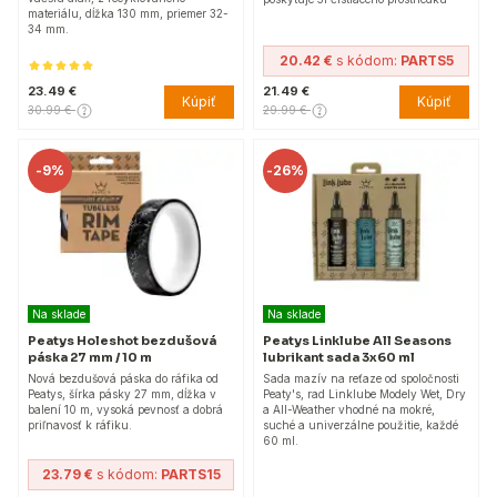
materiálu, dĺžka 130 mm, priemer 32-
34 mm.
20.42 €
s kódom:
PARTS5
23.49 €
21.49 €
Kúpiť
Kúpiť
30.99 €
29.99 €
-
9%
-
26%
Na sklade
Na sklade
Peatys Holeshot bezdušová
Peatys Linklube All Seasons
páska 27 mm / 10 m
lubrikant sada 3x60 ml
Nová bezdušová páska do ráfika od
Sada mazív na reťaze od spoločnosti
Peatys, šírka pásky 27 mm, dĺžka v
Peaty's, rad Linklube Modely Wet, Dry
balení 10 m, vysoká pevnosť a dobrá
a All-Weather vhodné na mokré,
priľnavosť k ráfiku.
suché a univerzálne použitie, každé
60 ml.
23.79 €
s kódom:
PARTS15