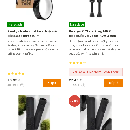
Na sklade
Na sklade
Peatys Holeshot bezdušová
Peatys X Chris King MK2
páska 32 mm / 10 m
bezdušové ventilky 60 mm
Nová bezdušová páska do ráfika od
Bezdušové ventilky značky Peatys 60
Peatys, šírka pásky 32 mm, dĺžka v
mm, v spolupráci s Chrisom Kingom,
balení 10 m, vysoká pevnosť a dobrá
plne kompatibilné s takmer všetkými
priľnavosť k ráfiku.
bezdušovými systémami.
24.74 €
s kódom:
PARTS10
20.99 €
27.49 €
Kúpiť
Kúpiť
30.99 €
35.99 €
-
29%