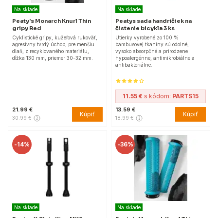
Na sklade
Na sklade
Peaty's Monarch Knurl Thin
Peatys sada handričiek na
gripy Red
čistenie bicykla 3 ks
Cyklistické gripy, kužeľová rukoväť,
Utierky vyrobené zo 100 %
agresívny tvrdý úchop, pre menšiu
bambusovej tkaniny sú odolné,
dlaň, z recyklovaného materiálu,
vysoko absorpčné a prirodzene
dĺžka 130 mm, priemer 30-32 mm.
hypoalergénne, antimikrobiálne a
antibakteriálne.
11.55 €
s kódom:
PARTS15
21.99 €
13.59 €
Kúpiť
Kúpiť
30.99 €
18.99 €
-
14%
-
36%
Na sklade
Na sklade