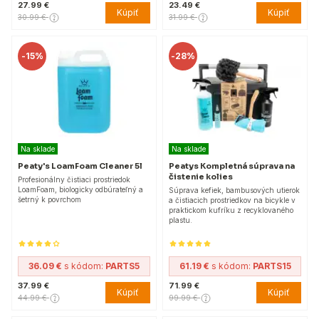
27.99 €
23.49 €
Kúpiť
Kúpiť
30.99 €
31.99 €
-
15%
-
28%
Na sklade
Na sklade
Peaty's LoamFoam Cleaner 5l
Peatys Kompletná súprava na
čistenie kolies
Profesionálny čistiaci prostriedok
LoamFoam, biologicky odbúrateľný a
Súprava kefiek, bambusových utierok
šetrný k povrchom
a čistiacich prostriedkov na bicykle v
praktickom kufríku z recyklovaného
plastu.
36.09 €
s kódom:
PARTS5
61.19 €
s kódom:
PARTS15
37.99 €
71.99 €
Kúpiť
Kúpiť
44.99 €
99.99 €