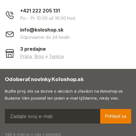
+421 222 205 131
Po - Pi: 10:00 až 16:00 hod.
info@koloshop.sk
Odpovieme do 24 hodín
3 predajne
Praha
,
Brno
a
Teplice
Odoberať novinky Koloshop.sk
Buďte prvý, kto sa dozvie o akciách a zľavách na Koloshop.sk.
Budeme Vám posielať len jeden e-mail týždenne, nikdy viac.
Prihlásiť sa
Váš e-mail je u nás v bezpečí.