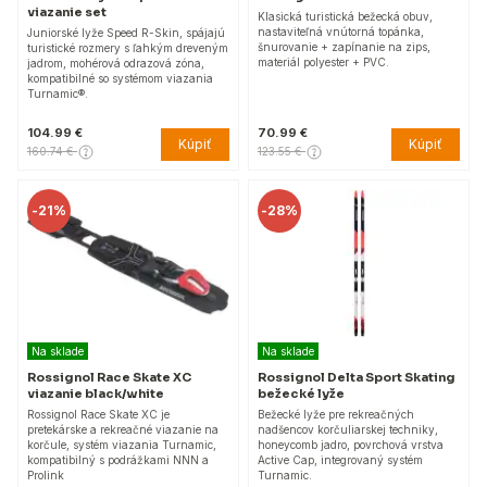
viazanie set
Klasická turistická bežecká obuv,
nastaviteľná vnútorná topánka,
Juniorské lyže Speed R-Skin, spájajú
šnurovanie + zapínanie na zips,
turistické rozmery s ľahkým dreveným
materiál polyester + PVC.
jadrom, mohérová odrazová zóna,
kompatibilné so systémom viazania
Turnamic®.
104.99 €
70.99 €
Kúpiť
Kúpiť
160.74 €
123.55 €
-
21%
-
28%
Na sklade
Na sklade
Rossignol Race Skate XC
Rossignol Delta Sport Skating
viazanie black/white
bežecké lyže
Rossignol Race Skate XC je
Bežecké lyže pre rekreačných
pretekárske a rekreačné viazanie na
nadšencov korčuliarskej techniky,
korčule, systém viazania Turnamic,
honeycomb jadro, povrchová vrstva
kompatibilný s podrážkami NNN a
Active Cap, integrovaný systém
Prolink
Turnamic.