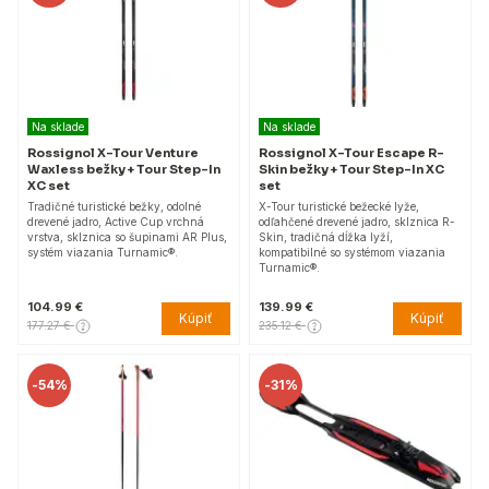
Na sklade
Na sklade
Rossignol X-Tour Venture
Rossignol X-Tour Escape R-
Waxless bežky + Tour Step-In
Skin bežky + Tour Step-In XC
XC set
set
Tradičné turistické bežky, odolné
X-Tour turistické bežecké lyže,
drevené jadro, Active Cup vrchná
odľahčené drevené jadro, sklznica R-
vrstva, sklznica so šupinami AR Plus,
Skin, tradičná dĺžka lyží,
systém viazania Turnamic®.
kompatibilné so systémom viazania
Turnamic®.
104.99 €
139.99 €
Kúpiť
Kúpiť
177.27 €
235.12 €
-
54%
-
31%