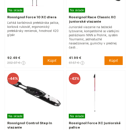
Na sklade
Na sklade
Rossignol Force 10 XC diera
Rossignol Race Classic XC
juniorské viazanie
Ľahká karbónová pretekárska palica,
korková rukoväť, ergonomický
Juniorské viazanie na bežecké
pretekársky remienok, hmotnosť 420
lyžovanie, kompatibilné so všetkými
g/pár.
podrážkami NNN a Prolink, systém
Tournamic, jednoduché
nasadzovanie, gumičky v prednej
časti…
92.49 €
41.99 €
Kúpiť
Kúpiť
202.07 €
61.57 €
-
44%
-
43%
Na sklade
Na sklade
Rossignol Control Step In
Rossignol Force XC juniorské
viazanie
palice