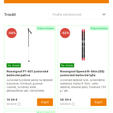
Triediť
Podľa obľúbenosti
Odporúčame
Odporúčame
-
54%
-
52%
Na sklade
Na sklade
Rossignol FT-501 juniorské
Rossignol Speed R-Skin (SS)
bežecké palice
juniorské bežecké lyže
Juniorské turistické palice na bežecké
Juniorské bežecké lyže, vymeniteľná
lyžovanie, hliníkové, gumová
mohérová vložka R-Skin, veľmi
rukoväť, turistický košík,
stabilné, drevené jadro, hmotnosť 730
jednopútkové, pár, čierna/biela.
g / pár.
14.69 €
58.99 €
Kúpiť
Kúpiť
32.64 €
123.55 €