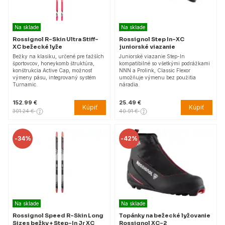
Na sklade
Na sklade
Rossignol R-Skin Ultra Stiff-
Rossignol Step In-XC
XC bežecké lyže
juniorské viazanie
Bežky na klasiku, určené pre ťažších
Juniorské viazanie Step-In
športovcov, honeykomb štruktúra,
kompatibilné so všetkými podrážkami
konštrukcia Active Cap, možnosť
NNN a Prolink, Classic Flexor
výmeny pásu, integrovaný systém
umožňuje výmenu bez použitia
Turnamic.
náradia.
152.99 €
25.49 €
Kúpiť
Kúpiť
301.24 €
40.91 €
-
34%
-
42%
Na sklade
Na sklade
Rossignol Speed R-Skin Long
Topánky na bežecké lyžovanie
Sizes bežky + Step-In Jr XC
Rossignol XC-2