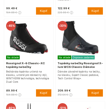
99.49 €
122.99 €
Kúpiť
Kúpiť
164.88 €
226.86 €
-
45%
-
33%
Na sklade
Na sklade
Doprava zadarmo
Rossignol X-6 Classic-XC
Topánky na bežky Rossignol X-
topánky na bežky
Ium WCS Classic Dámske
Bežkárska topánka určená na
Dámske závodné topánky na bežky,
klasiku, určené pre rekreačný štýl,
na klasiku, Expert Classic podošva,
WINTHERM technológia, technológia
Tech Control Wrap+.
Dual Core.
89.99 €
209.99 €
Kúpiť
Kúpiť
164.88 €
313.64 €
-
40%
-
51%