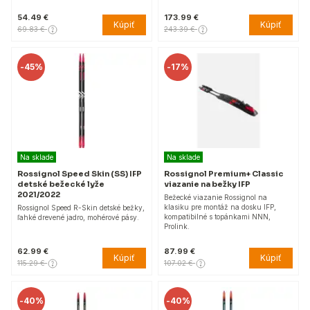
54.49 €
173.99 €
Kúpiť
Kúpiť
69.83 €
243.39 €
-
45%
-
17%
Na sklade
Na sklade
Rossignol Speed Skin (SS) IFP
Rossignol Premium+ Classic
detské bežecké lyže
viazanie na bežky IFP
2021/2022
Bežecké viazanie Rossignol na
klasiku pre montáž na dosku IFP,
Rossignol Speed R-Skin detské bežky,
kompatibilné s topánkami NNN,
ľahké drevené jadro, mohérové pásy.
Prolink.
62.99 €
87.99 €
Kúpiť
Kúpiť
115.29 €
107.02 €
-
40%
-
40%