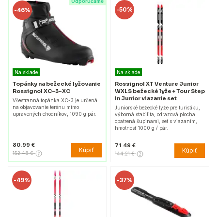
Odporúčame
-
50%
-
46%
Na sklade
Na sklade
Topánky na bežecké lyžovanie
Rossignol XT Venture Junior
Rossignol XC-3-XC
WXLS bežecké lyže + Tour Step
In Junior viazanie set
Všestranná topánka XC-3 je určená
na objavovanie terénu mimo
Juniorské bežecké lyže pre turistiku,
upravených chodníkov, 1090 g pár.
výborná stabilita, odrazová plocha
opatrená šupinami, set s viazaním,
hmotnosť 1000 g / pár.
80.99 €
71.49 €
Kúpiť
Kúpiť
152.48 €
144.21 €
-
49%
-
37%