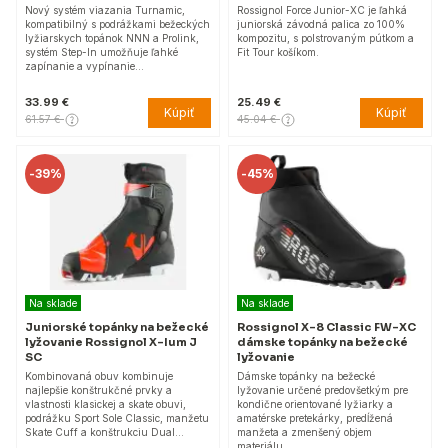
Nový systém viazania Turnamic,
Rossignol Force Junior-XC je ľahká
kompatibilný s podrážkami bežeckých
juniorská závodná palica zo 100%
lyžiarskych topánok NNN a Prolink,
kompozitu, s polstrovaným pútkom a
systém Step-In umožňuje ľahké
Fit Tour košíkom.
zapínanie a vypínanie…
33.99 €
25.49 €
Kúpiť
Kúpiť
61.57 €
45.04 €
-
39%
-
45%
Na sklade
Na sklade
Juniorské topánky na bežecké
Rossignol X-8 Classic FW-XC
lyžovanie Rossignol X-Ium J
dámske topánky na bežecké
SC
lyžovanie
Kombinovaná obuv kombinuje
Dámske topánky na bežecké
najlepšie konštrukčné prvky a
lyžovanie určené predovšetkým pre
vlastnosti klasickej a skate obuvi,
kondične orientované lyžiarky a
podrážku Sport Sole Classic, manžetu
amatérske pretekárky, predĺžená
Skate Cuff a konštrukciu Dual…
manžeta a zmenšený objem
materiálu…