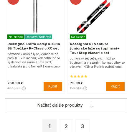
Na sklade
Doprava zadarmo
Na sklade
Rossignol Delta Comp R-Skin
Rossignol XT Venture
Stiff bežky + R-Classic XC set
juniorské lyže so šupinami +
Tour Step viazanie set
Závodné klasické lyže, vymeniteľné
pásy R-Skin mohair, kompatibilné so
Juniorský set bežeckých lyží so
systémom viazania Turnamic®,
šupinami a viazaním, kompatibilný so
ultraľahké jadro Nomex® Honeycomb.
všetkými NNN a Prolink podrážkami.
260.99 €
75.99 €
Kúpiť
Kúpiť
437.60 €
156.61 €
Načítať ďalšie produkty
1
2
3