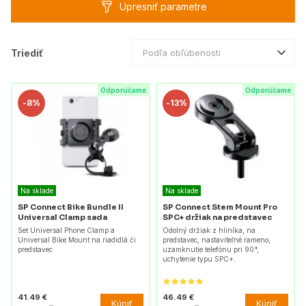
Upresniť parametre
Triediť
Podľa obľúbenosti
Odporúčame
Odporúčame
-
8%
-
13%
Na sklade
Na sklade
SP Connect Bike Bundle II
SP Connect Stem Mount Pro
Universal Clamp sada
SPC+ držiak na predstavec
Set Universal Phone Clamp a
Odolný držiak z hliníka, na
Universal Bike Mount na riadidlá či
predstavec, nastaviteľné rameno,
predstavec
uzamknutie telefónu pri 90°,
uchytenie typu SPC+.
41.49 €
46.49 €
Kúpiť
Kúpiť