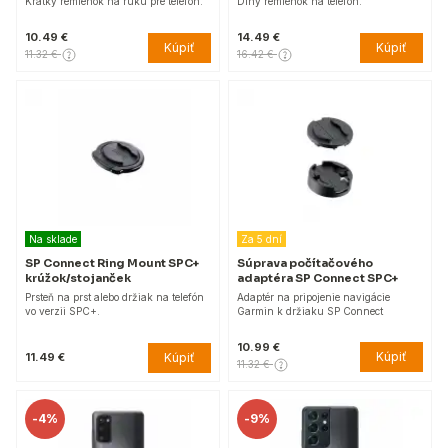
Krátky remienok na ruku pre telefón.
Dlhý remienok na telefón.
10.49 €
14.49 €
Kúpiť
Kúpiť
11.32 €
16.42 €
Na sklade
Za 5 dní
SP Connect Ring Mount SPC+
Súprava počítačového
krúžok/stojanček
adaptéra SP Connect SPC+
Prsteň na prst alebo držiak na telefón
Adaptér na pripojenie navigácie
vo verzii SPC+.
Garmin k držiaku SP Connect
10.99 €
Kúpiť
Kúpiť
11.49 €
11.32 €
-
4%
-
9%