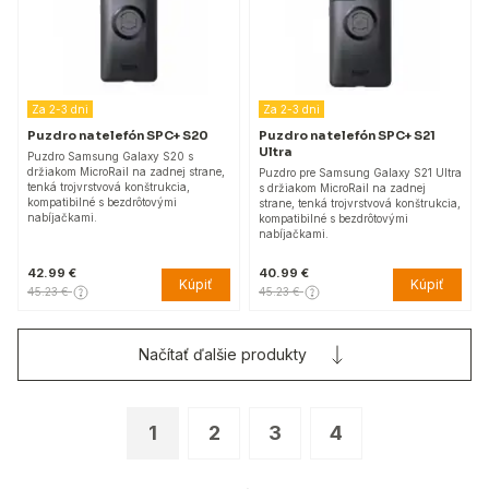
Za 2-3 dni
Za 2-3 dni
Puzdro na telefón SPC+ S20
Puzdro na telefón SPC+ S21
Ultra
Puzdro Samsung Galaxy S20 s
držiakom MicroRail na zadnej strane,
Puzdro pre Samsung Galaxy S21 Ultra
tenká trojvrstvová konštrukcia,
s držiakom MicroRail na zadnej
kompatibilné s bezdrôtovými
strane, tenká trojvrstvová konštrukcia,
nabíjačkami.
kompatibilné s bezdrôtovými
nabíjačkami.
42.99 €
40.99 €
Kúpiť
Kúpiť
45.23 €
45.23 €
Načítať ďalšie produkty
1
2
3
4