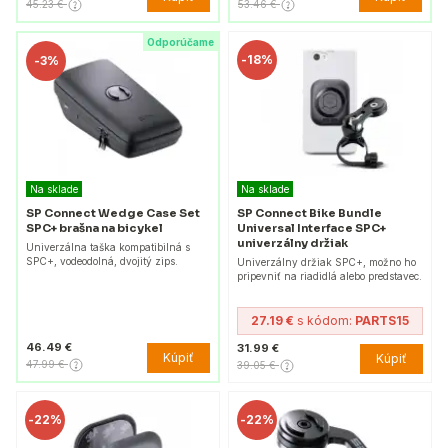
45.23 €
53.46 €
Odporúčame
-
18%
-
3%
Na sklade
Na sklade
SP Connect Wedge Case Set
SP Connect Bike Bundle
SPC+ brašna na bicykel
Universal Interface SPC+
univerzálny držiak
Univerzálna taška kompatibilná s
SPC+, vodeodolná, dvojitý zips.
Univerzálny držiak SPC+, možno ho
pripevniť na riadidlá alebo predstavec.
27.19 €
s kódom:
PARTS15
46.49 €
31.99 €
Kúpiť
Kúpiť
47.99 €
39.05 €
-
22%
-
22%