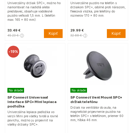
Univerzálny držiak SPC+, možno ho
Univerzálne puzdro na telefón s
namontovať na riadidlá alebo
držiakom SPC+, odolné proti nárazom,
predstavec, obsahuje vodotesné
fleecová vložka, pre telefóny do
puzdro veľkosti 1,5 mm. L (telefón
rozmerov 170 x 80 mm.
max. 165 x 80 mm).
33.49 €
29.99 €
Kúpiť
Kúpiť
45.23 €
32.88 €
-
19%
Na sklade
Na sklade
SP Connect Universaal
SP Connect Vent Mount SPC+
Interface SPC+ Mini lepiaca
držiak telefónu
podložka
Držiak na ventilátor do auta, na
magnetické pripevnenie puzdra na
Univerzálna lepiaca podložka vo
telefón SPC+ s telefónom, priemer 60
verzii Mini pre všetky tvrdé a rovné
mm, hĺbka 46 mm.
povrchy, možno ju pripevniť na
všetky držiaky SPC+.