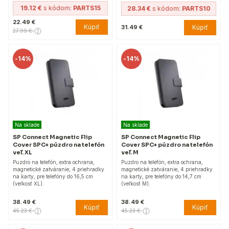
19.12 €
s kódom:
PARTS15
28.34 €
s kódom:
PARTS10
22.49 €
Kúpiť
Kúpiť
31.49 €
27.99 €
-
14%
-
14%
Na sklade
Na sklade
SP Connect Magnetic Flip
SP Connect Magnetic Flip
Cover SPC+ púzdro na telefón
Cover SPC+ púzdro na telefón
veľ. XL
veľ. M
Puzdro na telefón, extra ochrana,
Puzdro na telefón, extra ochrana,
magnetické zatváranie, 4 priehradky
magnetické zatváranie, 4 priehradky
na karty, pre telefóny do 16,5 cm
na karty, pre telefóny do 14,7 cm
(veľkosť XL).
(veľkosť M).
38.49 €
38.49 €
Kúpiť
Kúpiť
45.23 €
45.23 €