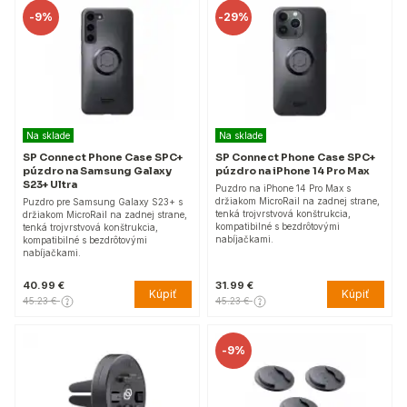
-
9%
-
29%
Na sklade
Na sklade
SP Connect Phone Case SPC+
SP Connect Phone Case SPC+
púzdro na Samsung Galaxy
púzdro na iPhone 14 Pro Max
S23+ Ultra
Puzdro na iPhone 14 Pro Max s
držiakom MicroRail na zadnej strane,
Puzdro pre Samsung Galaxy S23+ s
tenká trojvrstvová konštrukcia,
držiakom MicroRail na zadnej strane,
kompatibilné s bezdrôtovými
tenká trojvrstvová konštrukcia,
nabíjačkami.
kompatibilné s bezdrôtovými
nabíjačkami.
40.99 €
31.99 €
Kúpiť
Kúpiť
45.23 €
45.23 €
-
9%