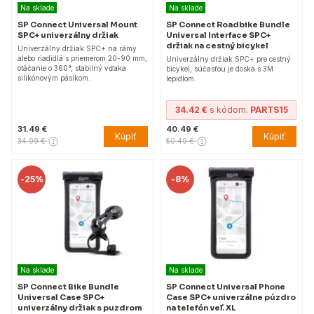
Na sklade
Na sklade
SP Connect Universal Mount
SP Connect Roadbike Bundle
SPC+ univerzálny držiak
Universal Interface SPC+
držiak na cestný bicykel
Univerzálny držiak SPC+ na rámy
alebo riadidlá s priemerom 20-90 mm,
Univerzálny držiak SPC+ pre cestný
otáčanie o 360°, stabilný vďaka
bicykel, súčasťou je doska s 3M
silikónovým pásikom.
lepidlom.
34.42 €
s kódom:
PARTS15
31.49 €
40.49 €
Kúpiť
Kúpiť
34.99 €
50.49 €
-
25%
-
8%
Na sklade
Na sklade
SP Connect Bike Bundle
SP Connect Universal Phone
Universal Case SPC+
Case SPC+ univerzálne púzdro
univerzálny držiak s puzdrom
na telefón veľ. XL