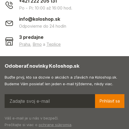
+421 222 205 131
Po - Pi: 10:00 až 16:00 hod.
info@koloshop.sk
Odpovieme do 24 hodín
3 predajne
Praha
,
Brno
a
Teplice
Odoberať novinky Koloshop.sk
Buďte prvý, kto sa dozvie o akciách a zľavách na Koloshop.sk.
Budeme Vám posielať len jeden e-mail týždenne, nikdy viac.
Prihlásiť sa
Váš e-mail je u nás v bezpečí.
Prečítajte si viac o
ochrane súkromia
.