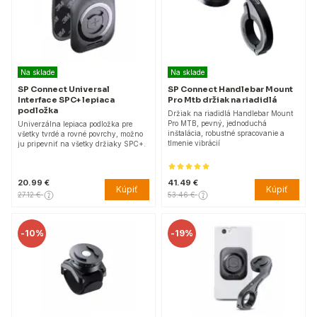
Na sklade
Na sklade
SP Connect Universal
SP Connect Handlebar Mount
Interface SPC+ lepiaca
Pro Mtb držiak na riadidlá
podložka
Držiak na riadidlá Handlebar Mount
Pro MTB, pevný, jednoduchá
Univerzálna lepiaca podložka pre
inštalácia, robustné spracovanie a
všetky tvrdé a rovné povrchy, možno
tlmenie vibrácií
ju pripevniť na všetky držiaky SPC+.
20.99 €
41.49 €
Kúpiť
Kúpiť
27.12 €
53.46 €
-
10%
-
19%