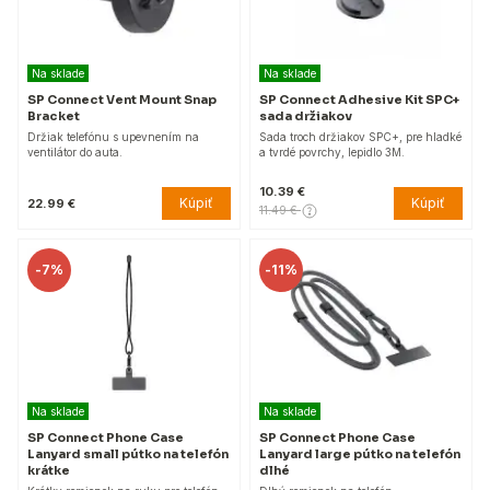
Na sklade
Na sklade
SP Connect Vent Mount Snap
SP Connect Adhesive Kit SPC+
Bracket
sada držiakov
Držiak telefónu s upevnením na
Sada troch držiakov SPC+, pre hladké
ventilátor do auta.
a tvrdé povrchy, lepidlo 3M.
10.39 €
Kúpiť
Kúpiť
22.99 €
11.49 €
-
7%
-
11%
Na sklade
Na sklade
SP Connect Phone Case
SP Connect Phone Case
Lanyard small pútko na telefón
Lanyard large pútko na telefón
krátke
dlhé