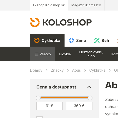
E-shop Koloshop.sk
Magazín iDomestik
Cyklistika
Zima
Beh
Elektrobicykle,
Všetko
Bicykle
Kom
diely
Domov
Značky
Abus
Cyklistika
Ob
Ab
Cena a dostupnosť
Zabezp
ochranu
vysokok