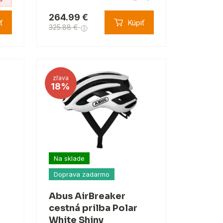
264.99 €
ť
Kúpiť
325.88 €
zľava
18%
Na sklade
Doprava zadarmo
Abus AirBreaker
cestná prilba Polar
u
White Shiny