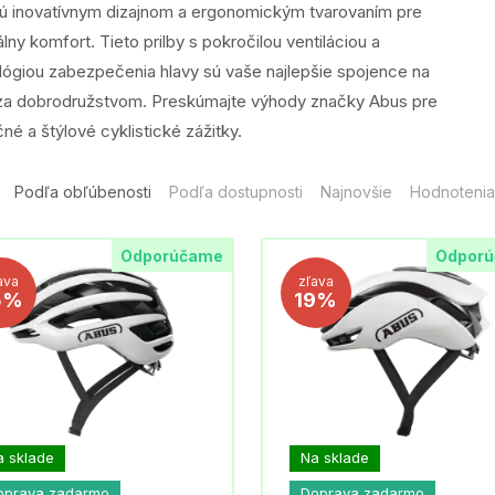
jú inovatívnym dizajnom a ergonomickým tvarovaním pre
ny komfort. Tieto prilby s pokročilou ventiláciou a
lógiou zabezpečenia hlavy sú vaše najlepšie spojence na
za dobrodružstvom. Preskúmajte výhody značky Abus pre
é a štýlové cyklistické zážitky.
Podľa obľúbenosti
Podľa dostupnosti
Najnovšie
Hodnotenia
Odporúčame
Odpor
ava
zľava
5%
19%
a sklade
Na sklade
oprava zadarmo
Doprava zadarmo