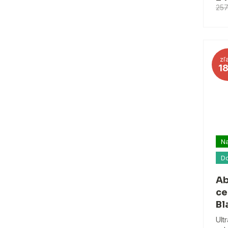
257
zľ
1
Na
D
Ab
ce
Bl
Ult