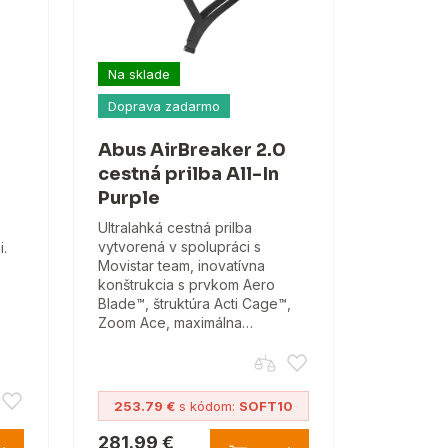
Na sklade
Doprava zadarmo
Abus AirBreaker 2.0
cestná prilba All-In
Purple
Ultralahká cestná prilba
vytvorená v spolupráci s
i.
Movistar team, inovatívna
konštrukcia s prvkom Aero
Blade™, štruktúra Acti Cage™,
Zoom Ace, maximálna…
253.79 €
s kódom:
SOFT10
281.99 €