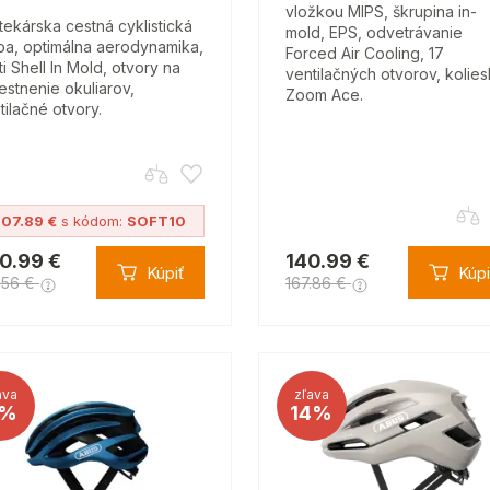
vložkou MIPS, škrupina in-
tekárska cestná cyklistická
mold, EPS, odvetrávanie
lba, optimálna aerodynamika,
Forced Air Cooling, 17
ti Shell In Mold, otvory na
ventilačných otvorov, kolie
estnenie okuliarov,
Zoom Ace.
tilačné otvory.
07.89 €
s kódom:
SOFT10
0.99 €
140.99 €
Kúpiť
Kúpi
.56 €
167.86 €
ava
zľava
%
14%