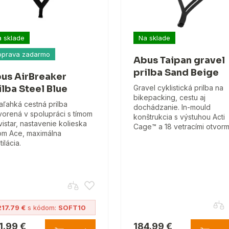
 sklade
Na sklade
oprava zadarmo
Abus Taipan gravel
prilba Sand Beige
us AirBreaker
ilba Steel Blue
Gravel cyklistická prilba na
bikepacking, cestu aj
raľahká cestná prilba
dochádzanie. In-mould
vorená v spolupráci s tímom
konštrukcia s výstuhou Acti
istar, nastavenie kolieska
Cage™ a 18 vetracími otvorm
m Ace, maximálna
ilácia.
217.79 €
s kódom:
SOFT10
1.99 €
184.99 €