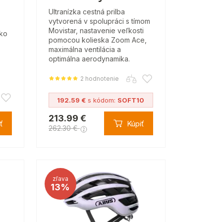
Ultranízka cestná prilba
vytvorená v spolupráci s tímom
Movistar, nastavenie veľkosti
sko
pomocou kolieska Zoom Ace,
maximálna ventilácia a
optimálna aerodynamika.
2 hodnotenie
192.59 €
s kódom:
SOFT10
213.99 €
ť
Kúpiť
262.30 €
zľava
13%