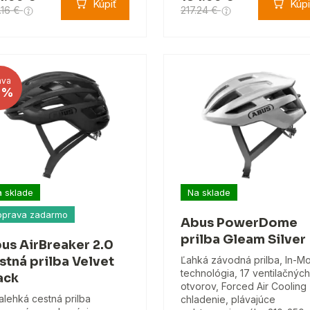
Kúpiť
Kúpi
.16 €
217.24 €
ava
8%
 sklade
Na sklade
oprava zadarmo
Abus PowerDome
prilba Gleam Silver
us AirBreaker 2.0
stná prilba Velvet
Ľahká závodná prilba, In-M
technológia, 17 ventilačných
ack
otvorov, Forced Air Cooling
ralehká cestná prilba
chladenie, plávajúce