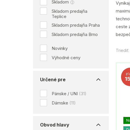
Skladom
Vynika
maximál
Skladom predajňa
Teplice
techno
Skladom predajňa Praha
ceste 
Skladom predajňa Brno
bezpečn
Novinky
Triediť:
Výhodné ceny
zľ
1
Určené pre
Pánske / UNI
(31)
Dámske
(11)
N
Obvod hlavy
D