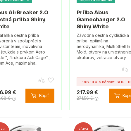
us AirBreaker 2.0
Prilba Abus
stná prilba Shiny
Gamechanger 2.0
ite
Shiny White
raľahká cestná prilba
Závodná cestná cyklistická
vorená v spolupráci s
prilba, optimálna
istar team, inovatívna
aerodynamika, Multi Shell In
štrukcia s prvkom Aero
Mold, otvory na umiestneni
de™, štruktúra Acti Cage™,
okuliarov, vetracie otvory.
om Ace, maximálna…
196.19 €
s kódom:
SOFT1
6.99 €
217.99 €
Kúpiť
Kúpi
5.88 €
271.56 €
ava
zľava