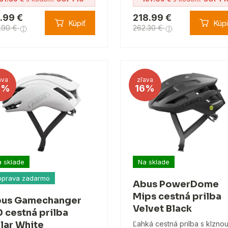
.99 €
218.99 €
Kúpiť
Kúpi
.90 €
262.30 €
ava
zľava
4%
16%
 sklade
Na sklade
oprava zadarmo
Abus PowerDome
Mips cestná prilba
us Gamechanger
Velvet Black
0 cestná prilba
lar White
Ľahká cestná prilba s klzno