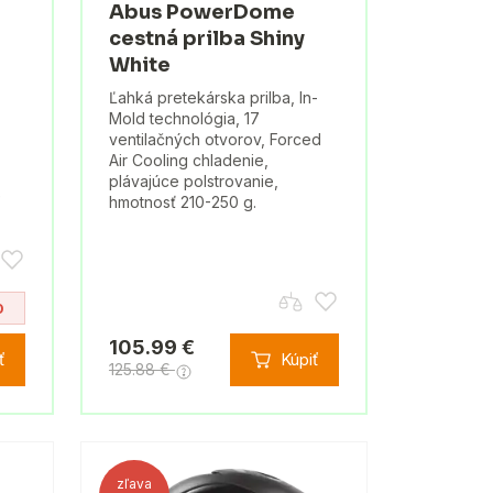
Abus PowerDome
cestná prilba Shiny
White
Ľahká pretekárska prilba, In-
Mold technológia, 17
ventilačných otvorov, Forced
Air Cooling chladenie,
plávajúce polstrovanie,
e
hmotnosť 210-250 g.
0
105.99 €
ť
Kúpiť
125.88 €
zľava