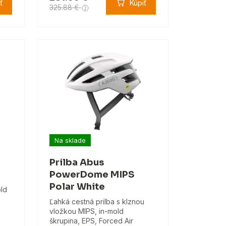
ť
Kúpiť
325.88 €
Na sklade
Prilba Abus
PowerDome MIPS
Polar White
old
Ľahká cestná prilba s klznou
vložkou MIPS, in-mold
škrupina, EPS, Forced Air