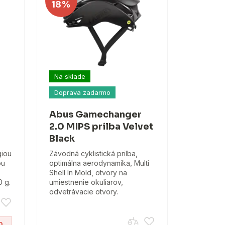
18%
Na sklade
Doprava zadarmo
Abus Gamechanger
2.0 MIPS prilba Velvet
Black
giou
Závodná cyklistická prilba,
ou
optimálna aerodynamika, Multi
Shell In Mold, otvory na
0 g.
umiestnenie okuliarov,
odvetrávacie otvory.
0