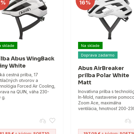
3%
16%
 sklade
Na sklade
Doprava zadarmo
ilba Abus WingBack
iny White
Abus AirBreaker
ká cestná prilba, 17
prilba Polar White
tilačných otvorov a
Matt
hnológia Forced Air Cooling,
Inovatívna prilba s technoló
prava na QUIN, váha 230-
In-Mold, nastavenie pomoc
 g.
Zoom Ace, maximálna
ventilácia, hmotnosť 200-23
81.89 €
s kódom:
SOFT10
197.09 €
s kódom:
SOFT1