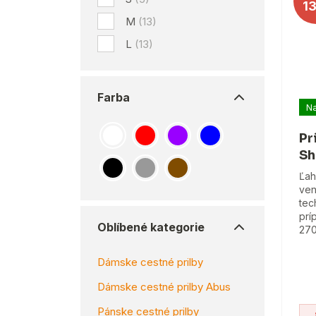
1
M
(13)
L
(13)
Farba
Na
Pr
Sh
Ľah
ven
tec
prí
Oblíbené kategorie
270
Dámske cestné prilby
Dámske cestné prilby Abus
Pánske cestné prilby