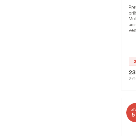
Pre
pri
Mul
umi
ven
2
23
271
zľ
5