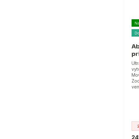
Na
D
Ab
pr
Ult
vyt
Mov
Zoo
vent
24