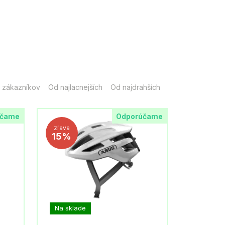
 zákazníkov
Od najlacnejších
Od najdrahších
účame
Odporúčame
zľava
15%
Na sklade