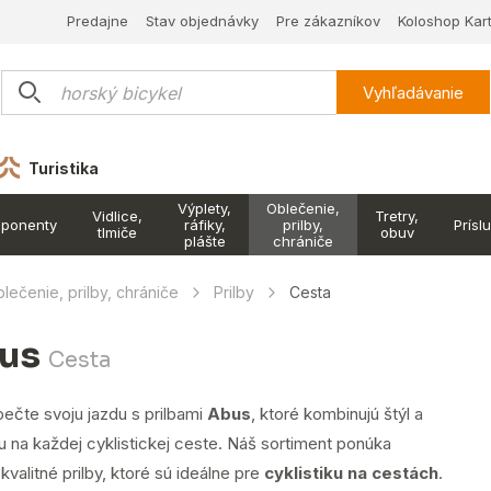
Predajne
Stav objednávky
Pre zákazníkov
Koloshop Kar
Vyhľadávanie
Turistika
Výplety,
Oblečenie,
Vidlice,
Tretry,
ponenty
ráfiky,
prilby,
Prísl
tlmiče
obuv
plášte
chrániče
lečenie, prilby, chrániče
Prilby
Cesta
us
Cesta
ečte svoju jazdu s prilbami
Abus
, ktoré kombinujú štýl a
 na každej cyklistickej ceste. Náš sortiment ponúka
valitné prilby, ktoré sú ideálne pre
cyklistiku na cestách
.