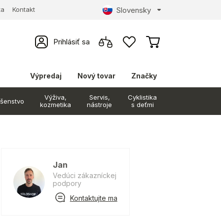
Slovensky
ta
Kontakt
Prihlásiť sa
Výpredaj
Nový tovar
Značky
Výživa,
Servis,
Cyklistika
ušenstvo
kozmetika
nástroje
s deťmi
Jan
Vedúci zákazníckej
podpory
Kontaktujte ma