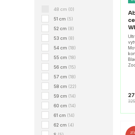
48 cm
(0)
Ab
51 cm
(5)
ce
Wh
52 cm
(8)
Ult
53 cm
(8)
vyt
54 cm
(18)
Mov
kon
55 cm
(18)
Bla
Zo
56 cm
(15)
57 cm
(18)
58 cm
(22)
27
59 cm
(14)
32
60 cm
(14)
61 cm
(14)
62 cm
(4)
zľ
S
(5)