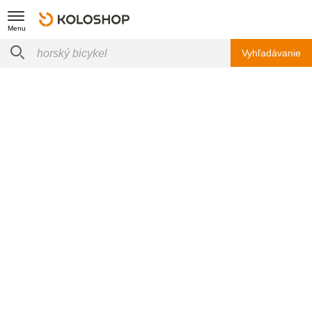
Menu
Vyhľadávanie
Aerozine
Aerozine
Cyklistika
Zažite
nekompromisný výkon
s produktmi značky
Aerozine
v
kategórii
cyklistika
. Aerozine ponúka vysoko kvalitné
komponenty, ktoré zlepšia váš zážitok z jazdy. Od ľahkých
hliníkových kľúk
po
odpružené vidlice
, Aerozine spája inovácie
so spoľahlivosťou. Navrhnuté pre cyklistov, ktorí požadujú
najlepšie, výrobky Aerozine zvyšujú komfort, výkon a rýchlosť.
Posuňte svoje hranice a objavte sortiment Aerozine ešte dnes!
Pokračujte vo výbere
Komponenty