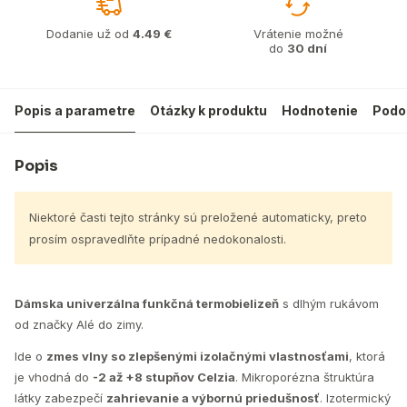
Dodanie už od
4.49 €
Vrátenie možné
do
30 dní
Popis a parametre
Otázky k produktu
Hodnotenie
Podo
Popis
Niektoré časti tejto stránky sú preložené automaticky, preto
prosím ospravedlňte prípadné nedokonalosti.
Dámska univerzálna funkčná termobielizeň
s dlhým rukávom
od značky Alé do zimy.
Ide o
zmes vlny so zlepšenými izolačnými vlastnosťami
, ktorá
je vhodná do
-2 až +8 stupňov Celzia
. Mikroporézna štruktúra
látky zabezpečí
zahrievanie a výbornú priedušnosť
. Izotermický