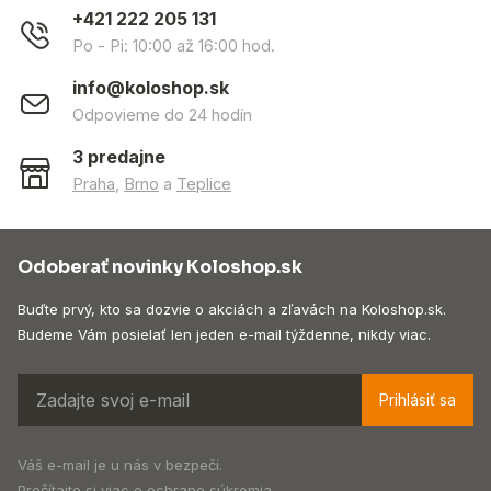
+421 222 205 131
Po - Pi: 10:00 až 16:00 hod.
info@koloshop.sk
Odpovieme do 24 hodín
3 predajne
Praha
,
Brno
a
Teplice
Odoberať novinky Koloshop.sk
Buďte prvý, kto sa dozvie o akciách a zľavách na Koloshop.sk.
Budeme Vám posielať len jeden e-mail týždenne, nikdy viac.
Prihlásiť sa
Váš e-mail je u nás v bezpečí.
Prečítajte si viac o
ochrane súkromia
.