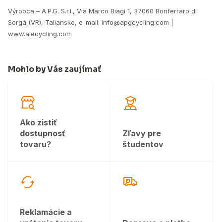
Výrobca – A.P.G. S.r.l., Via Marco Biagi 1, 37060 Bonferraro di
Sorgà (VR), Taliansko, e-mail: info@apgcycling.com |
www.alecycling.com
Mohlo by Vás zaujímať
Ako zistiť
dostupnosť
Zľavy pre
tovaru?
študentov
Reklamácie a