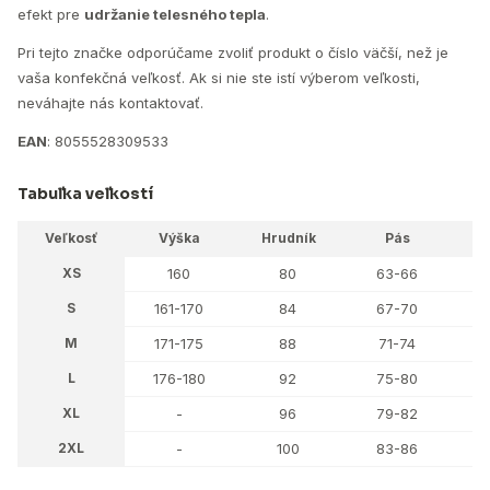
efekt pre
udržanie telesného tepla
.
Pri tejto značke odporúčame zvoliť produkt o číslo väčší, než je
vaša konfekčná veľkosť. Ak si nie ste istí výberom veľkosti,
neváhajte nás kontaktovať.
EAN
: 8055528309533
Tabuľka veľkostí
Veľkosť
Výška
Hrudník
Pás
XS
160
80
63-66
S
161-170
84
67-70
M
171-175
88
71-74
L
176-180
92
75-80
1
XL
-
96
79-82
1
2XL
-
100
83-86
1