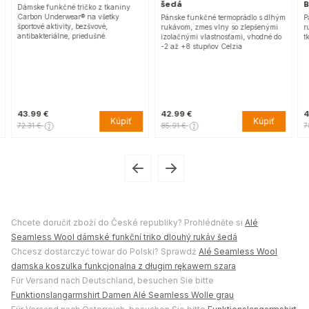
šedá
B
Dámske funkčné tričko z tkaniny
Carbon Underwear® na všetky
Pánske funkčné termoprádlo s dlhým
P
športové aktivity, bezšvové,
rukávom, zmes vlny so zlepšenými
r
antibakteriálne, priedušné.
izolačnými vlastnosťami, vhodné do
t
-2 až +8 stupňov Celzia
43.99 €
42.99 €
4
Kúpiť
Kúpiť
72.31 €
85.91 €
7
Chcete doručit zboží do České republiky? Prohlédněte si
Alé
Seamless Wool dámské funkční triko dlouhý rukáv šedá
Chcesz dostarczyć towar do Polski? Sprawdź
Alé Seamless Wool
damska koszulka funkcjonalna z długim rękawem szara
Für Versand nach Deutschland, besuchen Sie bitte
Funktionslangarmshirt Damen Alé Seamless Wolle grau