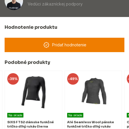
Vedúci zákazníckej podpory
Hodnotenie produktu
Pridať hodnotenie
Podobné produkty
-
39%
-
49%
Na sklade
Na sklade
SIXS F TS2 dámske funkčné
Alé Seamless Wool pánske
C
tričko dlhý rukáv čierna
funkčné tričko dlhý rukáv
p