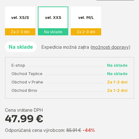
vel. XS/S
vel. XXS
vel. M/L
Za 2-3 dni
Na sklade
Za 2-3 dni
Na sklade
Expedícia možná zajtra (
možnosti dopravy
)
E-shop
Na sklade
Obchod Teplice
Na sklade
Obchod v Prahe
Za 1-2 dni
Obchod Brno
Za 1-2 dni
Cena vrátane DPH
47.99 €
Odporúčaná cena výrobcom:
85.91 €
-44%