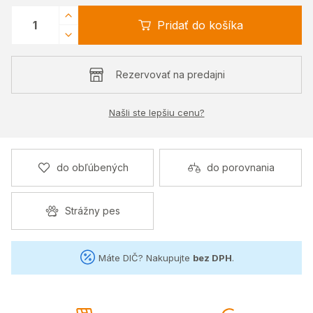
Pridať do košíka
Rezervovať na predajni
Našli ste lepšiu cenu?
do obľúbených
do porovnania
Strážny pes
Máte DIČ? Nakupujte
bez DPH
.