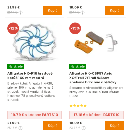
21.99 €
18.09 €
Kúpiť
Kúpiť
25.17 €
25.17 €
-
12%
-
19%
Na sklade
Na sklade
Alligator HK-R18 brzdový
Aligator HK-CSP57 Avid
kotúč 160 mm modrá
XO/Trail 7/Trail 9/Sram
spekané brzdové doštičky
Brzdový kotúč Alligator HK-R18,
priemer 160 mm, uchytenie na 6
Spekané brzdové doštičky Aligator pre
skrutiek, modrá vnútorná časť,
brzdy Avid XO/Trail 7/Trail 9/Sram
hmotnosť 78 g, dodávaný vrátane
Guide.
skrutiek.
19.79 €
s kódom:
PARTS10
17.18 €
s kódom:
PARTS10
21.99 €
19.09 €
Kúpiť
Kúpiť
25.17 €
23.76 €