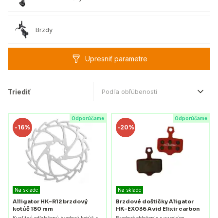
Brzdy
Upresniť parametre
Triediť
Podľa obľúbenosti
Odporúčame
Odporúčame
-
16%
-
20%
Na sklade
Na sklade
Alligator HK-R12 brzdový
Brzdové doštičky Aligator
kotúč 180 mm
HK-EX036 Avid Elixir carbon
Kvalitný odľahčený brzdový kotúč s
Brzdové obloženie s vysokým