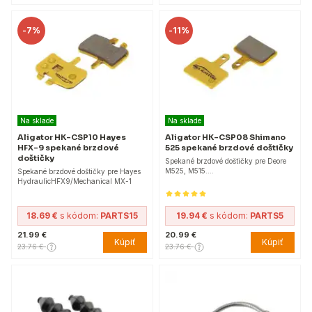
-
7%
-
11%
Na sklade
Na sklade
Aligator HK-CSP10 Hayes
Aligator HK-CSP08 Shimano
HFX-9 spekané brzdové
525 spekané brzdové doštičky
doštičky
Spekané brzdové doštičky pre Deore
M525, M515....
Spekané brzdové doštičky pre Hayes
HydraulicHFX9/Mechanical MX-1
18.69 €
s kódom:
PARTS15
19.94 €
s kódom:
PARTS5
21.99 €
20.99 €
Kúpiť
Kúpiť
23.76 €
23.76 €