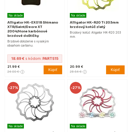
Na sklade
Na sklade
Alligator HK-EX018 Shimano
Alligator HK-R20 Ti 203mm
XTR/Saint/Deore XT
brzdový kotúč zlatý
2004/Hone karbónové
Brzdový kotúč Aligator HK-R20 203
brzdové doštičky
mm.
Brzdové obloženie s vysokým
obsahom carbonu.
18.69 €
s kódom:
PARTS15
21.99 €
20.99 €
Kúpiť
Kúpiť
24.00 €
28.64 €
-
27%
-
27%
Na sklade
Na sklade