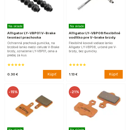
Na sklade
Na sklade
Alligator LY-VBP01 V-Brake
Alligator LY-VBP08 flexibilné
tesniaci prachovka
vodítko pre V-brake brzdy
Ochranná prachová gumička, na
Flexibilné kovové vodiace lanko
brzdové lanko medzi čeľuste V-Brake
Alligator LY-VBP08, určené pre V-
brzdy, označenie LY-VBP01, cena a
brzdy, bez gumičky.
predaj za kus.
Kúpiť
Kúpiť
0.30 €
1.13 €
-
15%
-
21%
Na sklade
Na sklade