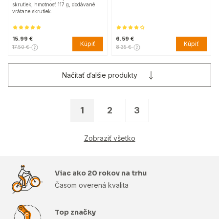
skrutiek, hmotnosť 117 g, dodávané
vrátane skrutiek.
15.99 €
6.59 €
Kúpiť
Kúpiť
17.50 €
8.35 €
Načítať ďalšie produkty
1
2
3
Zobraziť všetko
Viac ako 20 rokov na trhu
Časom overená kvalita
Top značky