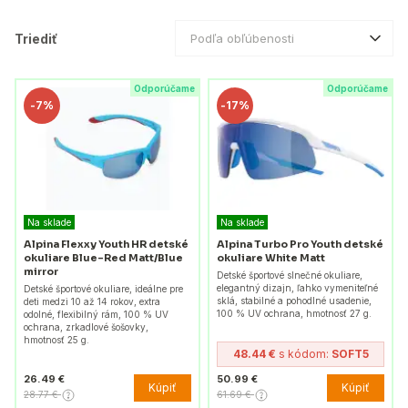
Triediť
Podľa obľúbenosti
Odporúčame
Odporúčame
-
7%
-
17%
Na sklade
Na sklade
Alpina Flexxy Youth HR detské
Alpina Turbo Pro Youth detské
okuliare Blue-Red Matt/Blue
okuliare White Matt
mirror
Detské športové slnečné okuliare,
elegantný dizajn, ľahko vymeniteľné
Detské športové okuliare, ideálne pre
sklá, stabilné a pohodlné usadenie,
deti medzi 10 až 14 rokov, extra
100 % UV ochrana, hmotnosť 27 g.
odolné, flexibilný rám, 100 % UV
ochrana, zrkadlové šošovky,
hmotnosť 25 g.
48.44 €
s kódom:
SOFT5
26.49 €
50.99 €
Kúpiť
Kúpiť
28.77 €
61.69 €