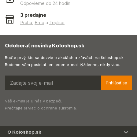
Odpovieme do 24 hodín
3 predajne
Praha
,
Brno
a
Teplice
Odoberať novinky Koloshop.sk
Buďte prvý, kto sa dozvie o akciách a zľavách na Koloshop.sk.
Budeme Vám posielať len jeden e-mail týždenne, nikdy viac.
Prihlásiť sa
Váš e-mail je u nás v bezpečí.
Prečítajte si viac o
ochrane súkromia
.
O Koloshop.sk