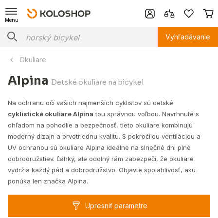
Menu
Vyhľadávanie
Okuliare
Alpina
Detské okuliare na bicykel
Na ochranu očí vašich najmenších cyklistov sú detské
cyklistické okuliare Alpina
tou správnou voľbou. Navrhnuté s
ohľadom na pohodlie a bezpečnosť, tieto okuliare kombinujú
moderný dizajn a prvotriednu kvalitu. S pokročilou ventiláciou a
UV ochranou sú okuliare Alpina ideálne na slnečné dni plné
dobrodružstiev. Ľahký, ale odolný rám zabezpečí, že okuliare
vydržia každý pád a dobrodružstvo. Objavte spolahlivosť, akú
ponúka len značka Alpina.
Upresniť parametre