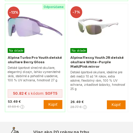
Odporúčame
-
7%
-
13%
Na sklade
Na sklade
Alpina Turbo Pro Youth detské
Alpina Flexxy Youth JR detské
okuliare Berry Gloss
okuliare White-Purple
Matt/Pink mirror
Detské športové slnečné okuliare,
elegantný dizajn, ľahko vymeniteľné
Detské športové okuliare, ideálne pre
sklá, stabilné a pohodlné usadenie,
deti medzi 10 až 14 rokov, extra
100 % UV ochrana, hmotnosť 27 g.
odolné, flexibilný rám, 100 % UV
ochrana, zrkadlové šošovky, hmotnosť
25 g.
50.82 €
s kódom:
SOFT5
53.49 €
26.49 €
Kúpiť
Kúpiť
61.69 €
28.77 €
Viac ako 20 rokov na trhu