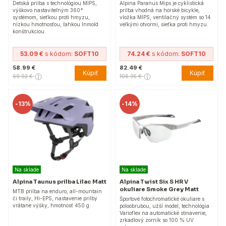
Detská prilba s technológiou MIPS,
Alpina Paranus Mips je cyklistická
výškovo nastaviteľným 360°
prilba vhodná na horské bicykle,
systémom, sieťkou proti hmyzu,
vložka MIPS, ventilačný systém so 14
nízkou hmotnosťou, ľahkou Inmold
veľkými otvormi, sieťka proti hmyzu.
konštrukciou.
53.09 €
s kódom:
SOFT10
74.24 €
s kódom:
SOFT10
58.99 €
82.49 €
Kúpiť
Kúpiť
69.92 €
106.95 €
-
13%
-
14%
Na sklade
Na sklade
Alpina Taunus prilba Lilac Matt
Alpina Twist Six S HR V
okuliare Smoke Grey Matt
MTB prilba na enduro, all-mountain
či traily, Hi-EPS, nastavenie prilby
Športové fotochromatické okuliare s
vrátane výšky, hmotnosť 450 g.
poloobrubou, užší model, technológia
Varioflex na automatické stmavenie,
zrkadlový zorník so 100 % UV