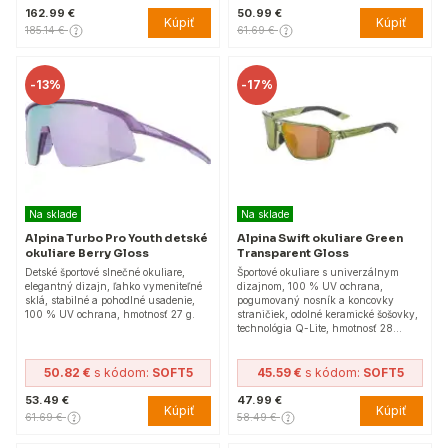
162.99 €
50.99 €
Kúpiť
Kúpiť
185.14 €
61.69 €
-
13%
-
17%
Na sklade
Na sklade
Alpina Turbo Pro Youth detské
Alpina Swift okuliare Green
okuliare Berry Gloss
Transparent Gloss
Detské športové slnečné okuliare,
Športové okuliare s univerzálnym
elegantný dizajn, ľahko vymeniteľné
dizajnom, 100 % UV ochrana,
sklá, stabilné a pohodlné usadenie,
pogumovaný nosník a koncovky
100 % UV ochrana, hmotnosť 27 g.
straničiek, odolné keramické šošovky,
technológia Q-Lite, hmotnosť 28…
50.82 €
s kódom:
SOFT5
45.59 €
s kódom:
SOFT5
53.49 €
47.99 €
Kúpiť
Kúpiť
61.69 €
58.49 €