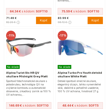
ochranou,…
64.34 €
s kódom:
SOFT10
75.59 €
s kódom:
SOFT10
71.49 €
83.99 €
Kúpiť
Kúpiť
82.26 €
98.72 €
-
11%
-
17%
Na sklade
Na sklade
Alpina Twist Six HR QV
Alpina Turbo Pro Youth detské
okuliare Midnight Grey Matt
okuliare White Matt
Športové fotochromatické okuliare s
Detské športové slnečné okuliare,
poloobrubou, technológia QV na
elegantný dizajn, ľahko vymeniteľné
zvýšenie kontrastu a automatické
sklá, stabilné a pohodlné usadenie,
stmavenie, zrkadlový zorník so 100 %
100 % UV ochrana, hmotnosť 27 g.
UV ochranou,…
146.69 €
s kódom:
SOFT10
48.44 €
s kódom:
SOFT5