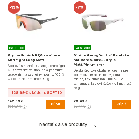
-
13%
-
7%
Na sklade
Na sklade
Alpina Sonic HR QV okuliare
Alpina Flexxy Youth JR detské
Midnight Grey Matt
okuliare White-Purple
Matt/Pink mirror
Športové slnečné okuliare, technológia
QuattroVarioflex, stabilné a pohodlné
Detské športové okuliare, ideálne pre
usadenie, nastaviteľný nosník, 100 %
deti medzi 10 až 14 rokov, extra
UV ochrana, hmotnosť 30 g.
odolné, flexibilný rám, 100 % UV
ochrana, zrkadlové šošovky, hmotnosť
25 g.
128.69 €
s kódom:
SOFT10
142.99 €
26.49 €
Kúpiť
Kúpiť
164.57 €
28.77 €
Načítať ďalšie produkty