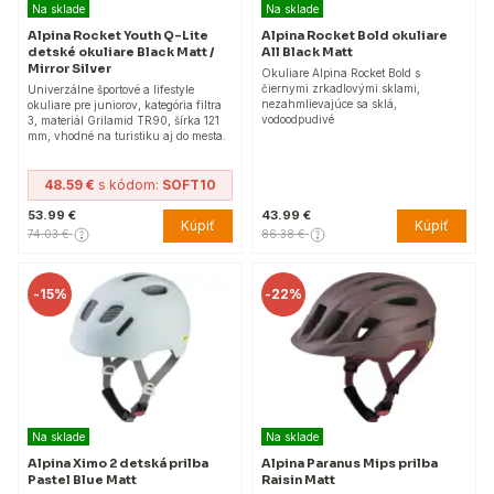
Na sklade
Na sklade
Alpina Rocket Youth Q-Lite
Alpina Rocket Bold okuliare
detské okuliare Black Matt /
All Black Matt
Mirror Silver
Okuliare Alpina Rocket Bold s
čiernymi zrkadlovými sklami,
Univerzálne športové a lifestyle
nezahmlievajúce sa sklá,
okuliare pre juniorov, kategória filtra
vodoodpudivé
3, materiál Grilamid TR90, šírka 121
mm, vhodné na turistiku aj do mesta.
48.59 €
s kódom:
SOFT10
53.99 €
43.99 €
Kúpiť
Kúpiť
74.03 €
86.38 €
-
15%
-
22%
Na sklade
Na sklade
Alpina Ximo 2 detská prilba
Alpina Paranus Mips prilba
Pastel Blue Matt
Raisin Matt