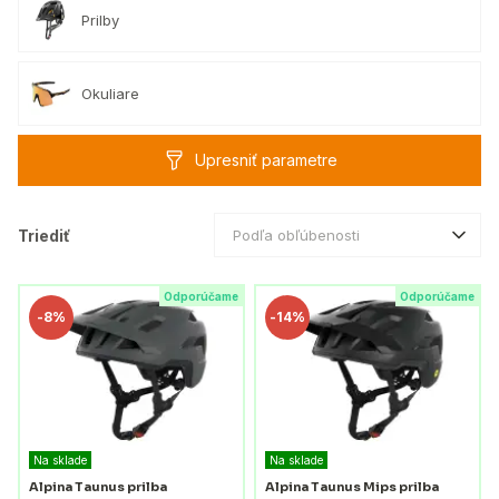
Prilby
Okuliare
Upresniť parametre
Triediť
Podľa obľúbenosti
Odporúčame
Odporúčame
-
8%
-
14%
Na sklade
Na sklade
Alpina Taunus prilba
Alpina Taunus Mips prilba