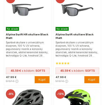
Na sklade
Na sklade
Alpina Swift HR okuliare Black
Alpina Swift okuliare Black
Matt
Matt
Športové okuliare s univerzálnym
Športové okuliare s univerzálnym
dizajnom, 100 % UV ochrana,
dizajnom, 100 % UV ochrana,
pogumovaný nosník a koncovky
pogumovaný nosník a koncovky
straničiek, odolné keramické šošovky,
straničiek, odolné keramické šošovky,
technológia Q-Lite, hmotnosť 28…
technológia Q-Lite, hmotnosť 28…
45.59 €
s kódom:
SOFT5
45.59 €
s kódom:
SOFT5
47.99 €
47.99 €
Kúpiť
Kúpiť
57.57 €
57.57 €
-
8%
-
13%