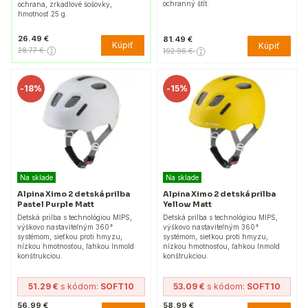
ochranný štít.
ochrana, zrkadlové šošovky,
hmotnosť 25 g.
26.49 €
81.49 €
Kúpiť
Kúpiť
28.77 €
192.96 €
-
18%
-
15%
Na sklade
Na sklade
Alpina Ximo 2 detská prilba
Alpina Ximo 2 detská prilba
Pastel Purple Matt
Yellow Matt
Detská prilba s technológiou MIPS,
Detská prilba s technológiou MIPS,
výškovo nastaviteľným 360°
výškovo nastaviteľným 360°
systémom, sieťkou proti hmyzu,
systémom, sieťkou proti hmyzu,
nízkou hmotnosťou, ľahkou Inmold
nízkou hmotnosťou, ľahkou Inmold
konštrukciou.
konštrukciou.
51.29 €
s kódom:
SOFT10
53.09 €
s kódom:
SOFT10
56.99 €
58.99 €