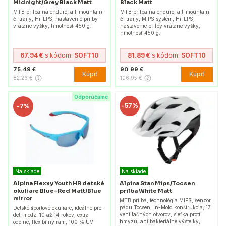
Midnight/Grey Black Matt
Black Matt
MTB prilba na enduro, all-mountain
MTB prilba na enduro, all-mountain
či traily, Hi-EPS, nastavenie prilby
či traily, MIPS systém, Hi-EPS,
vrátane výšky, hmotnosť 450 g.
nastavenie prilby vrátane výšky,
hmotnosť 450 g.
67.94 €
s kódom:
SOFT10
81.89 €
s kódom:
SOFT10
75.49 €
90.99 €
Kúpiť
Kúpiť
82.26 €
106.95 €
Odporúčame
-
57%
-
7%
Na sklade
Na sklade
Alpina Flexxy Youth HR detské
Alpina Stan Mips/Tocsen
okuliare Blue-Red Matt/Blue
prilba White Matt
mirror
MTB prilba, technológia MIPS, senzor
pádu Tocsen, In-Mold konštrukcia, 17
Detské športové okuliare, ideálne pre
ventilačných otvorov, sieťka proti
deti medzi 10 až 14 rokov, extra
hmyzu, antibakteriálne výstelky,
odolné, flexibilný rám, 100 % UV