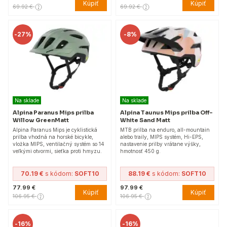
Kúpiť
Kúpiť
69.92 €
69.92 €
-
27%
-
8%
Na sklade
Na sklade
Alpina Paranus Mips prilba
Alpina Taunus Mips prilba Off-
Willow GreenMatt
White Sand Matt
Alpina Paranus Mips je cyklistická
MTB prilba na enduro, all-mountain
prilba vhodná na horské bicykle,
alebo traily, MIPS systém, Hi-EPS,
vložka MIPS, ventilačný systém so 14
nastavenie prilby vrátane výšky,
veľkými otvormi, sieťka proti hmyzu.
hmotnosť 450 g.
70.19 €
s kódom:
SOFT10
88.19 €
s kódom:
SOFT10
77.99 €
97.99 €
Kúpiť
Kúpiť
106.95 €
106.95 €
-
16%
-
16%