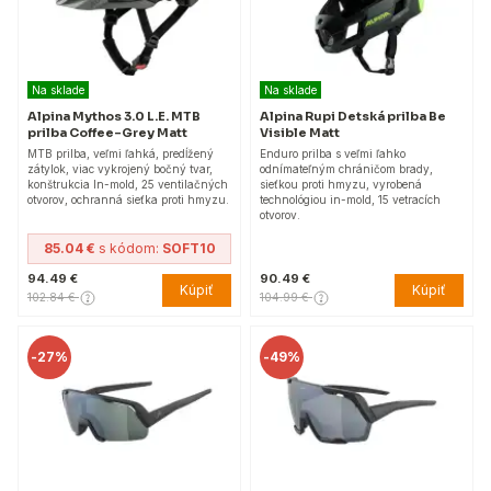
Na sklade
Na sklade
Alpina Mythos 3.0 L.E. MTB
Alpina Rupi Detská prilba Be
prilba Coffee-Grey Matt
Visible Matt
MTB prilba, veľmi ľahká, predĺžený
Enduro prilba s veľmi ľahko
zátylok, viac vykrojený bočný tvar,
odnímateľným chráničom brady,
konštrukcia In-mold, 25 ventilačných
sieťkou proti hmyzu, vyrobená
otvorov, ochranná sieťka proti hmyzu.
technológiou in-mold, 15 vetracích
otvorov.
85.04 €
s kódom:
SOFT10
94.49 €
90.49 €
Kúpiť
Kúpiť
102.84 €
104.99 €
-
27%
-
49%