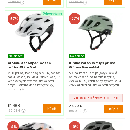
Kúpiť
Kúpiť
82.26 €
106.95 €
Odporúčame
-
27%
-
57%
Na sklade
Na sklade
Alpina Stan Mips/Tocsen
Alpina Paranus Mips prilba
prilba White Matt
Willow GreenMatt
MTB prilba, technológia MIPS, senzor
Alpina Paranus Mips je cyklistická
pádu Tocsen, In-Mold konštrukcia, 17
prilba vhodná na horské bicykle,
ventilačných otvorov, sieťka proti
vložka MIPS, ventilačný systém so 14
hmyzu, antibakteriálne výstelky,
veľkými otvormi, sieťka proti hmyzu.
ochranný štít.
70.19 €
s kódom:
SOFT10
81.49 €
77.99 €
Kúpiť
Kúpiť
192.96 €
106.95 €
-
8%
-
8%