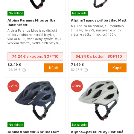
Na sklade
Na sklade
Alpina Paranus Mips prilba
Alpina Taunus prilba Lilac Matt
Raisin Matt
MTB prilba na enduro, all-mountain
či traily, Hi-EPS, nastavenie prilby
Alpina Paranus Mips je cyklistická
vrátane výšky, hmotnosť 450 g.
prilba vhodná na horské bicykle,
vložka MIPS, ventilačný systém so 14
veľkými otvormi, sieťka proti hmyzu.
74.24 €
s kódom:
SOFT10
64.34 €
s kódom:
SOFT10
82.49 €
71.49 €
Kúpiť
Kúpiť
106.95 €
82.26 €
-
21%
-
19%
Na sklade
Na sklade
Alpina Apax MIPS prilba Farm
Alpina Apax MIPS cyklistická