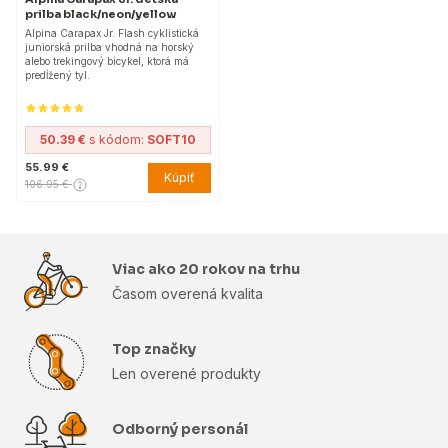
prilba black/neon/yellow
Alpina Carapax Jr. Flash cyklistická
juniorská prilba vhodná na horský
alebo trekingový bicykel, ktorá má
predĺžený tyl.
50.39 €
s kódom:
SOFT10
55.99 €
Kúpiť
106.95 €
Viac ako 20 rokov na trhu
Časom overená kvalita
Top značky
Len overené produkty
Odborný personál