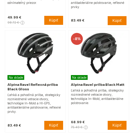
odnímateľný priezor.
antibakteriálne polstrovanie, reflexné
prvky.
49.99 €
Kúpiť
Kúpiť
83.49 €
98.72 €
-
8%
Na sklade
Na sklade
Alpina Ravel Reflexná prilba
Alpina Ravel prilba Black Matt
Black Gloss
Ľahká a pohodlná prilba, strategicky
rozmiestnené vetracie otvory,
Ľahká a pohodlná prilba, strategicky
technológia In-Mold, antibakteriálne
rozmiestnené vetracie otvory,
polstrovanie.
technológie In-Mold a HI-EPS,
antibakteriálne polstrovanie, reflexné
prvky.
68.99 €
Kúpiť
Kúpiť
83.49 €
75.49 €