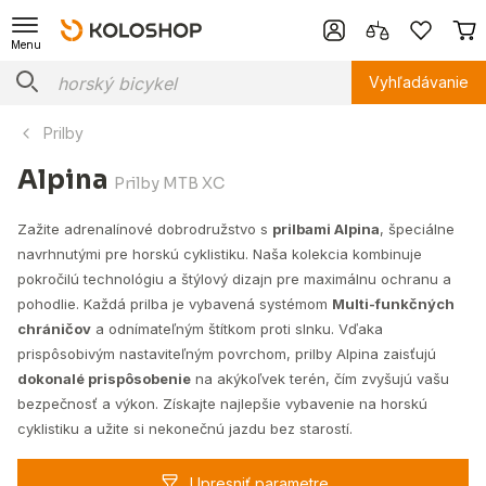
Menu
Vyhľadávanie
Prilby
Alpina
Prilby MTB XC
Zažite adrenalínové dobrodružstvo s
prilbami Alpina
, špeciálne
navrhnutými pre horskú cyklistiku. Naša kolekcia kombinuje
pokročilú technológiu a štýlový dizajn pre maximálnu ochranu a
pohodlie. Každá prilba je vybavená systémom
Multi-funkčných
chráničov
a odnímateľným štítkom proti slnku. Vďaka
prispôsobivým nastaviteľným povrchom, prilby Alpina zaisťujú
dokonalé prispôsobenie
na akýkoľvek terén, čím zvyšujú vašu
bezpečnosť a výkon. Získajte najlepšie vybavenie na horskú
cyklistiku a užite si nekonečnú jazdu bez starostí.
Upresniť parametre