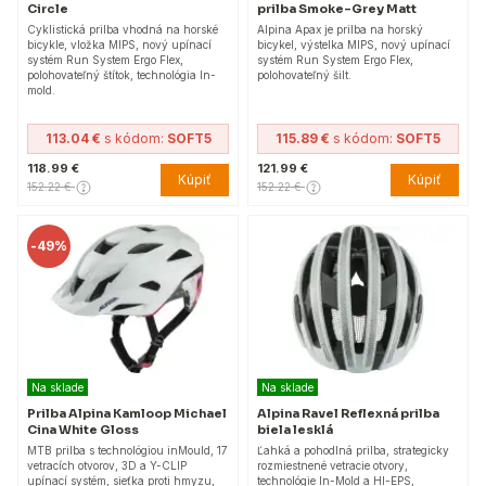
Circle
prilba Smoke-Grey Matt
Cyklistická prilba vhodná na horské
Alpina Apax je prilba na horský
bicykle, vložka MIPS, nový upínací
bicykel, výstelka MIPS, nový upínací
systém Run System Ergo Flex,
systém Run System Ergo Flex,
polohovateľný štítok, technológia In-
polohovateľný šilt.
mold.
113.04 €
s kódom:
SOFT5
115.89 €
s kódom:
SOFT5
118.99 €
121.99 €
Kúpiť
Kúpiť
152.22 €
152.22 €
-
49%
Na sklade
Na sklade
Prilba Alpina Kamloop Michael
Alpina Ravel Reflexná prilba
Cina White Gloss
biela lesklá
MTB prilba s technológiou inMould, 17
Ľahká a pohodlná prilba, strategicky
vetracích otvorov, 3D a Y-CLIP
rozmiestnené vetracie otvory,
upínací systém, sieťka proti hmyzu,
technológie In-Mold a HI-EPS,