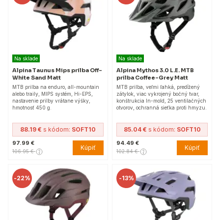
Na sklade
Na sklade
Alpina Taunus Mips prilba Off-
Alpina Mythos 3.0 L.E. MTB
White Sand Matt
prilba Coffee-Grey Matt
MTB prilba na enduro, all-mountain
MTB prilba, veľmi ľahká, predĺžený
alebo traily, MIPS systém, Hi-EPS,
zátylok, viac vykrojený bočný tvar,
nastavenie prilby vrátane výšky,
konštrukcia In-mold, 25 ventilačných
hmotnosť 450 g.
otvorov, ochranná sieťka proti hmyzu.
88.19 €
s kódom:
SOFT10
85.04 €
s kódom:
SOFT10
97.99 €
94.49 €
Kúpiť
Kúpiť
106.95 €
102.84 €
-
22%
-
13%