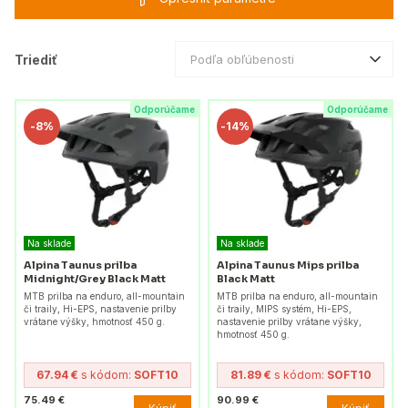
Triediť
Podľa obľúbenosti
Odporúčame
Odporúčame
-
8%
-
14%
Na sklade
Na sklade
Alpina Taunus prilba
Alpina Taunus Mips prilba
Midnight/Grey Black Matt
Black Matt
MTB prilba na enduro, all-mountain
MTB prilba na enduro, all-mountain
či traily, Hi-EPS, nastavenie prilby
či traily, MIPS systém, Hi-EPS,
vrátane výšky, hmotnosť 450 g.
nastavenie prilby vrátane výšky,
hmotnosť 450 g.
67.94 €
s kódom:
SOFT10
81.89 €
s kódom:
SOFT10
75.49 €
90.99 €