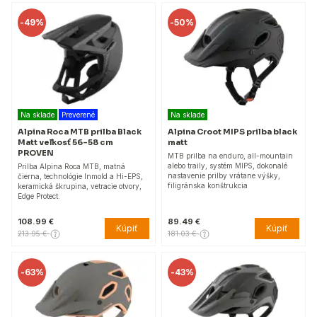
-
49%
-
50%
Na sklade
Preverené
Na sklade
Alpina Roca MTB prilba Black
Alpina Croot MIPS prilba black
Matt veľkosť 56-58 cm
matt
PROVEN
MTB prilba na enduro, all-mountain
alebo traily, systém MIPS, dokonalé
Prilba Alpina Roca MTB, matná
nastavenie prilby vrátane výšky,
čierna, technológie Inmold a Hi-EPS,
filigránska konštrukcia
keramická škrupina, vetracie otvory,
Edge Protect.
108.99 €
89.49 €
Kúpiť
Kúpiť
213.95 €
181.03 €
-
63%
-
43%