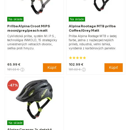
Na sklade
Na sklade
Prilba Alpina Croot MIPS
Alpina Rootage MTB prilba
moon/grey/peach matt
Coffee/Grey Matt
Cyklistická prilba, systém M.I.P.S.,
Prilba Alpina Rootage MTB v šedej
technológia INMOLD, 15 strategicky
farbe, jedna z najbezpečnejších
umiestnených vetracích otvorov,
prilieb, robustná, veľmi ľahká,
sieťka proti hmyzu.
vyrobená z karbónových panelov.
65.99 €
102.99 €
Kúpiť
Kúpiť
181.03 €
181.03 €
-
47%
Na sklade
Alpina Carapax Jr. detská