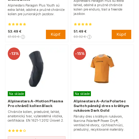
Alpinestars Paragon Plus sú extra
ľahké, odolné a pružné chrániče
Alpinestars Paragon Plus Youth sú
kolien pre enduro, trail a freeride
extra ľahké, odolné a pružné chrániče
jazdcov.
kolien pre juniorských jazdcov.
53.49 €
51.49 €
Kúpiť
Kúpiť
61.69 €
69.92 €
-
13%
-
15%
Na sklade
Na sklade
Alpinestars A-Motion Plasma
Alpinestars A-Aria Polartec
Pro chránič kolien Black
Switch pánský dres s krátkym
rukávom Dark Gold
Chrániče kolien, priedušné, ľahké,
anatomický tvar, vyberateľná vložka,
Pánsky dres s krátkym rukávom,
certifikácia: EN 1621-1:2012 Úroveň 2.
tkanina Polartec® Power Dry®,
ventilačné otvory, rýchloschnúci,
priedušný, recyklované materiály.