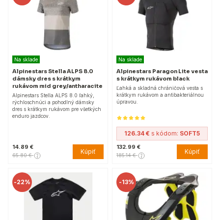
Na sklade
Na sklade
Alpinestars Stella ALPS 8.0
Alpinestars Paragon Lite vesta
dámsky dres s krátkym
s krátkym rukávom black
rukávom mid grey/antharacite
Ľahká a skladná chráničová vesta s
krátkym rukávom a antibakteriálnou
Alpinestars Stella ALPS 8.0 ľahký,
úpravou.
rýchloschnúci a pohodlný dámsky
dres s krátkym rukávom pre všetkých
enduro jazdcov.
126.34 €
s kódom:
SOFT5
14.89 €
132.99 €
Kúpiť
Kúpiť
65.80 €
185.14 €
-
22%
-
13%