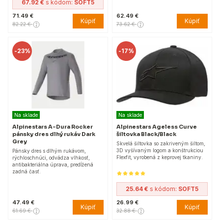
67.92 €
s kódom:
SOFT5
71.49 €
62.49 €
Kúpiť
Kúpiť
82.22 €
73.62 €
-
23%
-
17%
Na sklade
Na sklade
Alpinestars A-Dura Rocker
Alpinestars Ageless Curve
pánsky dres dlhý rukáv Dark
šiltovka Black/Black
Grey
Skvelá šiltovka so zakriveným šiltom,
3D vyšívaným logom a konštrukciou
Pánsky dres s dlhým rukávom,
Flexfit, vyrobená z keprovej tkaniny.
rýchloschnúci, odvádza vlhkosť,
antibakteriálna úprava, predĺžená
zadná časť.
25.64 €
s kódom:
SOFT5
47.49 €
26.99 €
Kúpiť
Kúpiť
61.69 €
32.88 €