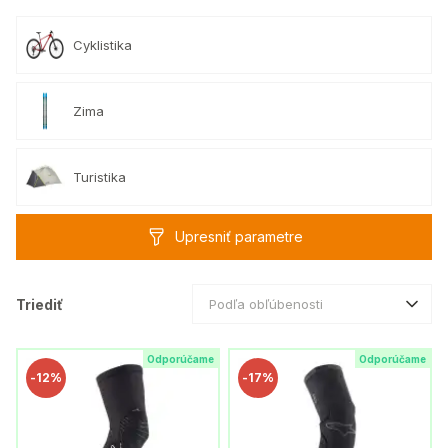
Cyklistika
Zima
Turistika
Upresniť parametre
Triediť
Podľa obľúbenosti
Odporúčame
Odporúčame
-
12%
-
17%