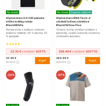
Na sklade
Na sklade
Doprava zadarmo
Alpinestars 2.0 CSF pánske
Alpinestars BNS Tech-2
tričko krátky rukáv
chránič krčnej chrbtice
Black/White
Black/Yellow Fluo
Pánske tričko s krátkym rukávom,
Chránič krčnej chrbtice vyrobený z
príjemný materiál, 60 % bavlna, 40
pokročilej, vysoko výkonnej zlúčeniny
% polyester.
uhlíkového polyméru.
22.32 €
s kódom:
SOFT5
256.49 €
s kódom:
SOFT10
23.49 €
284.99 €
Kúpiť
Kúpiť
30.29 €
329.01 €
-
22%
-
57%
Na sklade
Na sklade