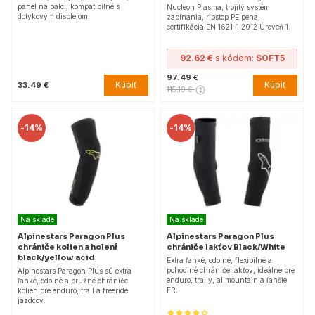
panel na palci, kompatibilné s
Nucleon Plasma, trojitý systém
dotykovým displejom.
zapínania, ripstop PE pena,
certifikácia EN 1621-1:2012 Úroveň 1.
92.62 €
s kódom:
SOFT5
97.49 €
Kúpiť
Kúpiť
33.49 €
115.19 €
-
14%
-
14%
Na sklade
Na sklade
Alpinestars Paragon Plus
Alpinestars Paragon Plus
chrániče kolien a holení
chrániče lakťov Black/White
black/yellow acid
Extra ľahké, odolné, flexibilné a
pohodlné chrániče lakťov, ideálne pre
Alpinestars Paragon Plus sú extra
enduro, traily, allmountain a ľahšie
ľahké, odolné a pružné chrániče
FR.
kolien pre enduro, trail a freeride
jazdcov.