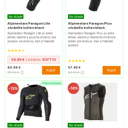
Na sklade
Na sklade
Alpinestars Paragon Lite
Alpinestars Paragon Plus
chrániče kolien black
chrániče kolien black
Alpinestars Paragon Lite sú extra
Alpinestars Paragon Plus sú extra
ľahké, odolné a pružné chránič pre
ľahké, odolné a flexibilné chrániče
jazdcov na enduro, trail a freeride.
kolien pre enduro, trail a freeride
jazdcov.
54.89 €
s kódom:
SOFT10
60.99 €
57.49 €
Kúpiť
Kúpiť
69.92 €
69.92 €
Odporúčame
-
18%
-
13%
Na sklade
Na sklade