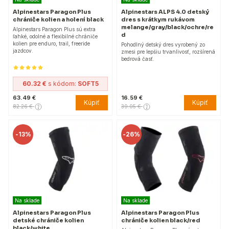
Alpinestars Paragon Plus
Alpinestars ALPS 4.0 detský
chrániče kolien a holení black
dres s krátkym rukávom
melange/gray/black/ochre/re
Alpinestars Paragon Plus sú extra
d
ľahké, odolné a flexibilné chrániče
kolien pre enduro, trail, freeride
Pohodlný detský dres vyrobený zo
jazdcov.
zmesi pre lepšiu trvanlivosť, rozšírená
bedrová časť.
60.32 €
s kódom:
SOFT5
63.49 €
16.59 €
Kúpiť
Kúpiť
82.26 €
39.05 €
-
13%
-
26%
Na sklade
Na sklade
Alpinestars Paragon Plus
Alpinestars Paragon Plus
detské chrániče kolien
chrániče kolien black/red
black/white