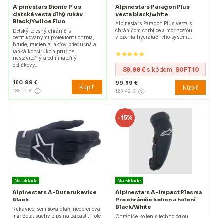
Alpinestars Bionic Plus
Alpinestars Paragon Plus
detská vesta dlhý rukáv
vesta black/white
Black/Ywlloe Fluo
Alpinestars Paragon Plus vesta s
chráničom chrbtice a možnosťou
Detský telesný chránič s
vloženia hydratačného systému.
certifikovanými protektormi chrbta,
hrude, ramien a lakťov priedušná a
ľahká konštrukcia pružný,
nastaviteľný a odnímateľný
obličkový…
89.99 €
s kódom:
SOFT10
160.99 €
99.99 €
Kúpiť
Kúpiť
185.14 €
123.42 €
-
15%
Na sklade
Na sklade
Alpinestars A-Dura rukavice
Alpinestars A-Impact Plasma
Black
Pro chrániče kolien a holení
Black/White
Rukavice, semišová dlaň, neoprénová
manžeta, suchý zips na zápästí, froté
Chrániče kolien s technológiou