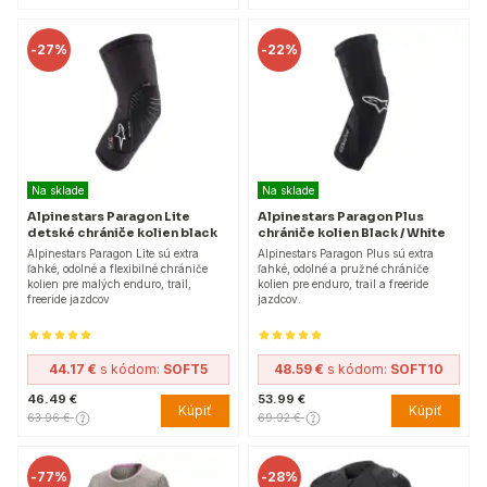
-
27%
-
22%
Na sklade
Na sklade
Alpinestars Paragon Lite
Alpinestars Paragon Plus
detské chrániče kolien black
chrániče kolien Black / White
Alpinestars Paragon Lite sú extra
Alpinestars Paragon Plus sú extra
ľahké, odolné a flexibilné chrániče
ľahké, odolné a pružné chrániče
kolien pre malých enduro, trail,
kolien pre enduro, trail a freeride
freeride jazdcov
jazdcov.
44.17 €
s kódom:
SOFT5
48.59 €
s kódom:
SOFT10
46.49 €
53.99 €
Kúpiť
Kúpiť
63.96 €
69.92 €
-
77%
-
28%