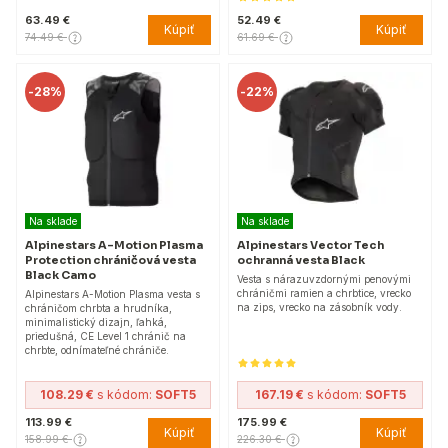
63.49 €
52.49 €
Kúpiť
Kúpiť
74.49 €
61.69 €
-
28%
-
22%
Na sklade
Na sklade
Alpinestars A-Motion Plasma
Alpinestars Vector Tech
Protection chráničová vesta
ochranná vesta Black
Black Camo
Vesta s nárazuvzdornými penovými
chráničmi ramien a chrbtice, vrecko
Alpinestars A-Motion Plasma vesta s
na zips, vrecko na zásobník vody.
chráničom chrbta a hrudníka,
minimalistický dizajn, ľahká,
priedušná, CE Level 1 chránič na
chrbte, odnímateľné chrániče.
108.29 €
s kódom:
SOFT5
167.19 €
s kódom:
SOFT5
113.99 €
175.99 €
Kúpiť
Kúpiť
158.99 €
226.30 €