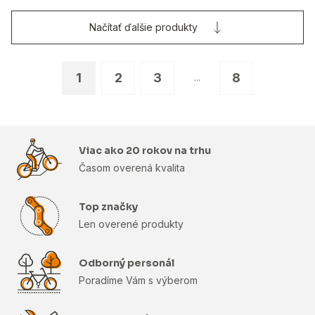
Načítať ďalšie produkty
1
2
3
8
...
Viac ako 20 rokov na trhu
Časom overená kvalita
Top značky
Len overené produkty
Odborný personál
Poradíme Vám s výberom