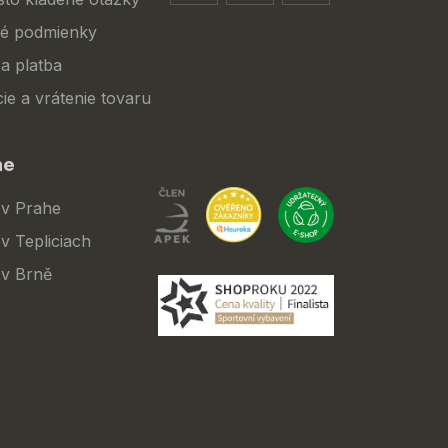
é podmienky
a platba
ie a vrátenie tovaru
ne
 v Prahe
v Tepliciach
 v Brně