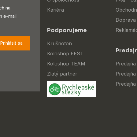
ch na
Kariéra
Obchodn
n e-mail
Doprava 
Podporujeme
Reklamác
Prihlásiť sa
Krušnoton
Predaj
Koloshop FEST
Koloshop TEAM
Predajňa
Zlatý partner
Predajňa 
Predajňa