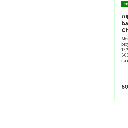
N
Al
ba
Ch
Alp
bic
17,
600
na 
59