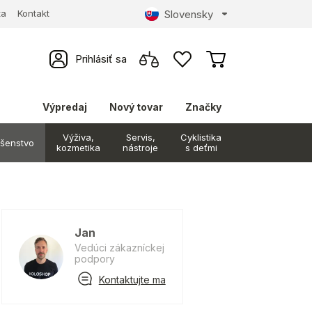
Slovensky
ta
Kontakt
Prihlásiť sa
Výpredaj
Nový tovar
Značky
Výživa,
Servis,
Cyklistika
ušenstvo
kozmetika
nástroje
s deťmi
Jan
Vedúci zákazníckej
podpory
Kontaktujte ma