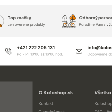
Top značky
Odborný perso
Len overené produkty
Poradíme Vám s vý
+421 222 205 131
info@kolo
Po - Pi: 10:00 až 16:00 hod.
Odpovieme do
O Koloshop.sk
Všetko
Kontakt
Koloshop
O spoločnosti
FAQ - ča