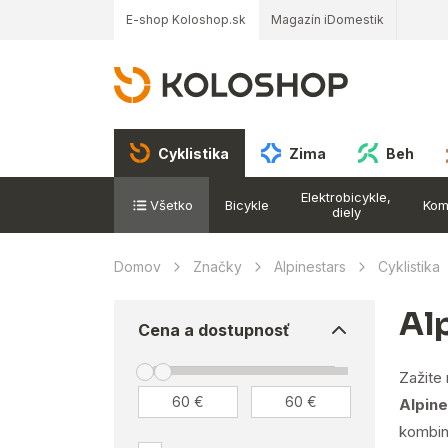
E-shop Koloshop.sk
Magazín iDomestik
Cyklistika
Zima
Beh
Elektrobicykle,
Všetko
Bicykle
Kom
diely
Domov
Značky
Alpinestars
Cyklistika
Al
Cena a dostupnosť
Zažite
Alpine
kombiná