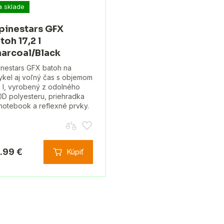
a sklade
pinestars GFX
toh 17,2 l
arcoal/Black
inestars GFX batoh na
ykel aj voľný čas s objemom
2 l, vyrobený z odolného
D polyesteru, priehradka
notebook a reflexné prvky.
.99 €
Kúpiť