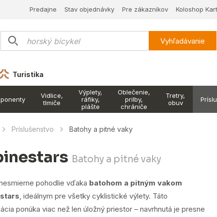
Predajne
Stav objednávky
Pre zákazníkov
Koloshop Kar
Vyhľadávanie
Turistika
Výplety,
Oblečenie,
Vidlice,
Tretry,
ponenty
ráfiky,
prilby,
Prísl
tlmiče
obuv
plášte
chrániče
Príslušenstvo
Batohy a pitné vaky
pinestars
Batohy a pitné vaky
 nesmierne pohodlie vďaka
batohom a pitným vakom
stars
, ideálnym pre všetky cyklistické výlety. Táto
cia ponúka viac než len úložný priestor – navrhnutá je presne