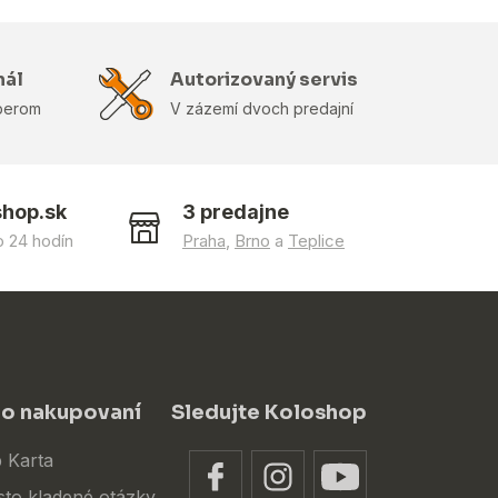
nál
Autorizovaný servis
berom
V zázemí dvoch predajní
shop.sk
3 predajne
 24 hodín
Praha
,
Brno
a
Teplice
 o nakupovaní
Sledujte Koloshop
 Karta
sto kladené otázky