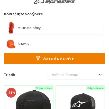
Pokračujte vo výbere
Multitube šátky
Šiltovky
Upresniť parametre
Triediť
Podľa obľúbenosti
Odporúčame
Odporúčame
-
18%