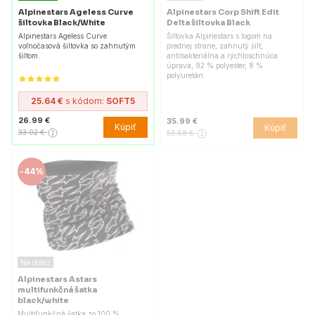
Alpinestars Ageless Curve
Alpinestars Corp Shift Edit
šiltovka Black/White
Delta šiltovka Black
Alpinestars Ageless Curve
Šiltovka Alpinestars s logom na
voľnočasová šiltovka so zahnutým
prednej strane, zahnutý šilt,
šiltom.
antibakteriálna a rýchloschnúca
úprava, 92 % polyester, 8 %
polyuretán.
25.64 €
s kódom:
SOFT5
26.99 €
35.99 €
Kúpiť
Kúpiť
33.02 €
53.68 €
-
44%
Na dotaz
Alpinestars Astars
multifunkčná šatka
black/white
Multifunkčná šatka zo 100 %