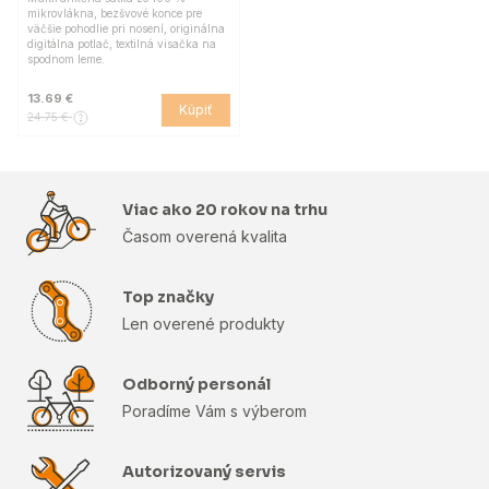
mikrovlákna, bezšvové konce pre
väčšie pohodlie pri nosení, originálna
digitálna potlač, textilná visačka na
spodnom leme.
13.69 €
Kúpiť
24.75 €
Viac ako 20 rokov na trhu
Časom overená kvalita
Top značky
Len overené produkty
Odborný personál
Poradíme Vám s výberom
Autorizovaný servis