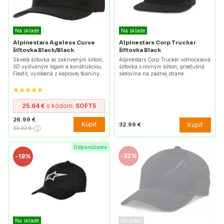
Na sklade
Na sklade
Alpinestars Ageless Curve
Alpinestars Corp Trucker
šiltovka Black/Black
šiltovka Black
Skvelá šiltovka so zakriveným šiltom,
Alpinestars Corp Trucker voľnočasová
3D vyšívaným logom a konštrukciou
šiltovka s rovným šiltom, priedušná
Flexfit, vyrobená z keprovej tkaniny.
sieťovina na zadnej strane.
25.64 €
s kódom:
SOFT5
26.99 €
Kúpiť
Kúpiť
32.99 €
33.02 €
Odporúčame
-
32%
-
18%
Na sklade
Na dotaz