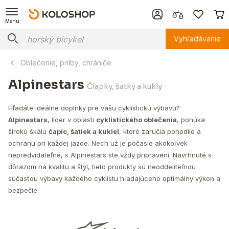
Menu
Vyhľadávanie
Oblečenie, prilby, chrániče
Alpinestars
Čiapky, šatky a kukly
Hľadáte ideálne doplnky pre vašu cyklistickú výbavu?
Alpinestars
, líder v oblasti
cyklistického oblečenia
, ponúka
širokú škálu
čapíc, šatiek a kukiel
, ktoré zaručia pohodlie a
ochranu pri každej jazde. Nech už je počasie akokoľvek
nepredvídateľné, s Alpinestars ste vždy pripravení. Navrhnuté s
dôrazom na kvalitu a štýl, tieto produkty sú neoddeliteľnou
súčasťou výbavy každého cyklistu hľadajúceho optimálny výkon a
bezpečie.